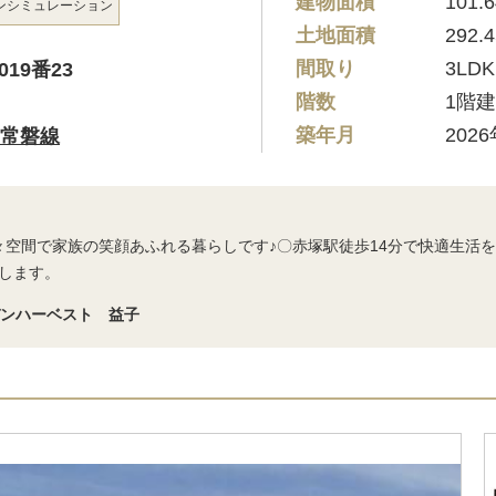
建物面積
101.
ン
シミュレーション
土地面積
292.
間取り
3LDK
19番23
階数
1階
築年月
202
常磐線
広々空間で家族の笑顔あふれる暮らしです♪〇赤塚駅徒歩14分で快適生活
します。
デンハーベスト 益子