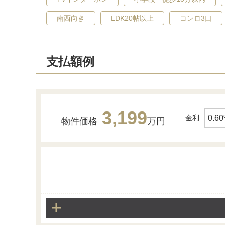
南西向き
LDK20帖以上
コンロ3口
支払額例
構造・工法・仕様
【剛床工法】
3,199
金利
物件価格
万円