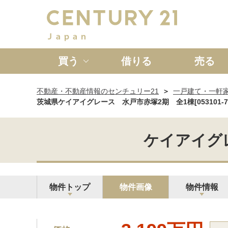
買う
借りる
売る
不動産・不動産情報のセンチュリー21
一戸建て・一軒
新築一戸建て
中古一戸
茨城県ケイアイグレース 水戸市赤塚2期 全1棟[053101-75
ケイアイグレー
物件トップ
物件画像
物件情報