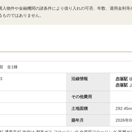
購入物件や金融機関の諸条件により借り入れの可否、年数、適用金利等
るものではありません。
期 全1棟
3
沿線情報
赤塚駅
徒
赤塚駅
よ
その他費用
土地面積
292.45
築年月
2026年
良好 通風良好 吹抜け 都市ガス フローリング 全居室フローリング 複層ガ