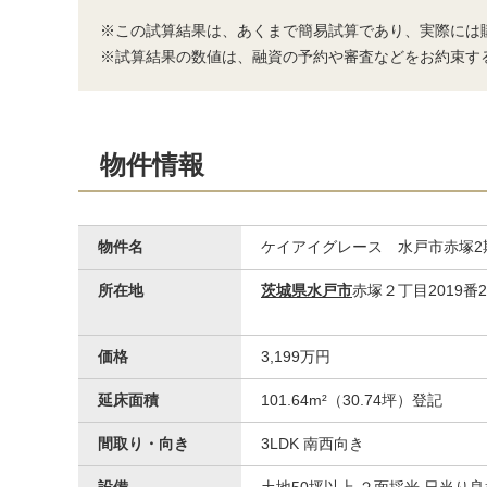
※この試算結果は、あくまで簡易試算であり、実際には
※試算結果の数値は、融資の予約や審査などをお約束す
物件情報
物件名
ケイアイグレース 水戸市赤塚2
所在地
茨城県水戸市
赤塚２丁目2019番2
価格
3,199万円
延床面積
101.64m²（30.74坪）登記
間取り・向き
3LDK 南西向き
設備
土地50坪以上 ２面採光 日当り