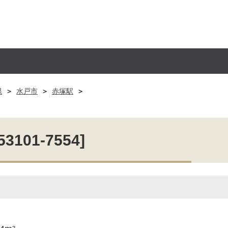
県
水戸市
赤塚駅
01-7554]