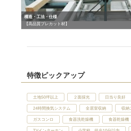
構造・工法・仕様
【高品質プレカット材】
特徴ピックアップ
土地50坪以上
２面採光
日当り良好
24時間換気システム
全居室収納
収納
ガスコンロ
食器洗乾燥機
食器乾燥機
TVインターホン
小学校 徒歩10分以内