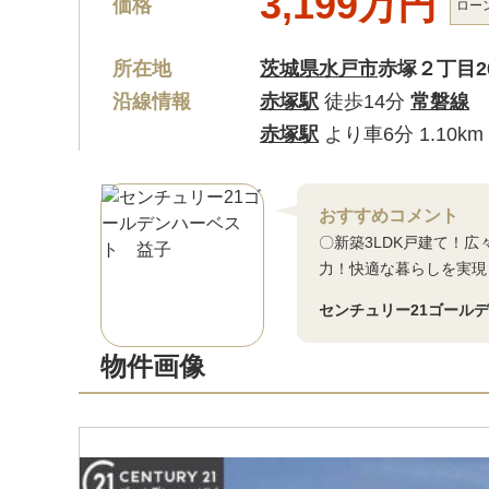
3,199万円
価格
ロー
所在地
茨城県水戸市
赤塚２丁目20
沿線情報
赤塚駅
徒歩14分
常磐線
赤塚駅
より車6分 1.10km
おすすめコメント
〇新築3LDK戸建て！
力！快適な暮らしを実現
センチュリー21ゴール
物件画像