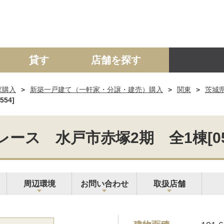
貸す
店舗を探す
家購入
新築一戸建て（一軒家・分譲・建売）購入
関東
茨城
建て
マンション
土地
事業投資用
54]
ス 水戸市赤塚2期 全1棟[0531
周辺環境
お問い合わせ
取扱店舗