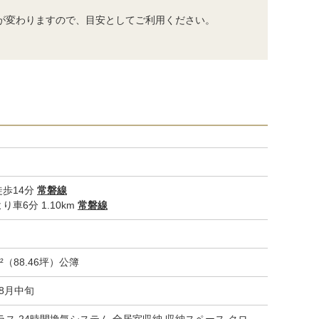
が変わりますので、目安としてご利用ください。
歩14分
常磐線
り車6分 1.10km
常磐線
m²（88.46坪）公簿
08月中旬
ラス 24時間換気システム 全居室収納 収納スペース クロ