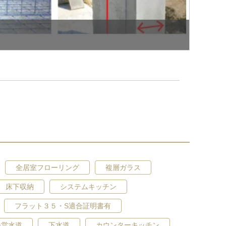
構造・工法・仕様
全居室フローリング
複層ガラス
土地の品質も妥協しません。
床下収納
システムキッチン
フラット３５・S適合証明書有
公営水道
下水道
カウンターキッチン