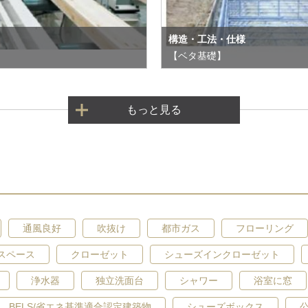
構造・工法・仕様
【ベタ基礎】
もっと見る
通風良好
吹抜け
都市ガス
フローリング
スペース
クローゼット
シューズインクローゼット
浄水器
独立洗面台
シャワー
浴室に窓
BELS/省エネ基準適合認定建築物
シューズボックス