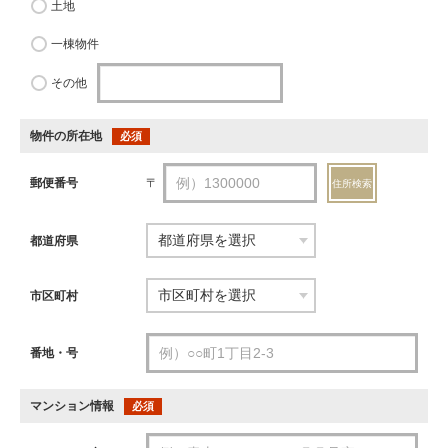
土地
一棟物件
その他
物件の所在地
必須
郵便番号
〒
住所検索
都道府県
市区町村
番地・号
マンション情報
必須