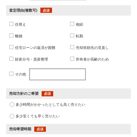
査定理由(複数可)
必須
住替え
相続
離婚
転勤
住宅ローンの返済が困難
売却依頼先の見直し
財産分与・資産整理
所有者が高齢のため
その他
売却方針のご希望
必須
多少時間がかかったとしても高く売りたい
多少安くても早く売りたい
売却希望時期
必須