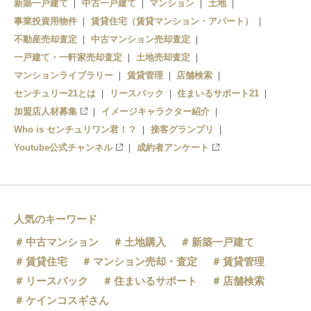
新築一戸建て
中古一戸建て
マンション
土地
事業投資用物件
賃貸住宅（賃貸マンション・アパート）
不動産売却査定
中古マンション売却査定
一戸建て・一軒家売却査定
土地売却査定
マンションライブラリー
賃貸管理
店舗検索
センチュリー21とは
リースバック
住まいるサポート21
加盟店人材募集
イメージキャラクター紹介
Who is センチュリワン君！？
接客グランプリ
Youtube公式チャンネル
成約者アンケート
人気のキーワード
中古マンション
土地購入
新築一戸建て
賃貸住宅
マンション売却・査定
賃貸管理
リースバック
住まいるサポート
店舗検索
ケインコスギさん