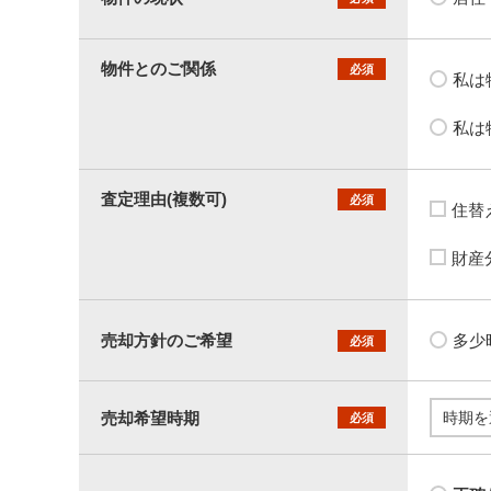
物件とのご関係
必須
私は
私は
査定理由(複数可)
必須
住替
財産
売却方針のご希望
多少
必須
売却希望時期
必須