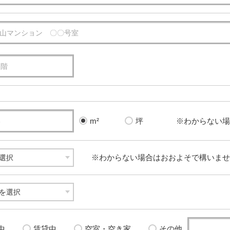
※わからない場
m²
坪
※わからない場合はおおよそで構いませ
中
賃貸中
空室・空き家
その他