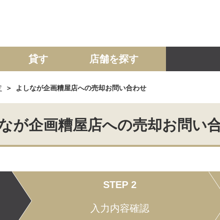
貸す
店舗を探す
定
よしなが企画糟屋店への売却お問い合わせ
建て
マンション
土地
事業投資用
なが企画糟屋店への売却お問い
STEP 2
入力内容確認