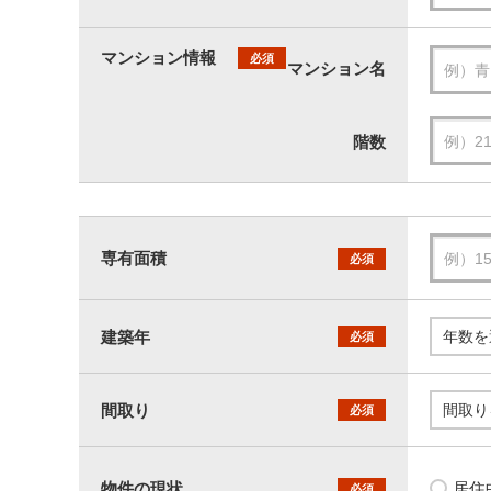
マンション情報
必須
マンション名
階数
専有面積
必須
建築年
必須
間取り
必須
物件の現状
居住
必須