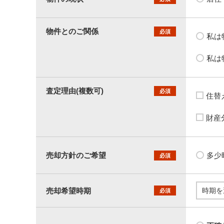
物件とのご関係
必須
私は
私は
査定理由(複数可)
必須
住替
財産
売却方針のご希望
多少
必須
売却希望時期
必須