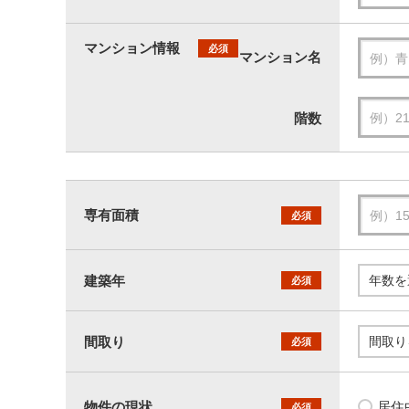
マンション情報
必須
マンション名
階数
専有面積
必須
建築年
必須
間取り
必須
物件の現状
居住
必須