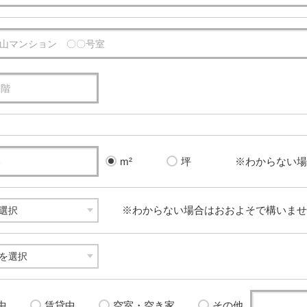
※わからない場
m²
坪
※わからない場合はおおよそで構いませ
中
賃貸中
空室・空き家
その他