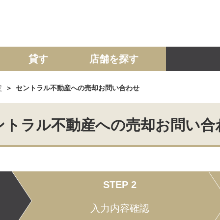
貸す
店舗を探す
定
セントラル不動産への売却お問い合わせ
建て
マンション
土地
事業投資用
ントラル不動産への売却お問い合
STEP 2
入力内容確認