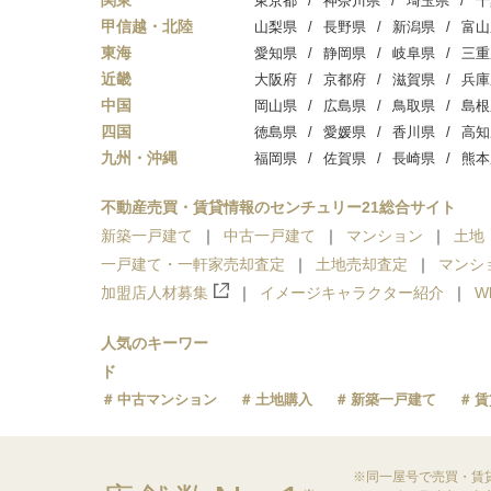
関東
東京都
神奈川県
埼玉県
千
甲信越・北陸
山梨県
長野県
新潟県
富山
東海
愛知県
静岡県
岐阜県
三重
近畿
大阪府
京都府
滋賀県
兵庫
中国
岡山県
広島県
鳥取県
島根
四国
徳島県
愛媛県
香川県
高知
九州・沖縄
福岡県
佐賀県
長崎県
熊本
不動産売買・賃貸情報のセンチュリー21総合サイト
新築一戸建て
中古一戸建て
マンション
土地
一戸建て・一軒家売却査定
土地売却査定
マンシ
加盟店人材募集
イメージキャラクター紹介
W
人気のキーワー
ド
中古マンション
土地購入
新築一戸建て
賃
※同一屋号で売買・賃