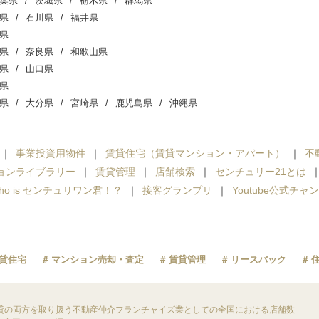
葉県
茨城県
栃木県
群馬県
県
石川県
福井県
県
県
奈良県
和歌山県
県
山口県
県
県
大分県
宮崎県
鹿児島県
沖縄県
事業投資用物件
賃貸住宅（賃貸マンション・アパート）
不
ョンライブラリー
賃貸管理
店舗検索
センチュリー21とは
ho is センチュリワン君！？
接客グランプリ
Youtube公式チャ
貸住宅
マンション売却・査定
賃貸管理
リースバック
貸の両方を取り扱う不動産仲介フランチャイズ業としての全国における店舗数