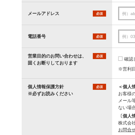
メールアドレス
必須
電話番号
必須
営業目的のお問い合わせは、
必須
確認
固くお断りしております
※営利
個人情報保護方針
＜個人
必須
※必ずお読みください
お客様
メール
ない場
〔個人
株式会社セ
お問合