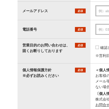
メールアドレス
必須
電話番号
必須
営業目的のお問い合わせは、
必須
確認
固くお断りしております
※営利
個人情報保護方針
＜個人
必須
※必ずお読みください
お客様
メール
ない場
〔個人
株式会社セ
お問合