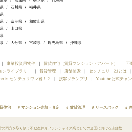
葉県
茨城県
栃木県
群馬県
県
石川県
福井県
県
県
奈良県
和歌山県
県
山口県
県
県
大分県
宮崎県
鹿児島県
沖縄県
事業投資用物件
賃貸住宅（賃貸マンション・アパート）
不
ョンライブラリー
賃貸管理
店舗検索
センチュリー21とは
ho is センチュリワン君！？
接客グランプリ
Youtube公式チャ
貸住宅
マンション売却・査定
賃貸管理
リースバック
貸の両方を取り扱う不動産仲介フランチャイズ業としての全国における店舗数