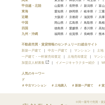
関東
東京都
神奈川県
埼玉県
千
甲信越・北陸
山梨県
長野県
新潟県
富山
東海
愛知県
静岡県
岐阜県
三重
近畿
大阪府
京都府
滋賀県
兵庫
中国
岡山県
広島県
鳥取県
島根
四国
徳島県
愛媛県
香川県
高知
九州・沖縄
福岡県
佐賀県
長崎県
熊本
不動産売買・賃貸情報のセンチュリー21総合サイト
新築一戸建て
中古一戸建て
マンション
土地
一戸建て・一軒家売却査定
土地売却査定
マンシ
加盟店人材募集
イメージキャラクター紹介
W
人気のキーワー
ド
中古マンション
土地購入
新築一戸建て
賃
※同一屋号で売買・賃