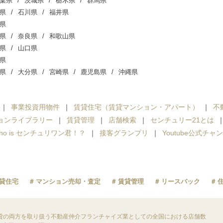
葉県
茨城県
栃木県
群馬県
県
石川県
福井県
県
県
奈良県
和歌山県
県
山口県
県
県
大分県
宮崎県
鹿児島県
沖縄県
事業投資用物件
賃貸住宅（賃貸マンション・アパート）
不
ョンライブラリー
賃貸管理
店舗検索
センチュリー21とは
ho is センチュリワン君！？
接客グランプリ
Youtube公式チャ
貸住宅
マンション売却・査定
賃貸管理
リースバック
貸の両方を取り扱う不動産仲介フランチャイズ業としての全国における店舗数