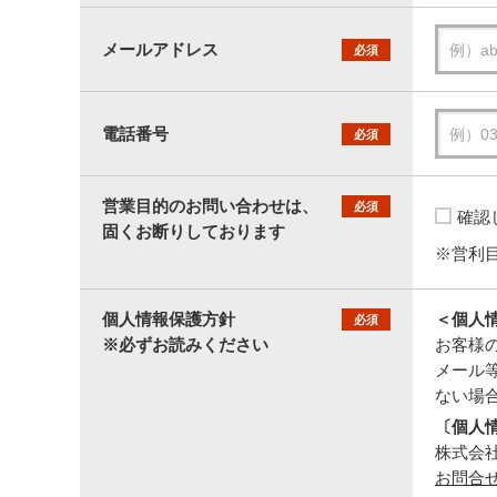
メールアドレス
必須
電話番号
必須
営業目的のお問い合わせは、
必須
確認
固くお断りしております
※営利
個人情報保護方針
＜個人
必須
※必ずお読みください
お客様
メール
ない場
〔個人
株式会社セ
お問合