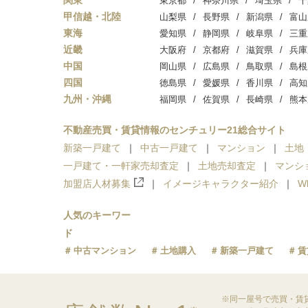
関東
東京都
神奈川県
埼玉県
千
甲信越・北陸
山梨県
長野県
新潟県
富山
東海
愛知県
静岡県
岐阜県
三重
近畿
大阪府
京都府
滋賀県
兵庫
中国
岡山県
広島県
鳥取県
島根
四国
徳島県
愛媛県
香川県
高知
九州・沖縄
福岡県
佐賀県
長崎県
熊本
不動産売買・賃貸情報のセンチュリー21総合サイト
新築一戸建て
中古一戸建て
マンション
土地
一戸建て・一軒家売却査定
土地売却査定
マンシ
加盟店人材募集
イメージキャラクター紹介
W
人気のキーワー
ド
中古マンション
土地購入
新築一戸建て
賃
※同一屋号で売買・賃