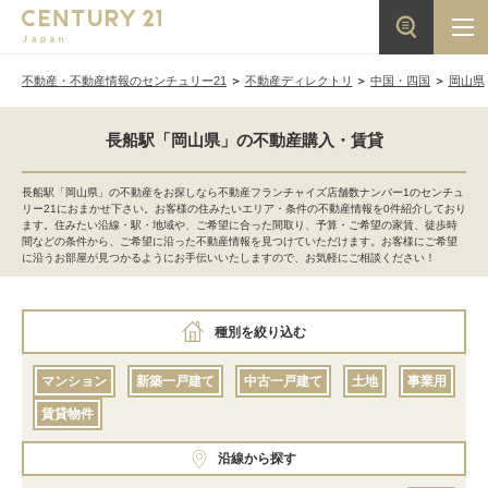
不動産・不動産情報のセンチュリー21
不動産ディレクトリ
中国・四国
岡山県
長船駅「岡山県」の不動産購入・賃貸
長船駅「岡山県」の不動産をお探しなら不動産フランチャイズ店舗数ナンバー1のセンチュ
リー21におまかせ下さい。お客様の住みたいエリア・条件の不動産情報を0件紹介しており
ます。住みたい沿線・駅・地域や、ご希望に合った間取り、予算・ご希望の家賃、徒歩時
間などの条件から、ご希望に沿った不動産情報を見つけていただけます。お客様にご希望
に沿うお部屋が見つかるようにお手伝いいたしますので、お気軽にご相談ください！
種別を絞り込む
マンション
新築一戸建て
中古一戸建て
土地
事業用
賃貸物件
沿線から探す