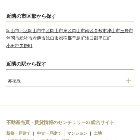
近隣の市区郡から探す
岡山市北区
岡山市中区
岡山市東区
岡山市南区
倉敷市
津山市
玉野市
笠岡市
総社市
赤磐市
浅口市
都窪郡早島町
浅口郡里庄町
小田郡矢掛町
近隣の駅から探す
赤穂線
邑久
大富
西大寺
大多羅
不動産売買・賃貸情報のセンチュリー21総合サイト
東岡山
新築一戸建て
中古一戸建て
マンション
土地
高島