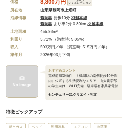
8,800万円
ローン
価格
シミュレーション
所在地
山形県鶴岡市
上畑町
沿線情報
鶴岡駅
徒歩10分
羽越本線
鶴岡駅
より車2分 0.80km
羽越本線
土地面積
455.98m²
利回り
5.71% （満室時: 5.85%）
収入
503万円／年 （満室時: 515万円／年）
築年月
2026年03月下旬
おすすめコメント
完成前満室物件！！鶴岡駅の南側徒歩10分圏
内に位置する生活便利なエリア 山大農学部
の学生向け WI-FI完備 駐車場有家具家電付
センチュリー21クリエイト礼文
特徴ピックアップ
都市ガス
ベッド
照明器具
エアコン
冷蔵庫