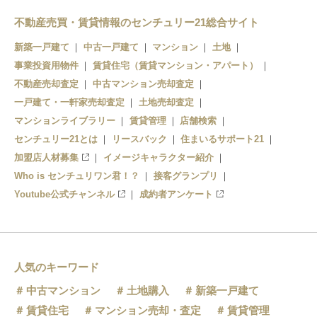
不動産売買・賃貸情報のセンチュリー21総合サイト
三瀬駅
新築一戸建て
中古一戸建て
マンション
土地
羽前水沢駅
事業投資用物件
賃貸住宅（賃貸マンション・アパート）
不動産売却査定
中古マンション売却査定
羽前大山駅
一戸建て・一軒家売却査定
土地売却査定
マンションライブラリー
鶴岡駅
賃貸管理
店舗検索
センチュリー21とは
リースバック
住まいるサポート21
藤島駅
加盟店人材募集
イメージキャラクター紹介
Who is センチュリワン君！？
接客グランプリ
Youtube公式チャンネル
成約者アンケート
人気のキーワード
中古マンション
土地購入
新築一戸建て
賃貸住宅
マンション売却・査定
賃貸管理