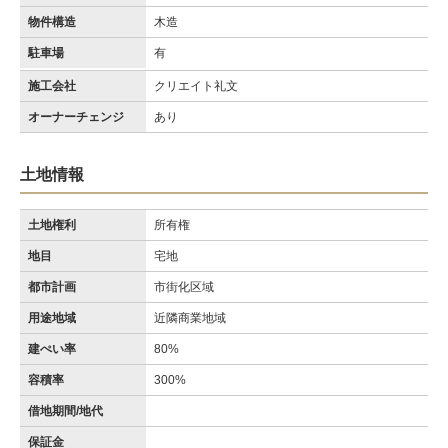
物件構造
木造
駐車場
有
施工会社
クリエイト礼文
オーナーチェンジ
あり
土地情報
土地権利
所有権
地目
宅地
都市計画
市街化区域
用途地域
近隣商業地域
建ぺい率
80%
容積率
300%
借地期間/地代
保証金