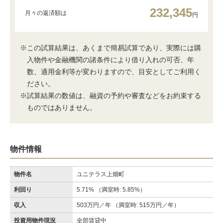
232,345
月々の返済額は
円
※この試算結果は、あくまで簡易試算であり、実際には購
入物件や金融機関の諸条件により借り入れの可否、年
数、適用金利等が変わりますので、目安としてご利用く
ださい。
※試算結果の数値は、融資の予約や審査などをお約束する
ものではありません。
物件情報
物件名
ユニテラス上畑町
利回り
5.71% （満室時: 5.85%）
収入
503万円／年 （満室時: 515万円／年）
投資用物件現況
全部賃貸中