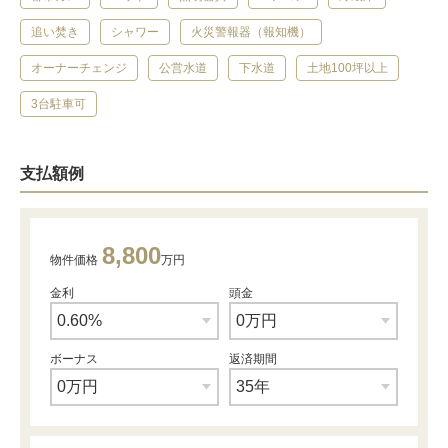
追い焚き
シャワー
火災警報器（報知機）
オーナーチェンジ
公営水道
下水道
土地100坪以上
3台駐車可
支払額例
8,800
物件価格
万円
金利
頭金
ボーナス
返済期間