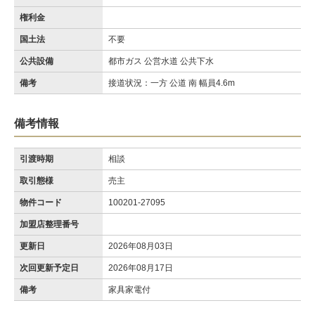
権利金
国土法
不要
公共設備
都市ガス 公営水道 公共下水
備考
接道状況：一方 公道 南 幅員4.6m
備考情報
引渡時期
相談
取引態様
売主
物件コード
100201-27095
加盟店整理番号
更新日
2026年08月03日
次回更新予定日
2026年08月17日
備考
家具家電付