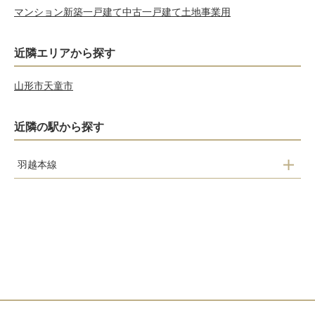
マンション
新築一戸建て
中古一戸建て
土地
事業用
近隣エリアから探す
山形市
天童市
近隣の駅から探す
羽越本線
鼠ケ関駅
小岩川駅
あつみ温泉駅
五十川駅
小波渡駅