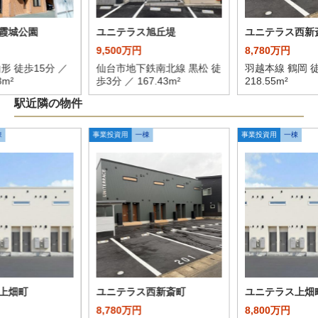
霞城公園
ユニテラス旭丘堤
ユニテラス西新
9,500万円
8,780万円
形 徒歩15分 ／
仙台市地下鉄南北線 黒松 徒
羽越本線 鶴岡 徒
8m²
歩3分 ／ 167.43m²
218.55m²
駅近隣の物件
棟
事業投資用
一棟
事業投資用
一棟
上畑町
ユニテラス西新斎町
ユニテラス上畑
8,780万円
8,800万円