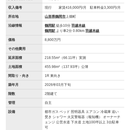
収入備考
現行 家賃416,000円/月 駐車料金3,300円/月
所在地
山形県鶴岡市
上畑町
沿線情報
鶴岡駅
徒歩10分
羽越本線
鶴岡駅
より車2分 0.80km
羽越本線
価格
8,800万円
その他費用
延床面積
218.55m²（66.11坪）実測
土地面積
455.98m²（137.93坪）公簿
間取り・向き
1R 東向き
築年月
2026年03月下旬
階数
2階建て
管理
自主
設備
都市ガス ベッド 照明器具 エアコン 冷蔵庫 追い
焚き シャワー 火災警報器（報知機） オーナーチ
ェンジ 公営水道 下水道 土地100坪以上 3台駐車
可