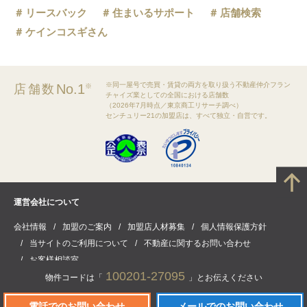
リースバック
住まいるサポート
店舗検索
ケインコスギさん
※同一屋号で売買・賃貸の両方を取り扱う不動産仲介フラン
No.1
店舗数
※
チャイズ業としての全国における店舗数
（2026年7月時点／東京商工リサーチ調べ）
センチュリー21の加盟店は、すべて独立・自営です。
運営会社について
会社情報
加盟のご案内
加盟店人材募集
個人情報保護方針
当サイトのご利用について
不動産に関するお問い合わせ
お客様相談室
100201-27095
物件コードは「
」とお伝えください
電話でのお問い合わせ
メールでのお問い合わせ