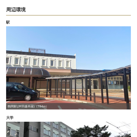
周辺環境
駅
鶴岡駅(JR羽越本線)（784m）
大学