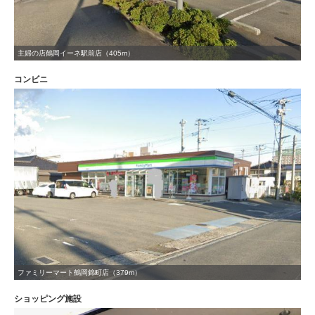
主婦の店鶴岡イーネ駅前店（405m）
コンビニ
ファミリーマート鶴岡錦町店（379m）
ショッピング施設