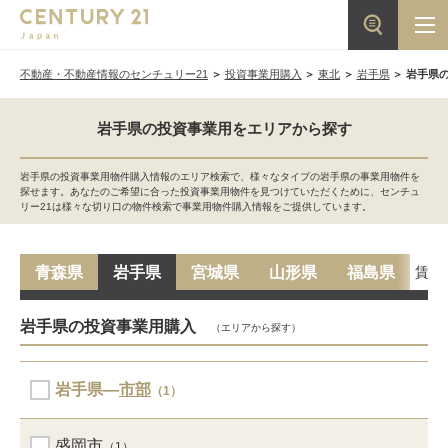
不動産・不動産情報のセンチュリー21
投資事業用購入
東北
岩手県
岩手県
岩手県の投資事業用をエリアから探す
岩手県の投資事業用物件購入情報のエリア検索で、様々なタイプの岩手県の事業用物件を
探せます。あなたのご希望に合った投資事業用物件を見つけていただくために、センチュ
リー21は様々な切り口の物件検索で事業用物件購入情報をご提供しています。
賃貸
青森県
岩手県
宮城県
山形県
福島県
岩手県の投資事業用購入
（エリアから探す）
岩手県―
市部
（1）
盛岡市
（1）