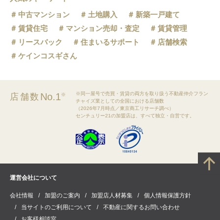
中古マンション
土地購入
新築一戸建て
賃貸住宅
マンション売却・査定
賃貸管理
リースバック
住まいるサポート
店舗検索
ケインコスギさん
※同一屋号で売買・賃貸の両方を取り扱う不動産仲介フラン
No.1
店舗数
※
チャイズ業としての全国における店舗数
（2026年7月時点／東京商工リサーチ調べ）
センチュリー21の加盟店は、すべて独立・自営です。
運営会社について
会社情報
加盟のご案内
加盟店人材募集
個人情報保護方針
当サイトのご利用について
不動産に関するお問い合わせ
お客様相談室