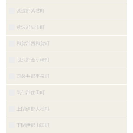
紫波郡紫波町
紫波郡矢巾町
和賀郡西和賀町
胆沢郡金ケ崎町
西磐井郡平泉町
気仙郡住田町
上閉伊郡大槌町
下閉伊郡山田町