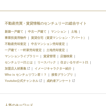
不動産売買・賃貸情報のセンチュリー21総合サイト
新築一戸建て
中古一戸建て
マンション
土地
事業投資用物件
賃貸住宅（賃貸マンション・アパート）
不動産売却査定
中古マンション売却査定
一戸建て・一軒家売却査定
土地売却査定
マンションライブラリー
賃貸管理
店舗検索
センチュリー21とは
リースバック
住まいるサポート21
加盟店人材募集
イメージキャラクター紹介
Who is センチュリワン君！？
接客グランプリ
Youtube公式チャンネル
成約者アンケート
人気のキーワード