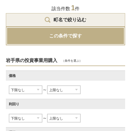
1
該当件数
件
町名で絞り込む
この条件で探す
岩手県の投資事業用購入
（条件を選ぶ）
価格
～
利回り
～