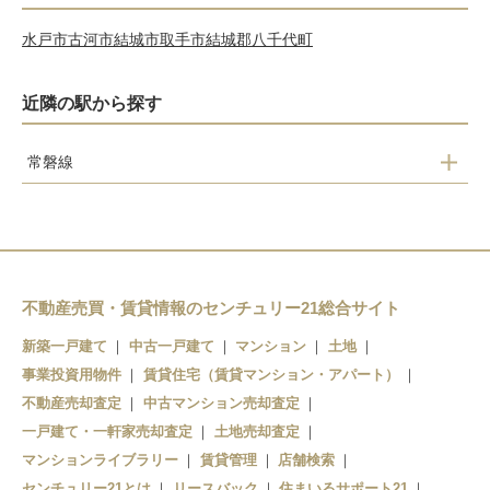
水戸市
古河市
結城市
取手市
結城郡八千代町
近隣の駅から探す
常磐線
荒川沖駅
土浦駅
神立駅
不動産売買・賃貸情報のセンチュリー21総合サイト
新築一戸建て
中古一戸建て
マンション
土地
事業投資用物件
賃貸住宅（賃貸マンション・アパート）
不動産売却査定
中古マンション売却査定
一戸建て・一軒家売却査定
土地売却査定
マンションライブラリー
賃貸管理
店舗検索
センチュリー21とは
リースバック
住まいるサポート21