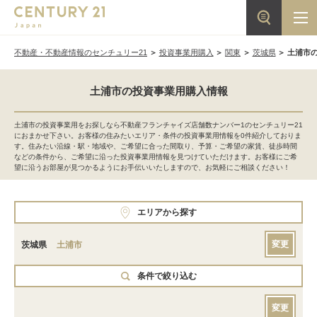
不動産・不動産情報のセンチュリー21
投資事業用購入
関東
茨城県
土浦市
土浦市の投資事業用購入情報
土浦市の投資事業用をお探しなら不動産フランチャイズ店舗数ナンバー1のセンチュリー21
におまかせ下さい。お客様の住みたいエリア・条件の投資事業用情報を0件紹介しておりま
す。住みたい沿線・駅・地域や、ご希望に合った間取り、予算・ご希望の家賃、徒歩時間
などの条件から、ご希望に沿った投資事業用情報を見つけていただけます。お客様にご希
望に沿うお部屋が見つかるようにお手伝いいたしますので、お気軽にご相談ください！
エリアから探す
変更
茨城県
土浦市
条件で絞り込む
変更