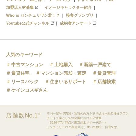
加盟店人材募集
イメージキャラクター紹介
Who is センチュリワン君！？
接客グランプリ
Youtube公式チャンネル
成約者アンケート
人気のキーワード
中古マンション
土地購入
新築一戸建て
賃貸住宅
マンション売却・査定
賃貸管理
リースバック
住まいるサポート
店舗検索
ケインコスギさん
※同一屋号で売買・賃貸の両方を取り扱う不動産仲介フラン
No.1
店舗数
※
チャイズ業としての全国における店舗数
（2026年7月時点／東京商工リサーチ調べ）
センチュリー21の加盟店は、すべて独立・自営です。