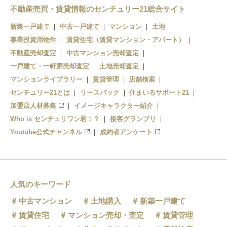
東結城駅
不動産売買・賃貸情報のセンチュリー21総合サイト
新築一戸建て
中古一戸建て
マンション
土地
事業投資用物件
賃貸住宅（賃貸マンション・アパート）
不動産売却査定
中古マンション売却査定
一戸建て・一軒家売却査定
土地売却査定
マンションライブラリー
賃貸管理
店舗検索
センチュリー21とは
リースバック
住まいるサポート21
加盟店人材募集
イメージキャラクター紹介
Who is センチュリワン君！？
接客グランプリ
Youtube公式チャンネル
成約者アンケート
人気のキーワード
中古マンション
土地購入
新築一戸建て
賃貸住宅
マンション売却・査定
賃貸管理