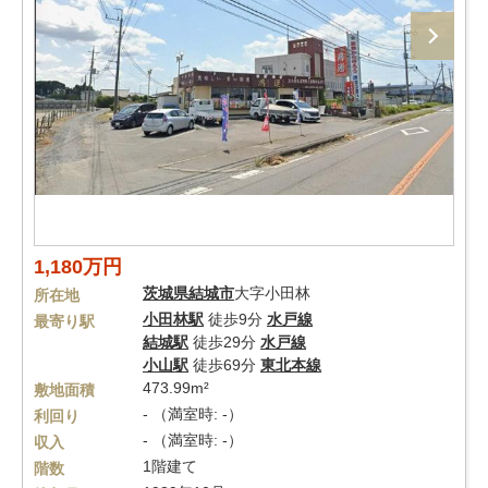
1,180万円
茨城県
結城市
大字小田林
所在地
小田林駅
徒歩9分
水戸線
最寄り駅
結城駅
徒歩29分
水戸線
小山駅
徒歩69分
東北本線
473.99m²
敷地面積
- （満室時: -）
利回り
- （満室時: -）
収入
1階建て
階数