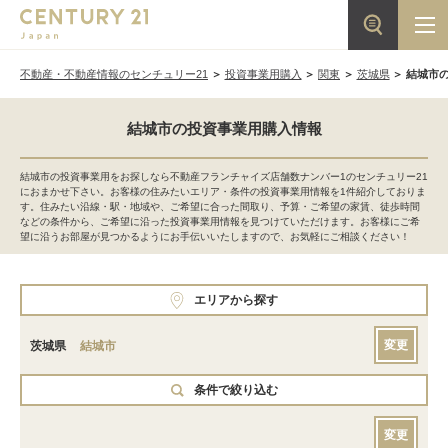
不動産・不動産情報のセンチュリー21
投資事業用購入
関東
茨城県
結城市
結城市の投資事業用購入情報
結城市の投資事業用をお探しなら不動産フランチャイズ店舗数ナンバー1のセンチュリー21
におまかせ下さい。お客様の住みたいエリア・条件の投資事業用情報を1件紹介しておりま
す。住みたい沿線・駅・地域や、ご希望に合った間取り、予算・ご希望の家賃、徒歩時間
などの条件から、ご希望に沿った投資事業用情報を見つけていただけます。お客様にご希
望に沿うお部屋が見つかるようにお手伝いいたしますので、お気軽にご相談ください！
エリアから探す
変更
茨城県
結城市
条件で絞り込む
変更