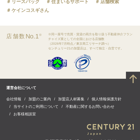
リースバック
住まいるサポート
店舗検索
ケインコスギさん
※同一屋号で売買・賃貸の両方を取り扱う不動産仲介フラン
No.1
店舗数
※
チャイズ業としての全国における店舗数
（2026年7月時点／東京商工リサーチ調べ）
センチュリー21の加盟店は、すべて独立・自営です。
運営会社について
会社情報
加盟のご案内
加盟店人材募集
個人情報保護方針
当サイトのご利用について
不動産に関するお問い合わせ
お客様相談室