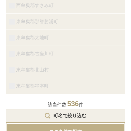
西牟婁郡すさみ町
東牟婁郡那智勝浦町
東牟婁郡太地町
東牟婁郡古座川町
東牟婁郡北山村
東牟婁郡串本町
536
該当件数
件
町名で絞り込む