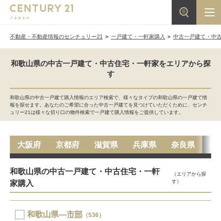
不動産・不動産情報のセンチュリー21
一戸建て・一軒家購入
中古一戸建て・中
和歌山県の中古一戸建て・中古住宅・一軒家をエリアから探
す
和歌山県の中古一戸建て購入情報のエリア検索で、様々なタイプの和歌山県の一戸建て情
報を探せます。あなたのご希望に合った中古一戸建てを見つけていただくために、センチ
ュリー21は様々な切り口の物件検索で一戸建て購入情報をご提供しています。
大阪府
京都府
滋賀県
兵庫県
奈良県
和
和歌山県の中古一戸建て・中古住宅・一軒
（エリアから探
す）
家購入
和歌山県―
市部
（536）