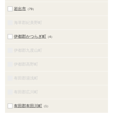
岩出市
（79）
海草郡紀美野町
伊都郡かつらぎ町
（4）
伊都郡九度山町
伊都郡高野町
有田郡湯浅町
有田郡広川町
有田郡有田川町
（1）