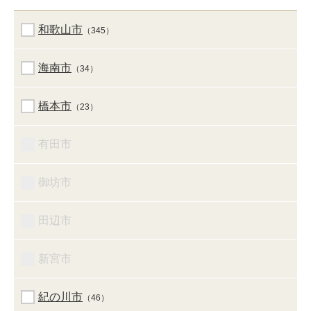
和歌山市
（345）
海南市
（34）
橋本市
（23）
有田市
御坊市
田辺市
新宮市
紀の川市
（46）