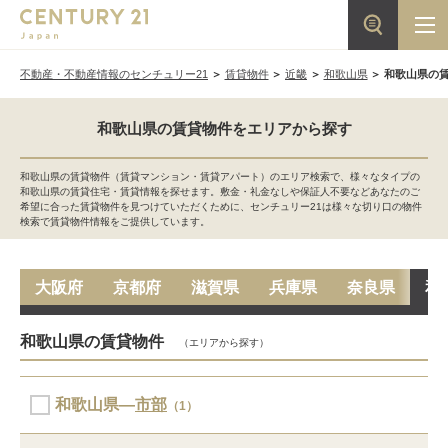
不動産・不動産情報のセンチュリー21
賃貸物件
近畿
和歌山県
和歌山県の
和歌山県の賃貸物件をエリアから探す
和歌山県の賃貸物件（賃貸マンション・賃貸アパート）のエリア検索で、様々なタイプの
和歌山県の賃貸住宅・賃貸情報を探せます。敷金・礼金なしや保証人不要などあなたのご
希望に合った賃貸物件を見つけていただくために、センチュリー21は様々な切り口の物件
検索で賃貸物件情報をご提供しています。
大阪府
京都府
滋賀県
兵庫県
奈良県
和
和歌山県の賃貸物件
（エリアから探す）
和歌山県―
市部
（1）