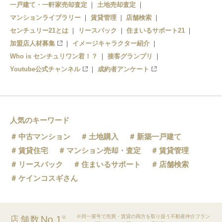
一戸建て・一軒家売却査定
土地売却査定
マンションライブラリー
賃貸管理
店舗検索
センチュリー21とは
リースバック
住まいるサポート21
加盟店人材募集
イメージキャラクター紹介
Who is センチュリワン君！？
接客グランプリ
Youtube公式チャンネル
成約者アンケート
人気のキーワード
中古マンション
土地購入
新築一戸建て
賃貸住宅
マンション売却・査定
賃貸管理
リースバック
住まいるサポート
店舗検索
ケインコスギさん
※同一屋号で売買・賃貸の両方を取り扱う不動産仲介フラン
No.1
店舗数
※