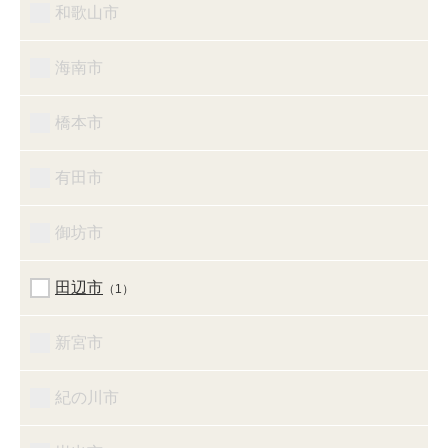
和歌山市
海南市
橋本市
有田市
御坊市
田辺市
（1）
新宮市
紀の川市