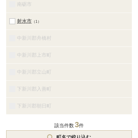
南砺市
射水市
（1）
中新川郡舟橋村
中新川郡上市町
中新川郡立山町
下新川郡入善町
下新川郡朝日町
3
該当件数
件
町名で絞り込む