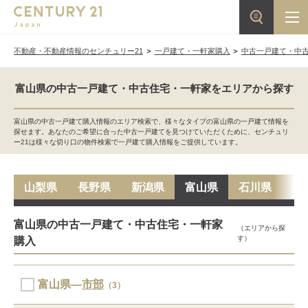
不動産・不動産情報のセンチュリー21
一戸建て・一軒家購入
中古一戸建て・中
富山県の中古一戸建て・中古住宅・一軒家をエリアから探す
富山県の中古一戸建て購入情報のエリア検索で、様々なタイプの富山県の一戸建て情報を
探せます。あなたのご希望に合った中古一戸建てを見つけていただくために、センチュリ
ー21は様々な切り口の物件検索で一戸建て購入情報をご提供しています。
山梨県
長野県
新潟県
富山県
石川県
福
富山県の中古一戸建て・中古住宅・一軒家
（エリアから探
す）
購入
富山県―
市部
（3）