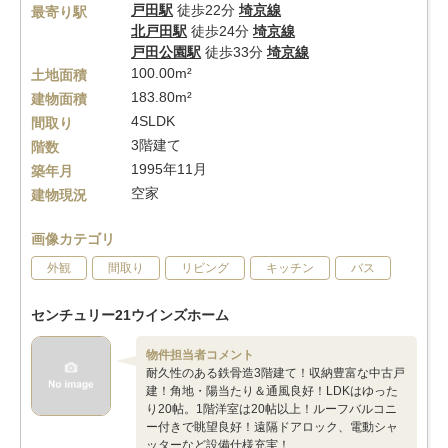
戸田駅
徒歩22分
埼京線
最寄り駅
北戸田駅
徒歩24分
埼京線
戸田公園駅
徒歩33分
埼京線
100.00m²
土地面積
183.80m²
建物面積
4SLDK
間取り
3階建て
階数
1995年11月
築年月
空家
建物現況
画像カテゴリ
外観
間取り
リビング
キッチン
バス
センチュリー21ウインズホーム
物件担当者コメント
耐久性のある鉄骨造3階建て！収納豊富な中古戸
建！角地・陽当たり＆通風良好！LDKはゆった
り20帖。1階洋室は20帖以上！ルーフバルコニ
ー付きで眺望良好！遠隔ドアロック、電動シャ
ッターなど設備仕様充実！