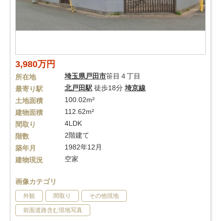
3,980万円
埼玉県
戸田市
笹目４丁目
所在地
北戸田駅
徒歩18分
埼京線
最寄り駅
100.02m²
土地面積
112.62m²
建物面積
4LDK
間取り
2階建て
階数
1982年12月
築年月
空家
建物現況
画像カテゴリ
外観
間取り
その他現地
前面道路含む現地写真