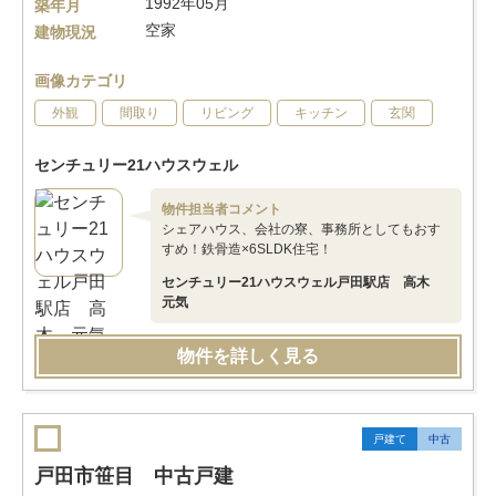
1992年05月
築年月
空家
建物現況
画像カテゴリ
外観
間取り
リビング
キッチン
玄関
センチュリー21ハウスウェル
物件担当者コメント
シェアハウス、会社の寮、事務所としてもおす
すめ！鉄骨造×6SLDK住宅！
センチュリー21ハウスウェル戸田駅店 高木
元気
物件を詳しく見る
戸建て
中古
戸田市笹目 中古戸建