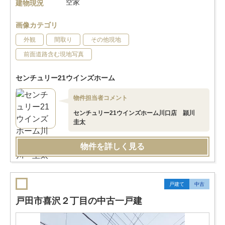
空家
建物現況
画像カテゴリ
外観
間取り
その他現地
前面道路含む現地写真
センチュリー21ウインズホーム
物件担当者コメント
センチュリー21ウインズホーム川口店 頴川
圭太
物件を詳しく見る
戸建て
中古
戸田市喜沢２丁目の中古一戸建