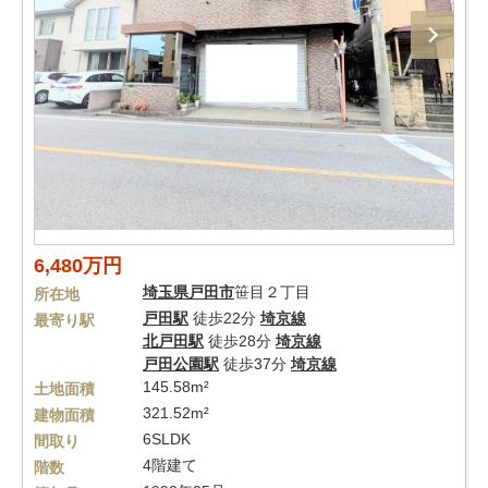
6,480万円
埼玉県
戸田市
笹目２丁目
所在地
戸田駅
徒歩22分
埼京線
最寄り駅
北戸田駅
徒歩28分
埼京線
戸田公園駅
徒歩37分
埼京線
145.58m²
土地面積
321.52m²
建物面積
6SLDK
間取り
4階建て
階数