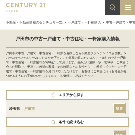
不動産・不動産情報のセンチュリー21
一戸建て・一軒家購入
中古一戸建て・中
戸田市の中古一戸建て・中古住宅・一軒家購入情報
戸田市の中古一戸建て・中古住宅・一軒家をお探しなら不動産フランチャイズ店舗数ナン
バー1のセンチュリー21におまかせ下さい。お客様の住みたいエリア・条件の中古一戸建
て・中古住宅・一軒家情報を5件紹介しております。住みたい沿線・駅・地域や、ご希望に
合った間取り、予算・ご希望の家賃、徒歩時間などの条件から、ご希望に沿った中古一戸
建て・中古住宅・一軒家情報を見つけていただけます。お客様にご希望に沿うお部屋が見
つかるようにお手伝いいたしますので、お気軽にご相談ください！
エリアから探す
変更
埼玉県
戸田市
条件で絞り込む