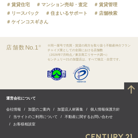
賃貸住宅
マンション売却・査定
賃貸管理
リースバック
住まいるサポート
店舗検索
ケインコスギさん
※同一屋号で売買・賃貸の両方を取り扱う不動産仲介フラン
No.1
店舗数
※
チャイズ業としての全国における店舗数
（2026年7月時点／東京商工リサーチ調べ）
センチュリー21の加盟店は、すべて独立・自営です。
運営会社について
会社情報
加盟のご案内
加盟店人材募集
個人情報保護方針
当サイトのご利用について
不動産に関するお問い合わせ
お客様相談室