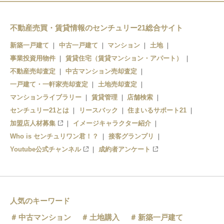
戸田駅
北戸田駅
不動産売買・賃貸情報のセンチュリー21総合サイト
新築一戸建て
中古一戸建て
マンション
土地
事業投資用物件
賃貸住宅（賃貸マンション・アパート）
不動産売却査定
中古マンション売却査定
一戸建て・一軒家売却査定
土地売却査定
マンションライブラリー
賃貸管理
店舗検索
センチュリー21とは
リースバック
住まいるサポート21
加盟店人材募集
イメージキャラクター紹介
Who is センチュリワン君！？
接客グランプリ
Youtube公式チャンネル
成約者アンケート
人気のキーワード
中古マンション
土地購入
新築一戸建て