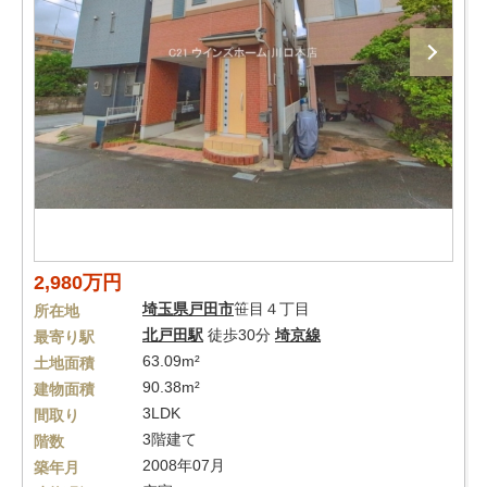
2,980万円
埼玉県
戸田市
笹目４丁目
所在地
北戸田駅
徒歩30分
埼京線
最寄り駅
63.09m²
土地面積
90.38m²
建物面積
3LDK
間取り
3階建て
階数
2008年07月
築年月