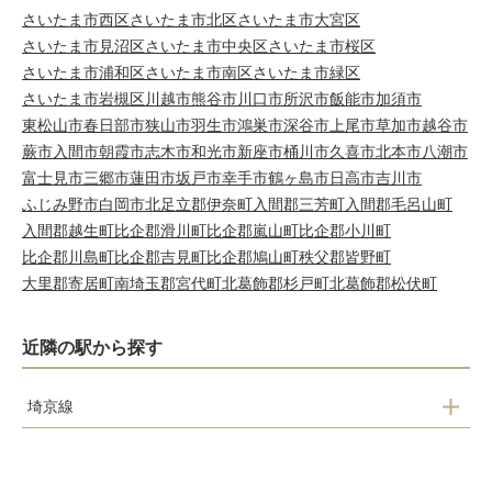
さいたま市西区
さいたま市北区
さいたま市大宮区
さいたま市見沼区
さいたま市中央区
さいたま市桜区
さいたま市浦和区
さいたま市南区
さいたま市緑区
さいたま市岩槻区
川越市
熊谷市
川口市
所沢市
飯能市
加須市
東松山市
春日部市
狭山市
羽生市
鴻巣市
深谷市
上尾市
草加市
越谷市
蕨市
入間市
朝霞市
志木市
和光市
新座市
桶川市
久喜市
北本市
八潮市
富士見市
三郷市
蓮田市
坂戸市
幸手市
鶴ヶ島市
日高市
吉川市
ふじみ野市
白岡市
北足立郡伊奈町
入間郡三芳町
入間郡毛呂山町
入間郡越生町
比企郡滑川町
比企郡嵐山町
比企郡小川町
比企郡川島町
比企郡吉見町
比企郡鳩山町
秩父郡皆野町
大里郡寄居町
南埼玉郡宮代町
北葛飾郡杉戸町
北葛飾郡松伏町
近隣の駅から探す
埼京線
戸田公園駅