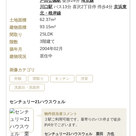
戸田公園駅
徒歩24分
埼京線
川口駅
バス13分 喜沢2丁目停 停歩4分
京浜東
北・根岸線
62.37m²
土地面積
93.15m²
建物面積
2SLDK
間取り
3階建て
階数
2004年02月
築年月
居住中
建物現況
画像カテゴリ
外観
間取り
キッチン
洋室
洗面台・洗面所
センチュリー21ハウスウェル
物件担当者コメント
２駅ご利用可能です。最寄りのバス停まで徒歩
約4分でございます。
センチュリー21ハウスウェル 栗田 力也