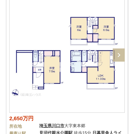
2,650万円
埼玉県
川口市
大字東本郷
所在地
見沼代親水公園駅
徒歩15分
日暮里舎人ライ
最寄り駅