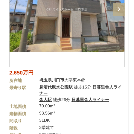
2,650万円
埼玉県
川口市
大字東本郷
所在地
見沼代親水公園駅
徒歩15分
日暮里舎人ライ
最寄り駅
ナー
舎人駅
徒歩26分
日暮里舎人ライナー
70.00m²
土地面積
93.56m²
建物面積
3LDK
間取り
3階建て
階数