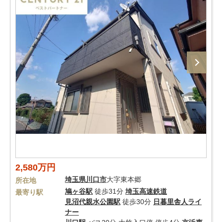
2,580万円
埼玉県
川口市
大字東本郷
所在地
鳩ヶ谷駅
徒歩31分
埼玉高速鉄道
最寄り駅
見沼代親水公園駅
徒歩30分
日暮里舎人ライ
ナー