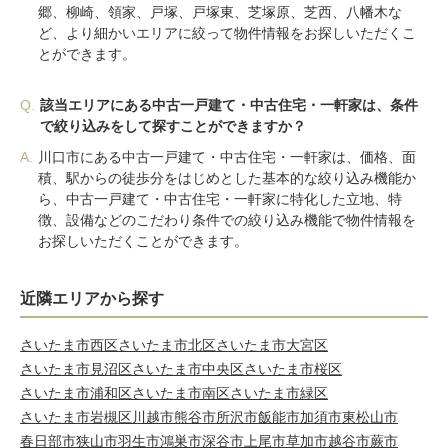
郷、柳崎、領家、戸塚、戸塚東、芝塚原、芝西、八幡木な
ど、より細かいエリアに絞って物件情報をお探しいただくこ
とができます。
Q.
該当エリアにある中古一戸建て・中古住宅・一軒家は、条件
で絞り込みをして探すことができますか？
A.
川口市にある中古一戸建て・中古住宅・一軒家は、価格、面
積、駅からの徒歩分をはじめとした基本的な絞り込み機能か
ら、中古一戸建て・中古住宅・一軒家に特化した立地、特
徴、設備などのこだわり条件での絞り込み機能で物件情報を
お探しいただくことができます。
近隣エリアから探す
さいたま市西区
さいたま市北区
さいたま市大宮区
さいたま市見沼区
さいたま市中央区
さいたま市桜区
さいたま市浦和区
さいたま市南区
さいたま市緑区
さいたま市岩槻区
川越市
熊谷市
所沢市
飯能市
加須市
東松山市
春日部市
狭山市
羽生市
鴻巣市
深谷市
上尾市
草加市
越谷市
蕨市