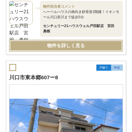
物件担当者コメント
へーベルハウスの南向き鉄骨造3階建！イオンモ
ール川口前川まで徒歩5分
センチュリー21ハウスウェル戸田駅店 宮田
勇樹
物件を詳しく見る
戸建て
中古
川口市東本郷607ー8