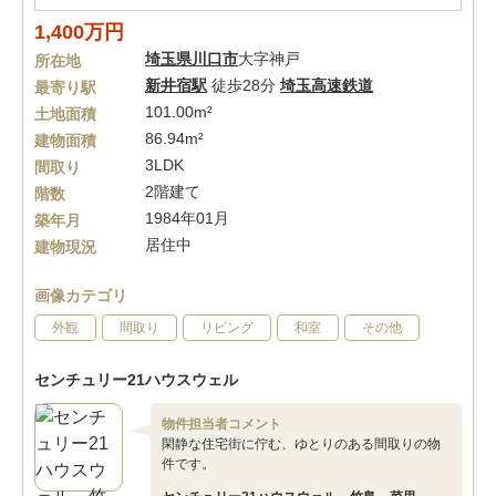
1,400万円
埼玉県
川口市
大字神戸
所在地
新井宿駅
徒歩28分
埼玉高速鉄道
最寄り駅
101.00m²
土地面積
86.94m²
建物面積
3LDK
間取り
2階建て
階数
1984年01月
築年月
居住中
建物現況
画像カテゴリ
外観
間取り
リビング
和室
その他
センチュリー21ハウスウェル
物件担当者コメント
閑静な住宅街に佇む、ゆとりのある間取りの物
件です。