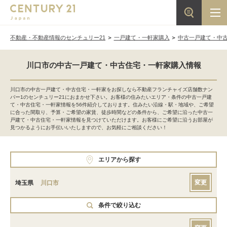
不動産・不動産情報のセンチュリー21
一戸建て・一軒家購入
中古一戸建て・中
川口市の中古一戸建て・中古住宅・一軒家購入情報
川口市の中古一戸建て・中古住宅・一軒家をお探しなら不動産フランチャイズ店舗数ナン
バー1のセンチュリー21におまかせ下さい。お客様の住みたいエリア・条件の中古一戸建
て・中古住宅・一軒家情報を56件紹介しております。住みたい沿線・駅・地域や、ご希望
に合った間取り、予算・ご希望の家賃、徒歩時間などの条件から、ご希望に沿った中古一
戸建て・中古住宅・一軒家情報を見つけていただけます。お客様にご希望に沿うお部屋が
見つかるようにお手伝いいたしますので、お気軽にご相談ください！
エリアから探す
変更
埼玉県
川口市
条件で絞り込む