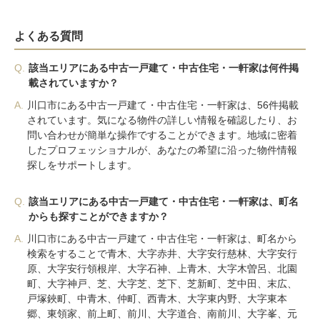
よくある質問
Q.
該当エリアにある中古一戸建て・中古住宅・一軒家は何件掲
載されていますか？
A.
川口市にある中古一戸建て・中古住宅・一軒家は、56件掲載
されています。気になる物件の詳しい情報を確認したり、お
問い合わせが簡単な操作ですることができます。地域に密着
したプロフェッショナルが、あなたの希望に沿った物件情報
探しをサポートします。
Q.
該当エリアにある中古一戸建て・中古住宅・一軒家は、町名
からも探すことができますか？
A.
川口市にある中古一戸建て・中古住宅・一軒家は、町名から
検索をすることで青木、大字赤井、大字安行慈林、大字安行
原、大字安行領根岸、大字石神、上青木、大字木曽呂、北園
町、大字神戸、芝、大字芝、芝下、芝新町、芝中田、末広、
戸塚鋏町、中青木、仲町、西青木、大字東内野、大字東本
郷、東領家、前上町、前川、大字道合、南前川、大字峯、元