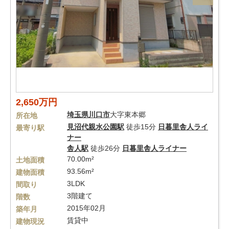
2,650万円
埼玉県
川口市
大字東本郷
所在地
見沼代親水公園駅
徒歩15分
日暮里舎人ライ
最寄り駅
ナー
舎人駅
徒歩26分
日暮里舎人ライナー
70.00m²
土地面積
93.56m²
建物面積
3LDK
間取り
3階建て
階数
2015年02月
築年月
賃貸中
建物現況