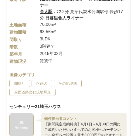
ナー
舎人駅
バス2分 見沼代親水公園駅停 停歩17
分
日暮里舎人ライナー
70.00m²
土地面積
93.56m²
建物面積
3LDK
間取り
3階建て
階数
2015年02月
築年月
賃貸中
建物現況
画像カテゴリ
間取り
区画図
その他現地
前面道路含む現地写真
センチュリー21埼玉ハウス
物件担当者コメント
【期間限定成約特典】4月1日～6月30日の間に
ご成約いただいたすべてのお客様へカーテンレ
ール全窓への設置＋最大3,000円分のクオカード