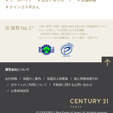
ケインコスギさん
※同一屋号で売買・賃貸の両方を取り扱う不動産仲介フラン
No.1
店舗数
※
チャイズ業としての全国における店舗数
（2026年7月時点／東京商工リサーチ調べ）
センチュリー21の加盟店は、すべて独立・自営です。
運営会社について
会社情報
加盟のご案内
加盟店人材募集
個人情報保護方針
当サイトのご利用について
不動産に関するお問い合わせ
お客様相談室
(C) CENTURY21 Real Estate of Japan Ltd. All rights reserved.