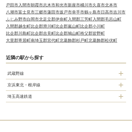
戸田市
入間市
朝霞市
志木市
和光市
新座市
桶川市
久喜市
北本市
八潮市
富士見市
三郷市
蓮田市
坂戸市
幸手市
鶴ヶ島市
日高市
吉川市
ふじみ野市
白岡市
北足立郡伊奈町
入間郡三芳町
入間郡毛呂山町
入間郡越生町
比企郡滑川町
比企郡嵐山町
比企郡小川町
比企郡川島町
比企郡吉見町
比企郡鳩山町
秩父郡皆野町
大里郡寄居町
南埼玉郡宮代町
北葛飾郡杉戸町
北葛飾郡松伏町
近隣の駅から探す
武蔵野線
京浜東北・根岸線
東川口駅
埼玉高速鉄道
西川口駅
川口元郷駅
川口駅
南鳩ヶ谷駅