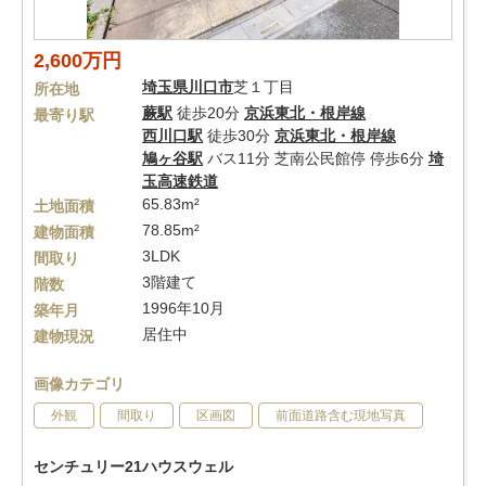
2,600万円
埼玉県
川口市
芝１丁目
所在地
蕨駅
徒歩20分
京浜東北・根岸線
最寄り駅
西川口駅
徒歩30分
京浜東北・根岸線
鳩ヶ谷駅
バス11分 芝南公民館停 停歩6分
埼
玉高速鉄道
65.83m²
土地面積
78.85m²
建物面積
3LDK
間取り
3階建て
階数
1996年10月
築年月
居住中
建物現況
画像カテゴリ
外観
間取り
区画図
前面道路含む現地写真
センチュリー21ハウスウェル