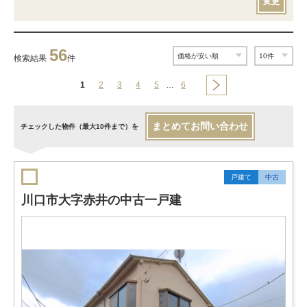
変更
56
検索結果
件
1
2
3
4
5
…
6
まとめてお問い合わせ
チェックした物件（最大10件まで）を
戸建て
中古
川口市大字赤井の中古一戸建