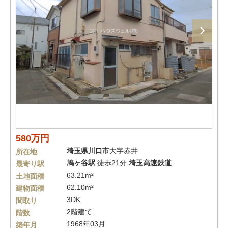
580万円
埼玉県
川口市
大字赤井
所在地
鳩ヶ谷駅
徒歩21分
埼玉高速鉄道
最寄り駅
63.21m²
土地面積
62.10m²
建物面積
3DK
間取り
2階建て
階数
1968年03月
築年月