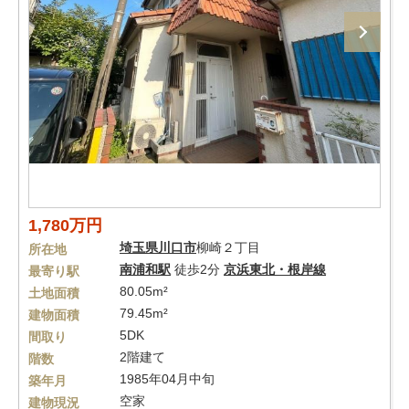
1,780万円
埼玉県
川口市
柳崎２丁目
所在地
南浦和駅
徒歩2分
京浜東北・根岸線
最寄り駅
80.05m²
土地面積
79.45m²
建物面積
5DK
間取り
2階建て
階数
1985年04月中旬
築年月
空家
建物現況