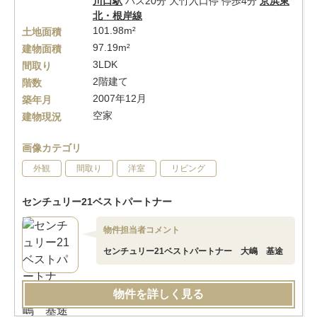
川口駅
バス20分 大竹入口停 停歩4分
京浜東
北・根岸線
101.98m²
土地面積
97.19m²
建物面積
3LDK
間取り
2階建て
階数
2007年12月
築年月
空家
建物現況
画像カテゴリ
外観
間取り
洋室
リビング
センチュリー21ベストパートナー
物件担当者コメント
センチュリー21ベストパートナー 大嶋 基途
物件を詳しく見る