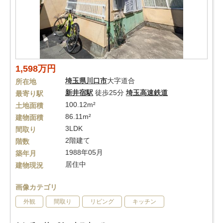
1,598万円
埼玉県
川口市
大字道合
所在地
新井宿駅
徒歩25分
埼玉高速鉄道
最寄り駅
100.12m²
土地面積
86.11m²
建物面積
3LDK
間取り
2階建て
階数
1988年05月
築年月
居住中
建物現況
画像カテゴリ
外観
間取り
リビング
キッチン