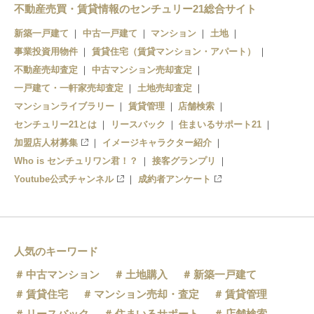
鳩ヶ谷駅
不動産売買・賃貸情報のセンチュリー21総合サイト
新築一戸建て
中古一戸建て
マンション
土地
新井宿駅
事業投資用物件
賃貸住宅（賃貸マンション・アパート）
戸塚安行駅
不動産売却査定
中古マンション売却査定
一戸建て・一軒家売却査定
土地売却査定
東川口駅
マンションライブラリー
賃貸管理
店舗検索
センチュリー21とは
リースバック
住まいるサポート21
加盟店人材募集
イメージキャラクター紹介
Who is センチュリワン君！？
接客グランプリ
Youtube公式チャンネル
成約者アンケート
人気のキーワード
中古マンション
土地購入
新築一戸建て
賃貸住宅
マンション売却・査定
賃貸管理
リースバック
住まいるサポート
店舗検索