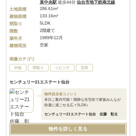
泉中央駅
徒歩44分
仙台市地下鉄南北線
286.61m²
土地面積
133.16m²
建物面積
5LDK
間取り
2階建て
階数
1989年12月
築年月
空家
建物現況
画像カテゴリ
外観
間取り
リビング
玄関
センチュリー21エステート仙台
物件担当者コメント
本日ご案内可能！閑静な住宅街で家族みんなが
快適に過ごせる広々5LDK♪
センチュリー21エステート仙台 佐藤 彰太
物件を詳しく見る