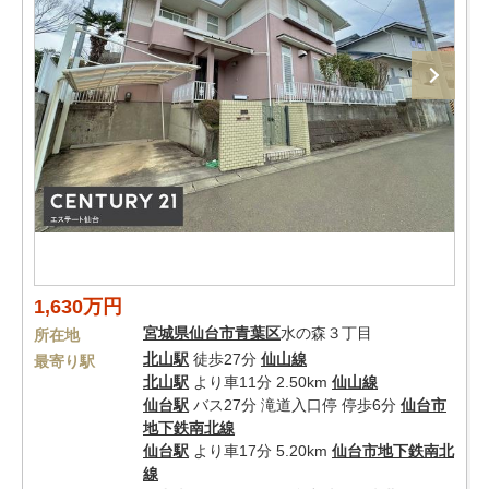
1,630万円
宮城県
仙台市青葉区
水の森３丁目
所在地
北山駅
徒歩27分
仙山線
最寄り駅
北山駅
より車11分 2.50km
仙山線
仙台駅
バス27分 滝道入口停 停歩6分
仙台市
地下鉄南北線
仙台駅
より車17分 5.20km
仙台市地下鉄南北
線