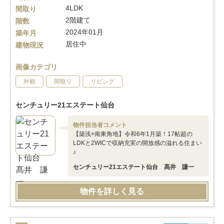
4LDK
間取り
2階建て
階数
2024年01月
築年月
居住中
建物現況
画像カテゴリ
外観
間取り
リビング
センチュリー21エステート仙台
物件担当者コメント
【築浅×南東角地】令和6年1月築！17帖超の
LDKと2WICで収納充実の開放感の溢れる住まい
♪
センチュリー21エステート仙台 髙井 謙一
物件を詳しく見る