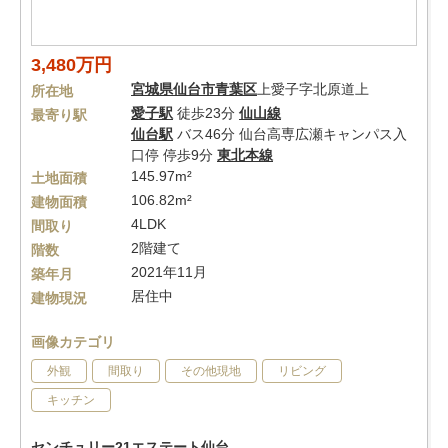
3,480万円
宮城県
仙台市青葉区
上愛子字北原道上
所在地
愛子駅
徒歩23分
仙山線
最寄り駅
仙台駅
バス46分 仙台高専広瀬キャンパス入
口停 停歩9分
東北本線
145.97m²
土地面積
106.82m²
建物面積
4LDK
間取り
2階建て
階数
2021年11月
築年月
居住中
建物現況
画像カテゴリ
外観
間取り
その他現地
リビング
キッチン
センチュリー21エステート仙台