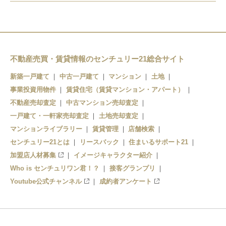
青葉山駅
台原駅
北山駅
川内駅
北仙台駅
東北福祉大前駅
国際センター駅
北四番丁駅
不動産売買・賃貸情報のセンチュリー21総合サイト
国見駅
新築一戸建て
中古一戸建て
マンション
土地
大町西公園駅
勾当台公園駅
葛岡駅
事業投資用物件
賃貸住宅（賃貸マンション・アパート）
青葉通一番町駅
広瀬通駅
不動産売却査定
中古マンション売却査定
陸前落合駅
一戸建て・一軒家売却査定
土地売却査定
仙台駅
仙台駅
愛子駅
マンションライブラリー
賃貸管理
店舗検索
センチュリー21とは
リースバック
住まいるサポート21
五橋駅
陸前白沢駅
加盟店人材募集
イメージキャラクター紹介
Who is センチュリワン君！？
接客グランプリ
熊ケ根駅
Youtube公式チャンネル
成約者アンケート
作並駅
奥新川駅