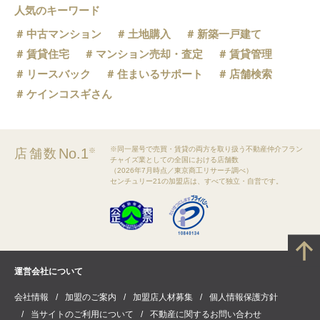
人気のキーワード
中古マンション
土地購入
新築一戸建て
賃貸住宅
マンション売却・査定
賃貸管理
リースバック
住まいるサポート
店舗検索
ケインコスギさん
※同一屋号で売買・賃貸の両方を取り扱う不動産仲介フラン
No.1
店舗数
※
チャイズ業としての全国における店舗数
（2026年7月時点／東京商工リサーチ調べ）
センチュリー21の加盟店は、すべて独立・自営です。
運営会社について
会社情報
加盟のご案内
加盟店人材募集
個人情報保護方針
当サイトのご利用について
不動産に関するお問い合わせ