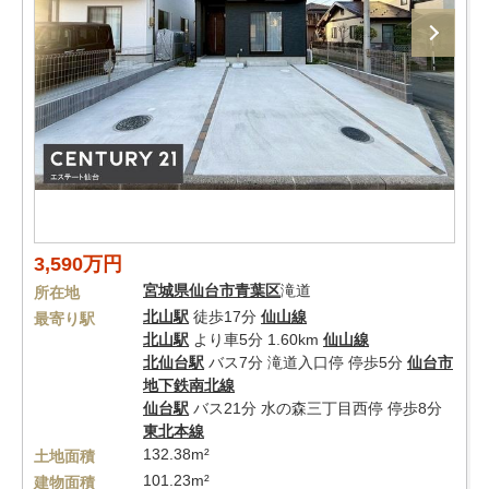
3,590万円
宮城県
仙台市青葉区
滝道
所在地
北山駅
徒歩17分
仙山線
最寄り駅
北山駅
より車5分 1.60km
仙山線
北仙台駅
バス7分 滝道入口停 停歩5分
仙台市
地下鉄南北線
仙台駅
バス21分 水の森三丁目西停 停歩8分
東北本線
132.38m²
土地面積
101.23m²
建物面積