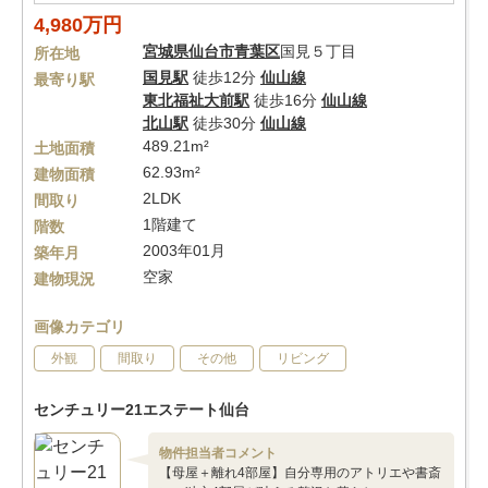
4,980万円
宮城県
仙台市青葉区
国見５丁目
所在地
国見駅
徒歩12分
仙山線
最寄り駅
東北福祉大前駅
徒歩16分
仙山線
北山駅
徒歩30分
仙山線
489.21m²
土地面積
62.93m²
建物面積
2LDK
間取り
1階建て
階数
2003年01月
築年月
空家
建物現況
画像カテゴリ
外観
間取り
その他
リビング
センチュリー21エステート仙台
物件担当者コメント
【母屋＋離れ4部屋】自分専用のアトリエや書斎