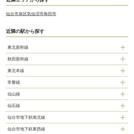
仙台市泉区
気仙沼市
角田市
近隣の駅から探す
東北新幹線
秋田新幹線
仙台駅
東北本線
仙台駅
常磐線
仙台駅
仙山線
仙台駅
仙石線
仙台駅
仙台市地下鉄南北線
あおば通駅
東照宮駅
仙台市地下鉄東西線
旭ヶ丘駅
仙台駅
北仙台駅