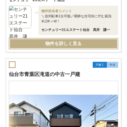
物件担当者コメント
＼並列駐車2台可能／閑静な住宅街に佇む築浅
4LDK＋W！
センチュリー21エステート仙台 髙井 謙一
物件を詳しく見る
戸建て
中古
仙台市青葉区滝道の中古一戸建