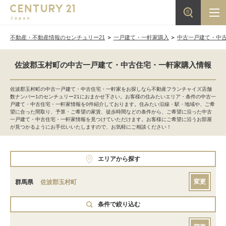
不動産・不動産情報のセンチュリー21
一戸建て・一軒家購入
中古一戸建て・中
佐波郡玉村町の中古一戸建て・中古住宅・一軒家購入情報
佐波郡玉村町の中古一戸建て・中古住宅・一軒家をお探しなら不動産フランチャイズ店舗
数ナンバー1のセンチュリー21におまかせ下さい。お客様の住みたいエリア・条件の中古一
戸建て・中古住宅・一軒家情報を0件紹介しております。住みたい沿線・駅・地域や、ご希
望に合った間取り、予算・ご希望の家賃、徒歩時間などの条件から、ご希望に沿った中古
一戸建て・中古住宅・一軒家情報を見つけていただけます。お客様にご希望に沿うお部屋
が見つかるようにお手伝いいたしますので、お気軽にご相談ください！
エリアから探す
変更
群馬県
佐波郡玉村町
条件で絞り込む