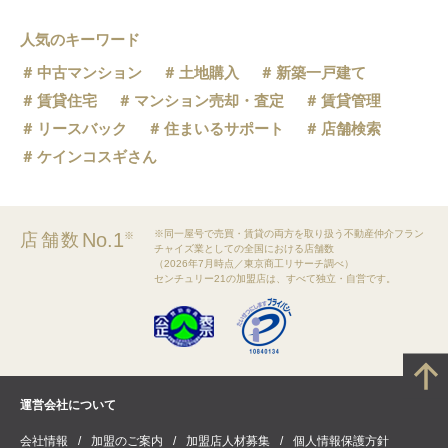
人気のキーワード
中古マンション
土地購入
新築一戸建て
賃貸住宅
マンション売却・査定
賃貸管理
リースバック
住まいるサポート
店舗検索
ケインコスギさん
※同一屋号で売買・賃貸の両方を取り扱う不動産仲介フラン
No.1
店舗数
※
チャイズ業としての全国における店舗数
（2026年7月時点／東京商工リサーチ調べ）
センチュリー21の加盟店は、すべて独立・自営です。
運営会社について
会社情報
加盟のご案内
加盟店人材募集
個人情報保護方針