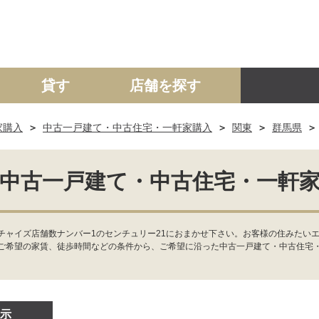
貸す
店舗を探す
家購入
中古一戸建て・中古住宅・一軒家購入
関東
群馬県
建て
マンション
土地
事業投資用
中古一戸建て・中古住宅・一軒
チャイズ店舗数ナンバー1のセンチュリー21におまかせ下さい。お客様の住みたい
ご希望の家賃、徒歩時間などの条件から、ご希望に沿った中古一戸建て・中古住宅
示