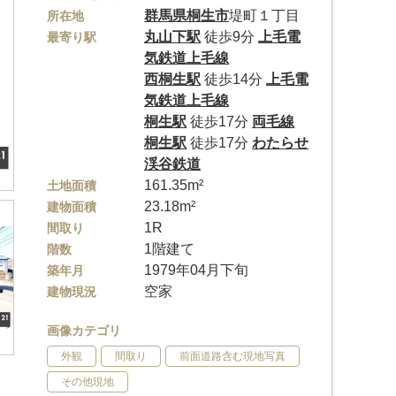
群馬県
桐生市
堤町１丁目
所在地
丸山下駅
徒歩9分
上毛電
最寄り駅
気鉄道上毛線
西桐生駅
徒歩14分
上毛電
気鉄道上毛線
桐生駅
徒歩17分
両毛線
桐生駅
徒歩17分
わたらせ
渓谷鉄道
161.35m²
土地面積
23.18m²
建物面積
1R
間取り
1階建て
階数
1979年04月下旬
築年月
空家
建物現況
画像カテゴリ
外観
間取り
前面道路含む現地写真
その他現地