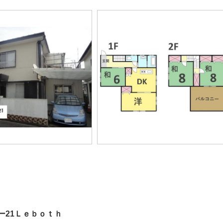
ー21Ｌｅｂｏｔｈ