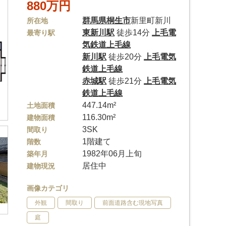
880万円
群馬県
桐生市
新里町新川
所在地
東新川駅
徒歩14分
上毛電
最寄り駅
気鉄道上毛線
新川駅
徒歩20分
上毛電気
鉄道上毛線
赤城駅
徒歩21分
上毛電気
鉄道上毛線
447.14m²
土地面積
116.30m²
建物面積
3SK
間取り
1階建て
階数
1982年06月上旬
築年月
居住中
建物現況
画像カテゴリ
外観
間取り
前面道路含む現地写真
庭