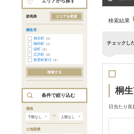
エリアから探す
群馬県
エリアを変更
検索結果
桐生市
相生町
（1）
チェックし
梅田町
（1）
堤町
（1）
広沢町
（2）
新里町新川
（1）
検索する
桐生
条件で絞り込む
日当たり良
価格
～
土地面積