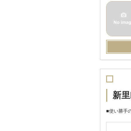
新里
■使い勝手