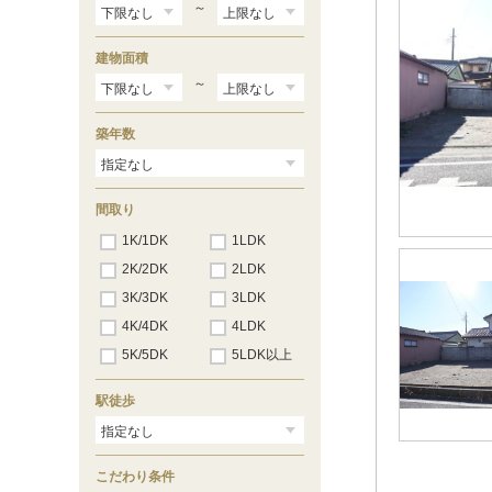
～
建物面積
～
築年数
間取り
1K/1DK
1LDK
2K/2DK
2LDK
3K/3DK
3LDK
4K/4DK
4LDK
5K/5DK
5LDK以上
駅徒歩
こだわり条件