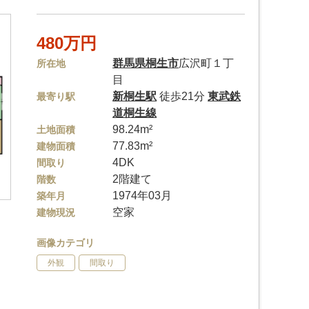
480万円
群馬県
桐生市
広沢町１丁
所在地
目
新桐生駅
徒歩21分
東武鉄
最寄り駅
道桐生線
98.24m²
土地面積
77.83m²
建物面積
4DK
間取り
2階建て
階数
1974年03月
築年月
空家
建物現況
画像カテゴリ
外観
間取り