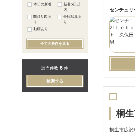
本日の新着
新着5日以
センチュリ
内
間取り図あ
外観写真あ
り
り
動画あり
全ての条件を見る
6
該当件数
件
検索する
桐生
桐生市広沢