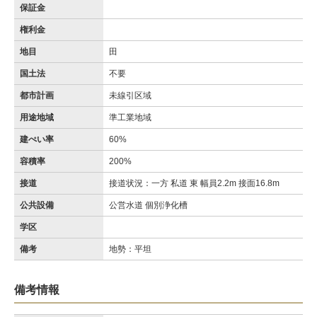
保証金
権利金
地目
田
国土法
不要
都市計画
未線引区域
用途地域
準工業地域
建ぺい率
60%
容積率
200%
接道
接道状況：一方 私道 東 幅員2.2m 接面16.8m
公共設備
公営水道 個別浄化槽
学区
備考
地勢：平坦
備考情報