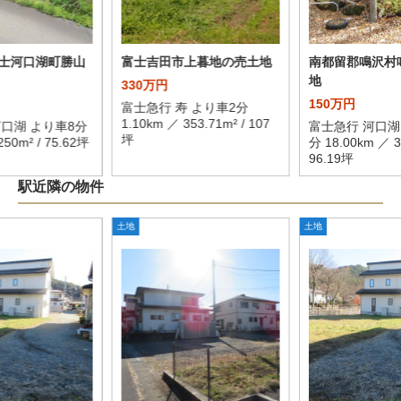
士河口湖町勝山
富士吉田市上暮地の売土地
南都留郡鳴沢村
地
330万円
150万円
富士急行 寿 より車2分
1.10km ／ 353.71m² / 107
河口湖 より車8分
富士急行 河口湖
坪
250m² / 75.62坪
分 18.00km ／ 3
96.19坪
駅近隣の物件
土地
土地