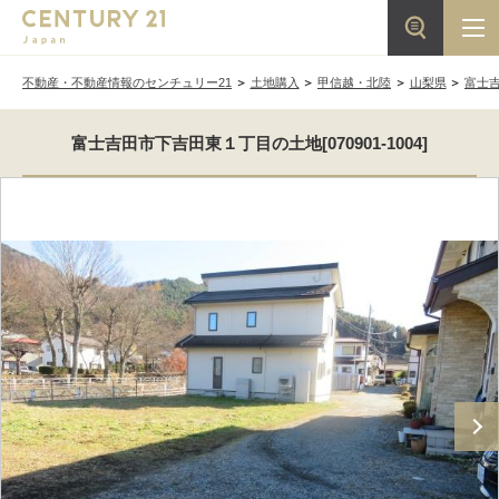
不動産・不動産情報のセンチュリー21
土地購入
甲信越・北陸
山梨県
富士
富士吉田市下吉田東１丁目の土地[070901-1004]