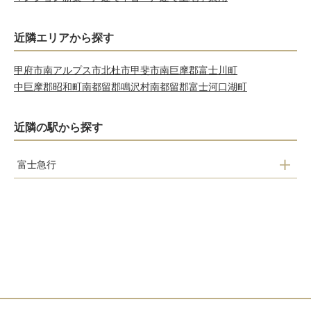
近隣エリアから探す
甲府市
南アルプス市
北杜市
甲斐市
南巨摩郡富士川町
中巨摩郡昭和町
南都留郡鳴沢村
南都留郡富士河口湖町
近隣の駅から探す
富士急行
寿駅
葭池温泉前駅
下吉田駅
月江寺駅