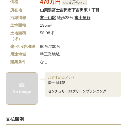
470万円
ローン
価格
シミュレーション
所在地
山梨県富士吉田市
下吉田東１丁目
沿線情報
富士山駅
徒歩28分
富士急行
土地面積
195m²
土地面積
58.98坪
（坪）
建ぺい/容積率
60％/200％
用途地域
準工業地域
建築条件
なし
おすすめコメント
富士山眺望
センチュリー21グリーンプランニング
支払額例