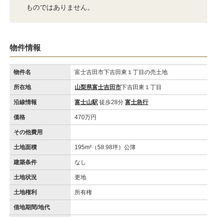
ものではありません。
物件情報
物件名
富士吉田市下吉田東１丁目の売土地
所在地
山梨県富士吉田市
下吉田東１丁目
沿線情報
富士山駅
徒歩28分
富士急行
価格
470万円
その他費用
土地面積
195m²（58.98坪）公簿
建築条件
なし
土地状況
更地
土地権利
所有権
借地期間/地代