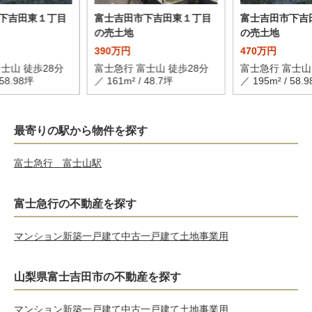
下吉田東１丁目
富士吉田市下吉田東１丁目
富士吉田市下吉
の売土地
の売土地
390万円
470万円
士山 徒歩28分
富士急行 富士山 徒歩28分
富士急行 富士山
 58.98坪
／ 161m² / 48.7坪
／ 195m² / 58.
最寄りの駅から物件を探す
富士急行 富士山駅
富士急行の不動産を探す
マンション
新築一戸建て
中古一戸建て
土地
事業用
山梨県富士吉田市の不動産を探す
マンション
新築一戸建て
中古一戸建て
土地
事業用