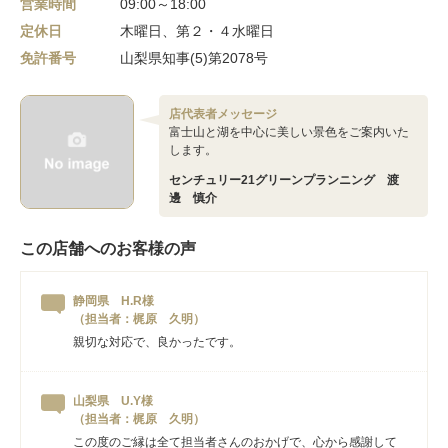
営業時間
09:00～18:00
定休日
木曜日、第２・４水曜日
免許番号
山梨県知事(5)第2078号
店代表者メッセージ
富士山と湖を中心に美しい景色をご案内いた
します。
センチュリー21グリーンプランニング 渡
邊 慎介
この店舗へのお客様の声
静岡県 H.R様
（担当者：梶原 久明）
親切な対応で、良かったです。
山梨県 U.Y様
（担当者：梶原 久明）
この度のご縁は全て担当者さんのおかげで、心から感謝して