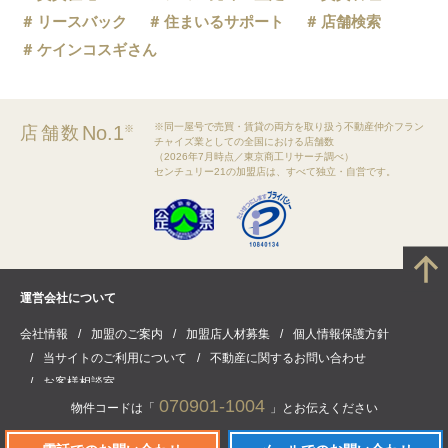
リースバック
住まいるサポート
店舗検索
ケインコスギさん
※同一屋号で売買・賃貸の両方を取り扱う不動産仲介フラン
No.1
店舗数
※
チャイズ業としての全国における店舗数
（2026年7月時点／東京商工リサーチ調べ）
センチュリー21の加盟店は、すべて独立・自営です。
運営会社について
会社情報
加盟のご案内
加盟店人材募集
個人情報保護方針
当サイトのご利用について
不動産に関するお問い合わせ
お客様相談室
070901-1004
物件コードは「
」とお伝えください