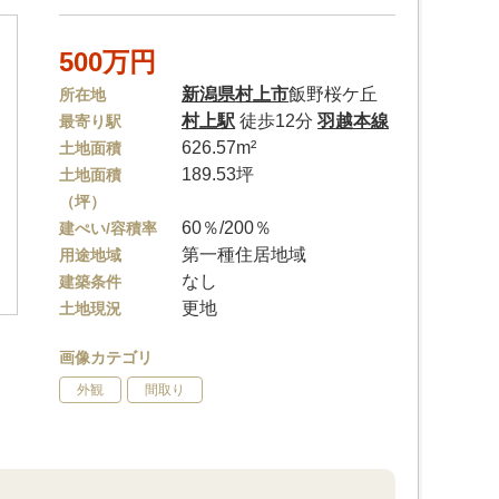
500万円
新潟県
村上市
飯野桜ケ丘
所在地
村上駅
徒歩12分
羽越本線
最寄り駅
626.57m²
土地面積
189.53坪
土地面積
（坪）
60％/200％
建ぺい/容積率
第一種住居地域
用途地域
なし
建築条件
更地
土地現況
画像カテゴリ
外観
間取り