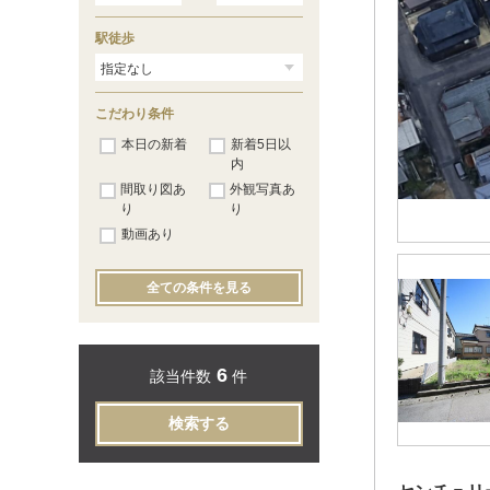
駅徒歩
こだわり条件
本日の新着
新着5日以
内
間取り図あ
外観写真あ
り
り
動画あり
全ての条件を見る
6
該当件数
件
検索する