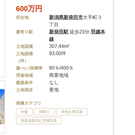
600万円
新潟県
新発田市
大手町３
所在地
丁目
新発田駅
徒歩23分
羽越本
最寄り駅
線
307.44m²
土地面積
93.00坪
土地面積
（坪）
80％/400％
建ぺい/容積率
商業地域
用途地域
なし
建築条件
更地
土地現況
画像カテゴリ
外観
間取り
現地土地写真
前面道路含む現地写真