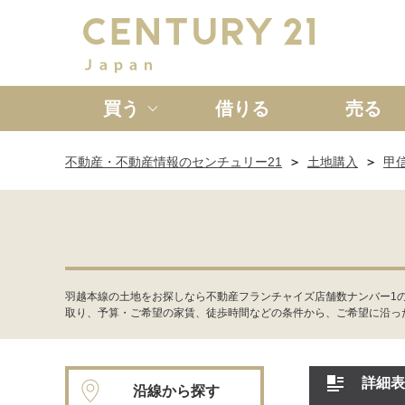
買う
借りる
売る
不動産・不動産情報のセンチュリー21
土地購入
甲
新築一戸建て
中古一戸
羽越本線の土地をお探しなら不動産フランチャイズ店舗数ナンバー1
取り、予算・ご希望の家賃、徒歩時間などの条件から、ご希望に沿っ
詳細表
沿線から探す