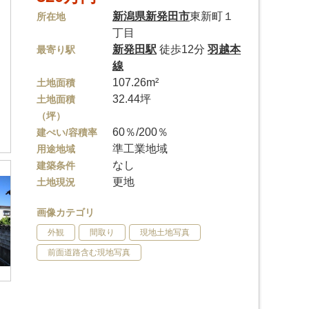
新潟県
新発田市
東新町１
所在地
丁目
新発田駅
徒歩12分
羽越本
最寄り駅
線
107.26m²
土地面積
32.44坪
土地面積
（坪）
60％/200％
建ぺい/容積率
準工業地域
用途地域
なし
建築条件
更地
土地現況
画像カテゴリ
外観
間取り
現地土地写真
前面道路含む現地写真