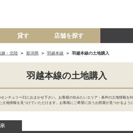
貸す
店舗を探す
信越・北陸
新潟県
羽越本線
羽越本線の土地購入
建て
マンション
土地
事業投資用
羽越本線の土地購入
のセンチュリー21におまかせ下さい。お客様の住みたいエリア・条件の土地情報を
た土地情報を見つけていただけます。お客様にご希望に沿うお部屋が見つかるよう
示