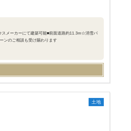
スメーカーにて建築可能■前面道路約11.3m☆消雪パ
ローンのご相談も受け賜わります
土地