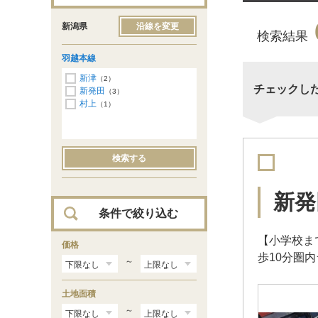
新潟県
沿線を変更
検索結果
羽越本線
新津
（2）
チェックし
新発田
（3）
村上
（1）
検索する
新発
条件で絞り込む
【小学校ま
価格
歩10分圏
～
土地面積
～