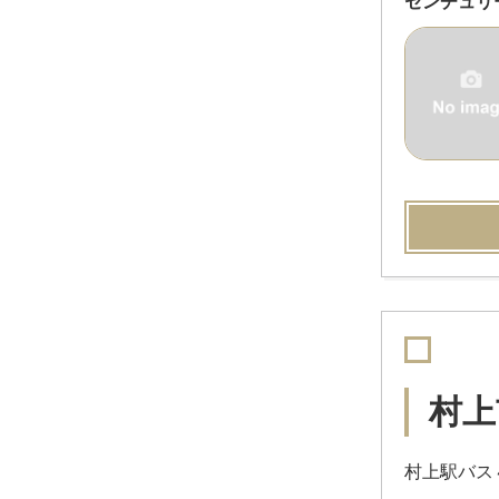
センチュリ
村上
村上駅バス