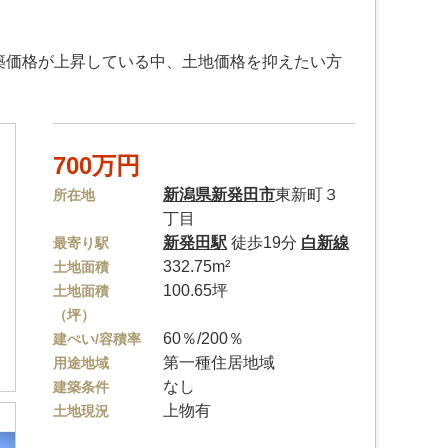
建築価格が上昇している中、土地価格を抑えたい方
700万円
新潟県
新発田市
東新町３
所在地
丁目
新発田駅
徒歩19分
白新線
最寄り駅
332.75m²
土地面積
100.65坪
土地面積
（坪）
60％/200％
建ぺい/容積率
第一種住居地域
用途地域
なし
建築条件
上物有
土地現況