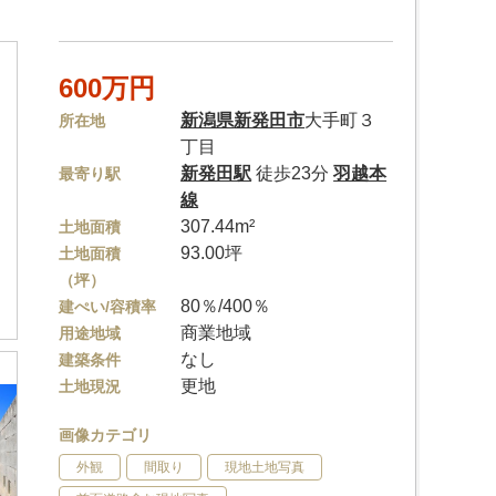
600万円
新潟県
新発田市
大手町３
所在地
丁目
新発田駅
徒歩23分
羽越本
最寄り駅
線
307.44m²
土地面積
93.00坪
土地面積
（坪）
80％/400％
建ぺい/容積率
商業地域
用途地域
なし
建築条件
更地
土地現況
画像カテゴリ
外観
間取り
現地土地写真