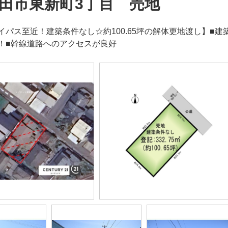
田市東新町3丁目 売地
イパス至近！建築条件なし☆約100.65坪の解体更地渡し】■
！■幹線道路へのアクセスが良好