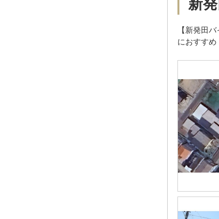
新発
【新発田バ
におすすめ