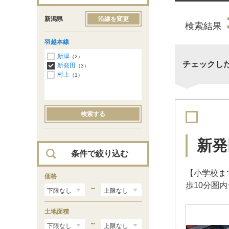
新潟県
沿線を変更
検索結果
羽越本線
新津
（2）
チェックし
新発田
（3）
村上
（1）
検索する
新発
条件で絞り込む
【小学校ま
価格
歩10分圏
～
土地面積
～