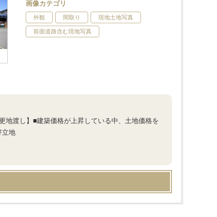
画像カテゴリ
外観
間取り
現地土地写真
前面道路含む現地写真
体更地渡し】■建築価格が上昇している中、土地価格を
好立地