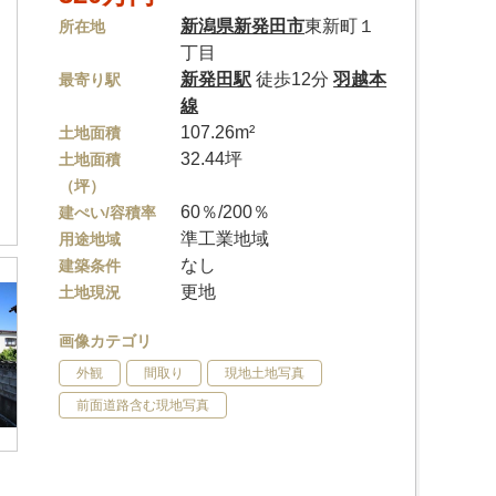
新潟県
新発田市
東新町１
所在地
丁目
新発田駅
徒歩12分
羽越本
最寄り駅
線
107.26m²
土地面積
32.44坪
土地面積
（坪）
60％/200％
建ぺい/容積率
準工業地域
用途地域
なし
建築条件
更地
土地現況
画像カテゴリ
外観
間取り
現地土地写真
前面道路含む現地写真