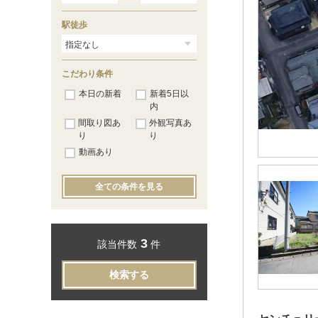
駅徒歩
こだわり条件
本日の新着
新着5日以
内
間取り図あ
外観写真あ
り
り
動画あり
全ての条件を見る
3
該当件数
件
検索する