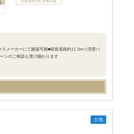
前面道路含む現地写真
スメーカーにて建築可能■前面道路約11.3m☆消雪パ
ローンのご相談も受け賜わります
土地