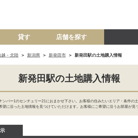
貸す
店舗を探す
信越・北陸
新潟県
新発田市
新発田駅の土地購入情報
建て
マンション
土地
事業投資用
新発田駅の土地購入情報
ナンバー1のセンチュリー21におまかせ下さい。お客様の住みたいエリア・条件の
希望に沿った土地情報を見つけていただけます。お客様にご希望に沿うお部屋が見
示