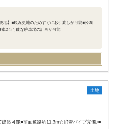
況更地】■現況更地のためすぐにお引渡しが可能■公園
駐車2台可能な駐車場の計画が可能
土地
築可能■前面道路約11.3m☆消雪パイプ完備♪■