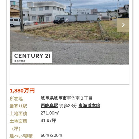
1,880万円
岐阜県
岐阜市
宇佐南３丁目
所在地
西岐阜駅
徒歩28分
東海道本線
最寄り駅
271.00m²
土地面積
81.97坪
土地面積
（坪）
60％/200％
建ぺい/容積