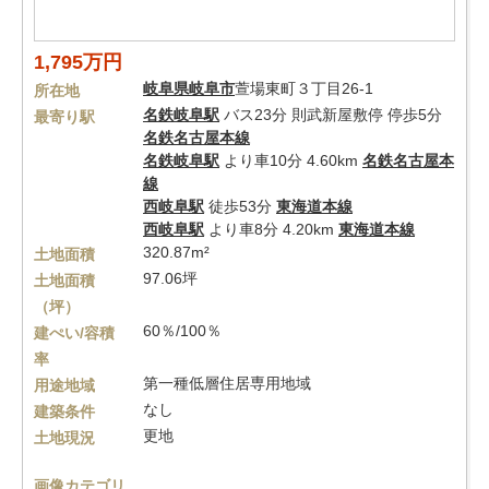
1,795万円
岐阜県
岐阜市
萱場東町３丁目26-1
所在地
名鉄岐阜駅
バス23分 則武新屋敷停 停歩5分
最寄り駅
名鉄名古屋本線
名鉄岐阜駅
より車10分 4.60km
名鉄名古屋本
線
西岐阜駅
徒歩53分
東海道本線
西岐阜駅
より車8分 4.20km
東海道本線
320.87m²
土地面積
97.06坪
土地面積
（坪）
60％/100％
建ぺい/容積
率
第一種低層住居専用地域
用途地域
なし
建築条件
更地
土地現況
画像カテゴリ