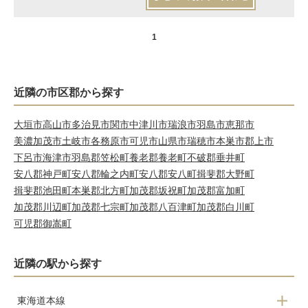
1
近隣の市区郡から探す
大垣市
高山市
多治見市
関市
中津川市
瑞浪市
羽島市
恵那市
美濃加茂市
土岐市
各務原市
可児市
山県市
瑞穂市
本巣市
郡上市
下呂市
海津市
羽島郡笠松町
養老郡養老町
不破郡垂井町
安八郡神戸町
安八郡輪之内町
安八郡安八町
揖斐郡大野町
揖斐郡池田町
本巣郡北方町
加茂郡坂祝町
加茂郡富加町
加茂郡川辺町
加茂郡七宗町
加茂郡八百津町
加茂郡白川町
可児郡御嵩町
近隣の駅から探す
東海道本線