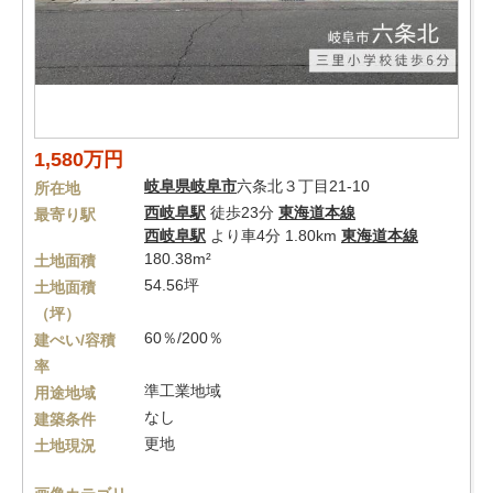
1,580万円
岐阜県
岐阜市
六条北３丁目21-10
所在地
西岐阜駅
徒歩23分
東海道本線
最寄り駅
西岐阜駅
より車4分 1.80km
東海道本線
180.38m²
土地面積
54.56坪
土地面積
（坪）
60％/200％
建ぺい/容積
率
準工業地域
用途地域
なし
建築条件
更地
土地現況