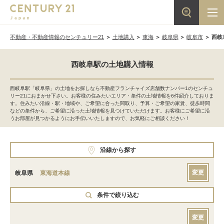
不動産・不動産情報のセンチュリー21
土地購入
東海
岐阜県
岐阜市
西岐
西岐阜駅の土地購入情報
西岐阜駅「岐阜県」の土地をお探しなら不動産フランチャイズ店舗数ナンバー1のセンチュ
リー21におまかせ下さい。お客様の住みたいエリア・条件の土地情報を6件紹介しておりま
す。住みたい沿線・駅・地域や、ご希望に合った間取り、予算・ご希望の家賃、徒歩時間
などの条件から、ご希望に沿った土地情報を見つけていただけます。お客様にご希望に沿
うお部屋が見つかるようにお手伝いいたしますので、お気軽にご相談ください！
沿線から探す
変更
岐阜県
東海道本線
条件で絞り込む
変更