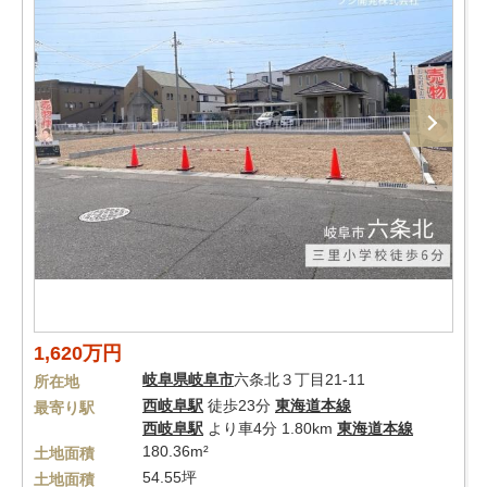
1,620万円
岐阜県
岐阜市
六条北３丁目21-11
所在地
西岐阜駅
徒歩23分
東海道本線
最寄り駅
西岐阜駅
より車4分 1.80km
東海道本線
180.36m²
土地面積
54.55坪
土地面積