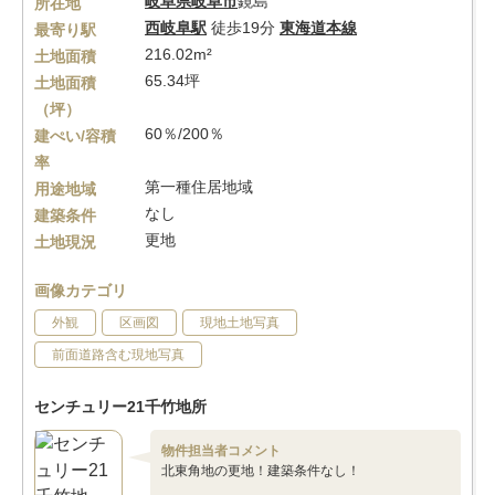
岐阜県
岐阜市
鏡島
所在地
西岐阜駅
徒歩19分
東海道本線
最寄り駅
216.02m²
土地面積
65.34坪
土地面積
（坪）
60％/200％
建ぺい/容積
率
第一種住居地域
用途地域
なし
建築条件
更地
土地現況
画像カテゴリ
外観
区画図
現地土地写真
前面道路含む現地写真
センチュリー21千竹地所
物件担当者コメント
北東角地の更地！建築条件なし！