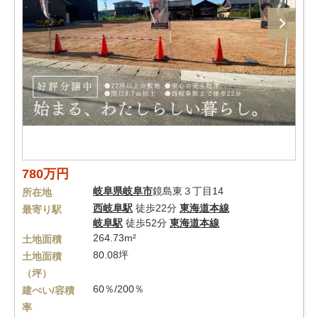
780万円
岐阜県
岐阜市
鏡島東３丁目14
所在地
西岐阜駅
徒歩22分
東海道本線
最寄り駅
岐阜駅
徒歩52分
東海道本線
264.73m²
土地面積
80.08坪
土地面積
（坪）
60％/200％
建ぺい/容積
率