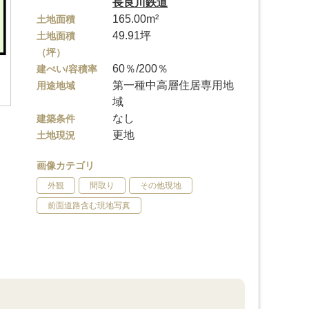
長良川鉄道
165.00m²
土地面積
49.91坪
土地面積
（坪）
60％/200％
建ぺい/容積率
第一種中高層住居専用地
用途地域
域
なし
建築条件
更地
土地現況
画像カテゴリ
外観
間取り
その他現地
前面道路含む現地写真