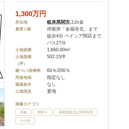
1,300万円
岐阜県
関市
上白金
所在地
停留所「金福寺北」まで
最寄り駅
徒歩4分 ベイシア関店まで
バス27分
1,660.00m²
土地面積
502.15坪
土地面積
（坪）
60％/200％
建ぺい/容積率
指定なし
用途地域
なし
建築条件
更地
土地現況
画像カテゴリ
外観
間取り
前面道路含む現地写真
その他