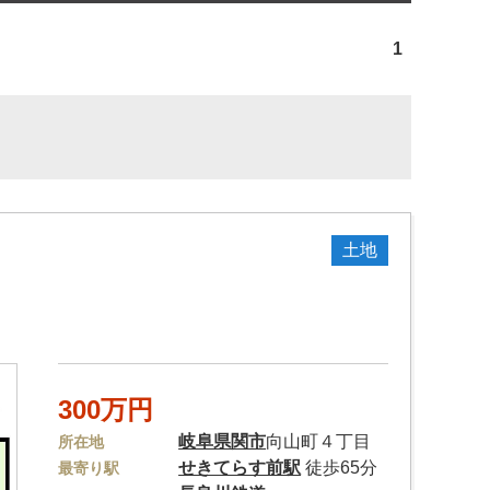
1
土地
300万円
岐阜県
関市
向山町４丁目
所在地
せきてらす前駅
徒歩65分
最寄り駅