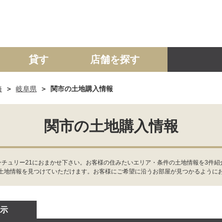
貸す
店舗を探す
海
岐阜県
関市の土地購入情報
建て
マンション
土地
事業投資用
関市の土地購入情報
ンチュリー21におまかせ下さい。お客様の住みたいエリア・条件の土地情報を3件
土地情報を見つけていただけます。お客様にご希望に沿うお部屋が見つかるように
示