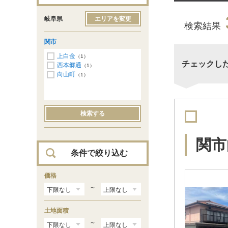
岐阜県
エリアを変更
検索結果
関市
上白金
（1）
チェックし
西本郷通
（1）
向山町
（1）
検索する
関市
条件で絞り込む
価格
～
土地面積
～