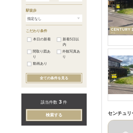
駅徒歩
こだわり条件
本日の新着
新着5日以
内
間取り図あ
外観写真あ
り
り
動画あり
全ての条件を見る
3
該当件数
件
センチュリ
検索する