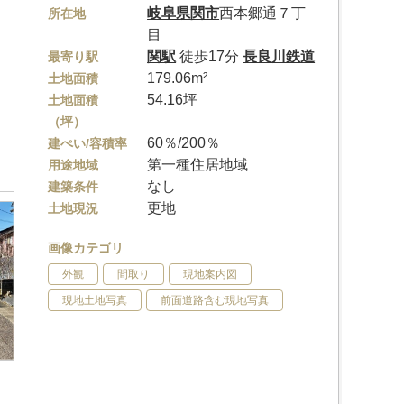
岐阜県
関市
西本郷通７丁
所在地
目
関駅
徒歩17分
長良川鉄道
最寄り駅
179.06m²
土地面積
54.16坪
土地面積
（坪）
60％/200％
建ぺい/容積率
第一種住居地域
用途地域
なし
建築条件
更地
土地現況
画像カテゴリ
外観
間取り
現地案内図
現地土地写真
前面道路含む現地写真