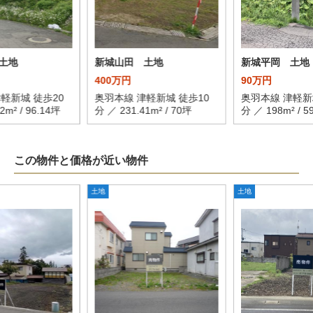
土地
新城山田 土地
新城平岡 土地
400万円
90万円
軽新城 徒歩20
奥羽本線 津軽新城 徒歩10
奥羽本線 津軽新
2m² / 96.14坪
分 ／ 231.41m² / 70坪
分 ／ 198m² / 5
この物件と価格が近い物件
土地
土地