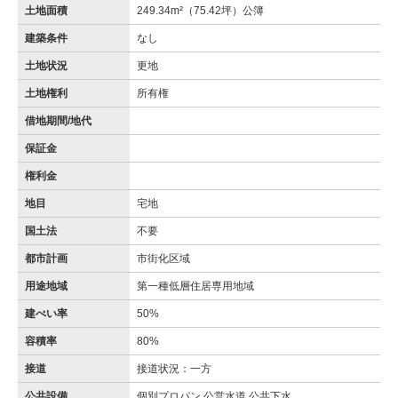
土地面積
249.34m²（75.42坪）公簿
建築条件
なし
土地状況
更地
土地権利
所有権
借地期間/地代
保証金
権利金
地目
宅地
国土法
不要
都市計画
市街化区域
用途地域
第一種低層住居専用地域
建ぺい率
50%
容積率
80%
接道
接道状況：一方
公共設備
個別プロパン 公営水道 公共下水