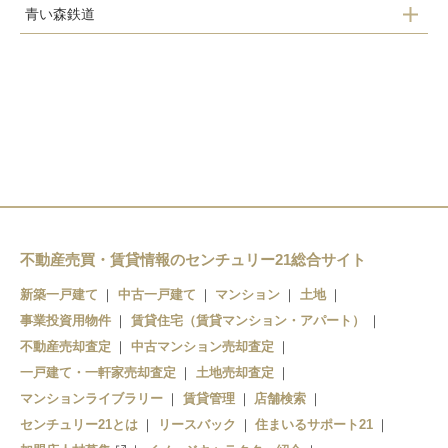
青い森鉄道
青森駅
大釈迦駅
浅虫温泉駅
油川駅
鶴ケ坂駅
野内駅
津軽宮田駅
津軽新城駅
矢田前駅
奥内駅
新青森駅
小柳駅
左堰駅
青森駅
東青森駅
後潟駅
不動産売買・賃貸情報のセンチュリー21総合サイト
筒井駅
中沢駅
新築一戸建て
中古一戸建て
マンション
土地
青森駅
事業投資用物件
賃貸住宅（賃貸マンション・アパート）
不動産売却査定
中古マンション売却査定
一戸建て・一軒家売却査定
土地売却査定
マンションライブラリー
賃貸管理
店舗検索
センチュリー21とは
リースバック
住まいるサポート21