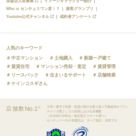
加盟店人材募集
イメージキャラクター紹介
Who is センチュリワン君！？
接客グランプリ
Youtube公式チャンネル
成約者アンケート
人気のキーワード
中古マンション
土地購入
新築一戸建て
賃貸住宅
マンション売却・査定
賃貸管理
リースバック
住まいるサポート
店舗検索
ケインコスギさん
※同一屋号で売買・賃貸の両方を取り扱う不動産仲介フラン
No.1
店舗数
※
チャイズ業としての全国における店舗数
（2026年7月時点／東京商工リサーチ調べ）
センチュリー21の加盟店は、すべて独立・自営です。