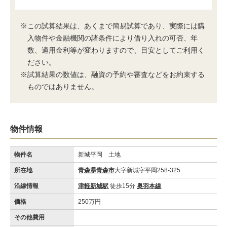
※この試算結果は、あくまで簡易試算であり、実際には購
入物件や金融機関の諸条件により借り入れの可否、年
数、適用金利等が変わりますので、目安としてご利用く
ださい。
※試算結果の数値は、融資の予約や審査などをお約束する
ものではありません。
物件情報
物件名
新城平岡 土地
所在地
青森県青森市
大字新城字平岡258-325
沿線情報
津軽新城駅
徒歩15分
奥羽本線
価格
250万円
その他費用