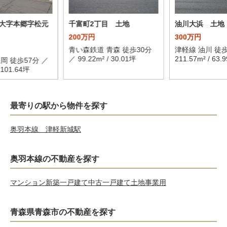
大字本郷字松元
千富町2丁目 土地
油川大浜 土地
200万円
300万円
青い森鉄道 青森 徒歩30分
津軽線 油川 徒歩
／ 99.22m² / 30.01坪
211.57m² / 63.
岡 徒歩57分 ／
/ 101.64坪
最寄りの駅から物件を探す
奥羽本線 津軽新城駅
奥羽本線の不動産を探す
マンション
新築一戸建て
中古一戸建て
土地
事業用
青森県青森市の不動産を探す