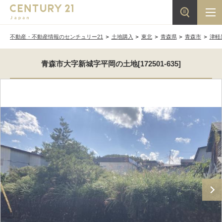
不動産・不動産情報のセンチュリー21
土地購入
東北
青森県
青森市
津軽
青森市大字新城字平岡の土地[172501-635]