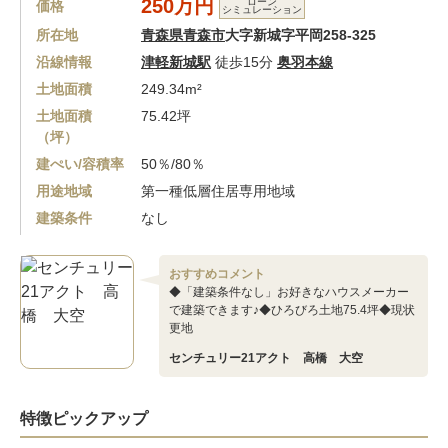
250万円
ローン
価格
シミュレーション
所在地
青森県青森市
大字新城字平岡258-325
沿線情報
津軽新城駅
徒歩15分
奥羽本線
土地面積
249.34m²
土地面積
75.42坪
（坪）
建ぺい/容積率
50％/80％
用途地域
第一種低層住居専用地域
建築条件
なし
おすすめコメント
◆「建築条件なし」お好きなハウスメーカー
で建築できます♪◆ひろびろ土地75.4坪◆現状
更地
センチュリー21アクト 高橋 大空
特徴ピックアップ