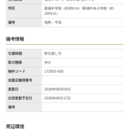
学区
新城中学校（約360 m）/新城中央小学校（約
1054 m）
備考
地勢：平坦
備考情報
引渡時期
即引渡し可
取引態様
仲介
物件コード
172501-635
加盟店整理番号
更新日
2026年08月03日
次回更新予定日
2026年08月17日
備考
周辺環境