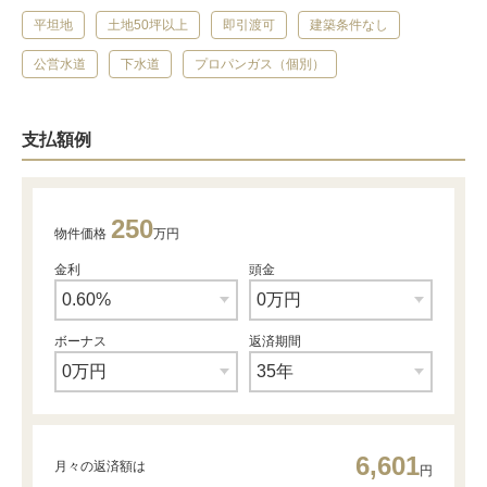
平坦地
土地50坪以上
即引渡可
建築条件なし
公営水道
下水道
プロパンガス（個別）
支払額例
250
物件価格
万円
金利
頭金
ボーナス
返済期間
6,601
月々の返済額は
円