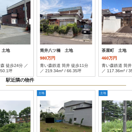
 土地
筒井八ツ橋 土地
茶屋町 土地
980万円
460万円
森 徒歩24分 ／
青い森鉄道 筒井 徒歩11分
青い森鉄道 筒井
 50.1坪
／ 219.34m² / 66.35坪
／ 117.36m² / 3
駅近隣の物件
土地
土地