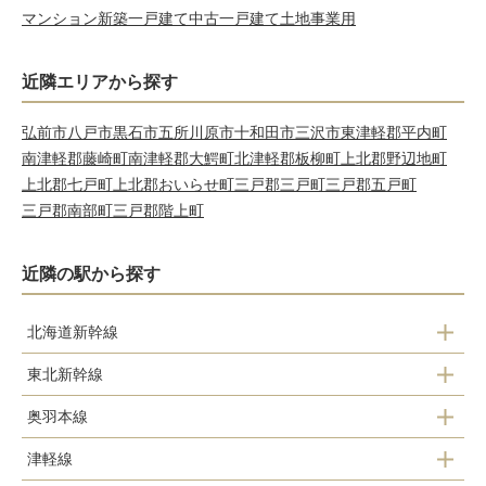
マンション
新築一戸建て
中古一戸建て
土地
事業用
近隣エリアから探す
弘前市
八戸市
黒石市
五所川原市
十和田市
三沢市
東津軽郡平内町
南津軽郡藤崎町
南津軽郡大鰐町
北津軽郡板柳町
上北郡野辺地町
上北郡七戸町
上北郡おいらせ町
三戸郡三戸町
三戸郡五戸町
三戸郡南部町
三戸郡階上町
近隣の駅から探す
北海道新幹線
東北新幹線
新青森駅
奥羽本線
新青森駅
津軽線
浪岡駅