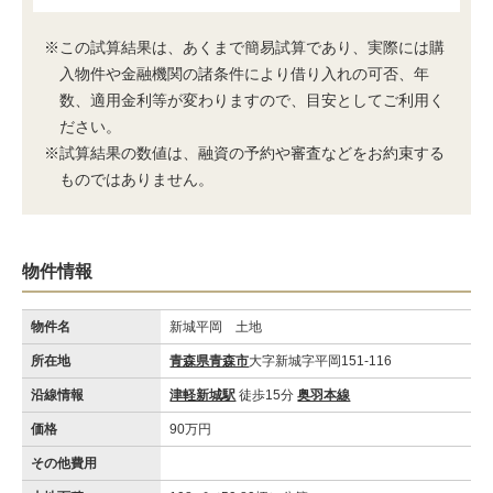
※この試算結果は、あくまで簡易試算であり、実際には購
入物件や金融機関の諸条件により借り入れの可否、年
数、適用金利等が変わりますので、目安としてご利用く
ださい。
※試算結果の数値は、融資の予約や審査などをお約束する
ものではありません。
物件情報
物件名
新城平岡 土地
所在地
青森県青森市
大字新城字平岡151-116
沿線情報
津軽新城駅
徒歩15分
奥羽本線
価格
90万円
その他費用