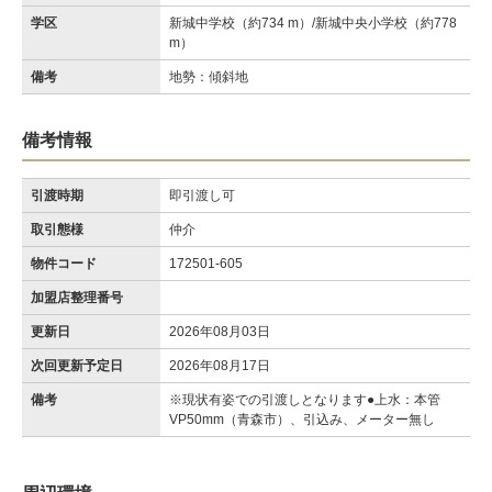
学区
新城中学校（約734 m）/新城中央小学校（約778
m）
備考
地勢：傾斜地
備考情報
引渡時期
即引渡し可
取引態様
仲介
物件コード
172501-605
加盟店整理番号
更新日
2026年08月03日
次回更新予定日
2026年08月17日
備考
※現状有姿での引渡しとなります●上水：本管
VP50mm（青森市）、引込み、メーター無し