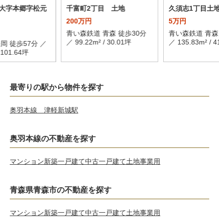
大字本郷字松元
千富町2丁目 土地
久須志1丁目土
200万円
5万円
青い森鉄道 青森 徒歩30分
青い森鉄道 青森
／ 99.22m² / 30.01坪
／ 135.83m² / 4
岡 徒歩57分 ／
/ 101.64坪
最寄りの駅から物件を探す
奥羽本線 津軽新城駅
奥羽本線の不動産を探す
マンション
新築一戸建て
中古一戸建て
土地
事業用
青森県青森市の不動産を探す
マンション
新築一戸建て
中古一戸建て
土地
事業用