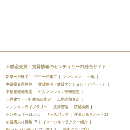
浅虫温泉駅
油川駅
鶴ケ坂駅
野内駅
津軽宮田駅
津軽新城駅
矢田前駅
奥内駅
新青森駅
小柳駅
左堰駅
青森駅
東青森駅
後潟駅
不動産売買・賃貸情報のセンチュリー21総合サイト
筒井駅
中沢駅
新築一戸建て
中古一戸建て
マンション
土地
青森駅
事業投資用物件
賃貸住宅（賃貸マンション・アパート）
不動産売却査定
中古マンション売却査定
一戸建て・一軒家売却査定
土地売却査定
マンションライブラリー
賃貸管理
店舗検索
センチュリー21とは
リースバック
住まいるサポート21
加盟店人材募集
イメージキャラクター紹介
Who is センチュリワン君！？
接客グランプリ