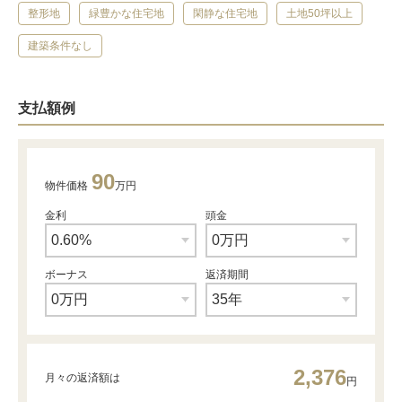
整形地
緑豊かな住宅地
閑静な住宅地
土地50坪以上
建築条件なし
支払額例
90
物件価格
万円
金利
頭金
ボーナス
返済期間
2,376
月々の返済額は
円