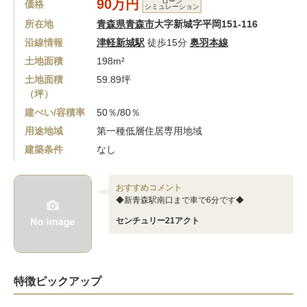
90万円
ローン
価格
シミュレーション
所在地
青森県青森市
大字新城字平岡151-116
沿線情報
津軽新城駅
徒歩15分
奥羽本線
土地面積
198m²
土地面積
59.89坪
（坪）
建ぺい/容積率
50％/80％
用途地域
第一種低層住居専用地域
建築条件
なし
おすすめコメント
◆新青森駅南口まで車で6分です◆
センチュリー21アクト
特徴ピックアップ