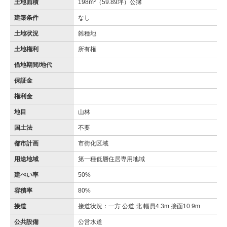
土地面積
198m²（59.89坪）公簿
建築条件
なし
土地状況
雑種地
土地権利
所有権
借地期間/地代
保証金
権利金
地目
山林
国土法
不要
都市計画
市街化区域
用途地域
第一種低層住居専用地域
建ぺい率
50%
容積率
80%
接道
接道状況：一方 公道 北 幅員4.3m 接面10.9m
公共設備
公営水道