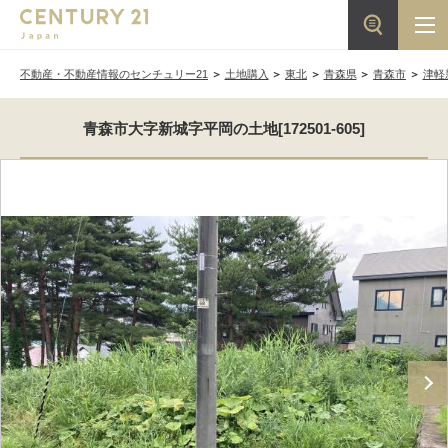
不動産・不動産情報のセンチュリー21
土地購入
東北
青森県
青森市
津軽
青森市大字新城字平岡の土地[172501-605]