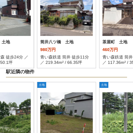
 土地
筒井八ツ橋 土地
茶屋町 土地
980万円
460万円
森 徒歩24分 ／
青い森鉄道 筒井 徒歩11分
青い森鉄道 筒井
 50.1坪
／ 219.34m² / 66.35坪
／ 117.36m² / 3
駅近隣の物件
土地
土地