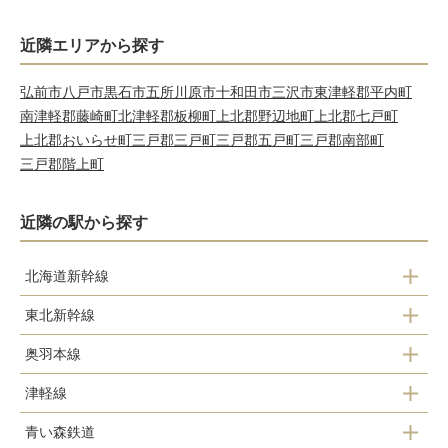
近隣エリアから探す
弘前市
八戸市
黒石市
五所川原市
十和田市
三沢市
東津軽郡平内町
南津軽郡藤崎町
北津軽郡板柳町
上北郡野辺地町
上北郡七戸町
上北郡おいらせ町
三戸郡三戸町
三戸郡五戸町
三戸郡南部町
三戸郡階上町
近隣の駅から探す
北海道新幹線
東北新幹線
新青森駅
奥羽本線
新青森駅
津軽線
浪岡駅
青い森鉄道
青森駅
大釈迦駅