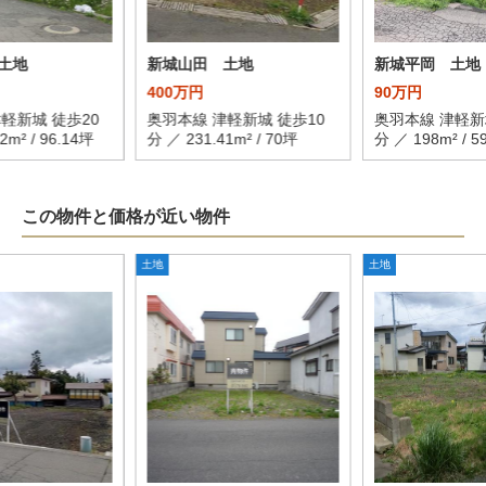
土地
新城山田 土地
新城平岡 土地
400万円
90万円
軽新城 徒歩20
奥羽本線 津軽新城 徒歩10
奥羽本線 津軽新
2m² / 96.14坪
分 ／ 231.41m² / 70坪
分 ／ 198m² / 5
この物件と価格が近い物件
土地
土地