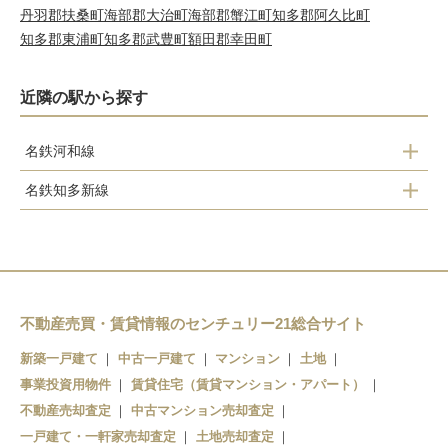
丹羽郡扶桑町
海部郡大治町
海部郡蟹江町
知多郡阿久比町
知多郡東浦町
知多郡武豊町
額田郡幸田町
近隣の駅から探す
名鉄河和線
名鉄知多新線
河和口駅
上野間駅
河和駅
美浜緑苑駅
知多奥田駅
不動産売買・賃貸情報のセンチュリー21総合サイト
新築一戸建て
中古一戸建て
マンション
土地
野間駅
事業投資用物件
賃貸住宅（賃貸マンション・アパート）
不動産売却査定
中古マンション売却査定
一戸建て・一軒家売却査定
土地売却査定