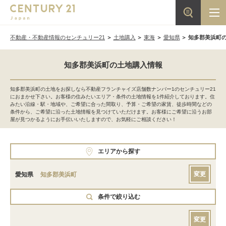
不動産・不動産情報のセンチュリー21
土地購入
東海
愛知県
知多郡美浜町
知多郡美浜町の土地購入情報
知多郡美浜町の土地をお探しなら不動産フランチャイズ店舗数ナンバー1のセンチュリー21
におまかせ下さい。お客様の住みたいエリア・条件の土地情報を1件紹介しております。住
みたい沿線・駅・地域や、ご希望に合った間取り、予算・ご希望の家賃、徒歩時間などの
条件から、ご希望に沿った土地情報を見つけていただけます。お客様にご希望に沿うお部
屋が見つかるようにお手伝いいたしますので、お気軽にご相談ください！
エリアから探す
変更
愛知県
知多郡美浜町
条件で絞り込む
変更