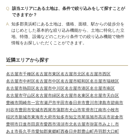
Q.
該当エリアにある土地は、条件で絞り込みをして探すことが
できますか？
A.
知多郡美浜町にある土地は、価格、面積、駅からの徒歩分を
はじめとした基本的な絞り込み機能から、土地に特化した立
地、特徴、設備などのこだわり条件での絞り込み機能で物件
情報をお探しいただくことができます。
近隣エリアから探す
名古屋市千種区
名古屋市東区
名古屋市北区
名古屋市西区
名古屋市中村区
名古屋市中区
名古屋市昭和区
名古屋市瑞穂区
名古屋市熱田区
名古屋市中川区
名古屋市港区
名古屋市南区
名古屋市守山区
名古屋市緑区
名古屋市名東区
名古屋市天白区
豊橋市
岡崎市
一宮市
瀬戸市
半田市
春日井市
豊川市
津島市
碧南市
刈谷市
豊田市
安城市
西尾市
蒲郡市
犬山市
常滑市
江南市
小牧市
稲沢市
新城市
東海市
大府市
知多市
知立市
尾張旭市
高浜市
岩倉市
豊明市
日進市
田原市
愛西市
清須市
北名古屋市
弥富市
みよし市
あま市
長久手市
愛知郡東郷町
西春日井郡豊山町
丹羽郡大口町