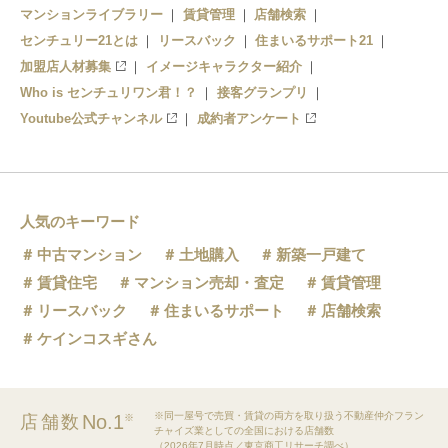
マンションライブラリー
賃貸管理
店舗検索
センチュリー21とは
リースバック
住まいるサポート21
加盟店人材募集
イメージキャラクター紹介
Who is センチュリワン君！？
接客グランプリ
Youtube公式チャンネル
成約者アンケート
人気のキーワード
中古マンション
土地購入
新築一戸建て
賃貸住宅
マンション売却・査定
賃貸管理
リースバック
住まいるサポート
店舗検索
ケインコスギさん
※同一屋号で売買・賃貸の両方を取り扱う不動産仲介フラン
No.1
店舗数
※
チャイズ業としての全国における店舗数
（2026年7月時点／東京商工リサーチ調べ）