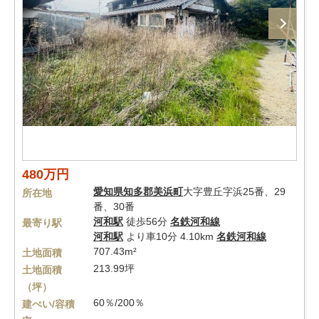
480万円
愛知県
知多郡美浜町
大字豊丘字浜25番、29
所在地
番、30番
河和駅
徒歩56分
名鉄河和線
最寄り駅
河和駅
より車10分 4.10km
名鉄河和線
707.43m²
土地面積
213.99坪
土地面積
（坪）
60％/200％
建ぺい/容積