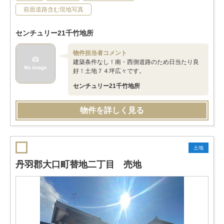
前面道路含む現地写真
センチュリー21千竹地所
物件担当者コメント
建築条件なし！南・西側道路のため日当たり良
好！土地７４坪広々です。
センチュリー21千竹地所
物件を詳しく見る
土地
丹羽郡大口町替地二丁目 売地