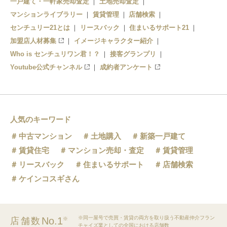
一戸建て・一軒家売却査定
土地売却査定
マンションライブラリー
賃貸管理
店舗検索
センチュリー21とは
リースバック
住まいるサポート21
加盟店人材募集
イメージキャラクター紹介
Who is センチュリワン君！？
接客グランプリ
Youtube公式チャンネル
成約者アンケート
人気のキーワード
中古マンション
土地購入
新築一戸建て
賃貸住宅
マンション売却・査定
賃貸管理
リースバック
住まいるサポート
店舗検索
ケインコスギさん
※同一屋号で売買・賃貸の両方を取り扱う不動産仲介フラン
No.1
店舗数
※
チャイズ業としての全国における店舗数