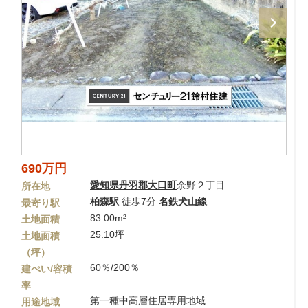
690万円
愛知県
丹羽郡大口町
余野２丁目
所在地
柏森駅
徒歩7分
名鉄犬山線
最寄り駅
83.00m²
土地面積
25.10坪
土地面積
（坪）
60％/200％
建ぺい/容積
率
第一種中高層住居専用地域
用途地域