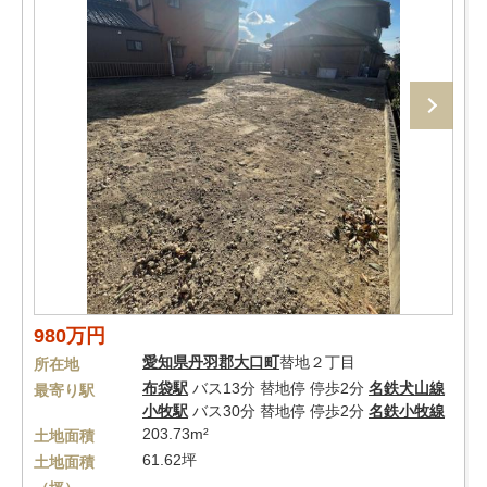
980万円
愛知県
丹羽郡大口町
替地２丁目
所在地
布袋駅
バス13分 替地停 停歩2分
名鉄犬山線
最寄り駅
小牧駅
バス30分 替地停 停歩2分
名鉄小牧線
203.73m²
土地面積
61.62坪
土地面積