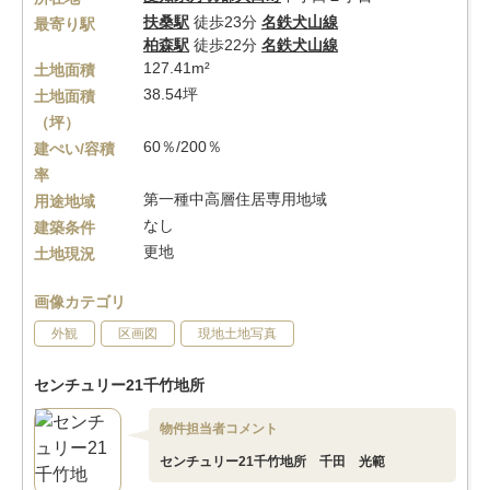
扶桑駅
徒歩23分
名鉄犬山線
最寄り駅
柏森駅
徒歩22分
名鉄犬山線
127.41m²
土地面積
38.54坪
土地面積
（坪）
60％/200％
建ぺい/容積
率
第一種中高層住居専用地域
用途地域
なし
建築条件
更地
土地現況
画像カテゴリ
外観
区画図
現地土地写真
センチュリー21千竹地所
物件担当者コメント
センチュリー21千竹地所 千田 光範