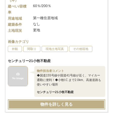
（坪）
60％/200％
建ぺい/容積
率
第一種住居地域
用途地域
なし
建築条件
更地
土地現況
画像カテゴリ
外観
間取り
現地土地写真
その他現地
センチュリー21小牧不動産
物件担当者コメント
◆国道155号線や国道41号線が近く、マイカー
通勤に便利！◆小牧I.C.まで2.0km、高速道路も
使いやすい場所
センチュリー21小牧不動産
物件を詳しく見る