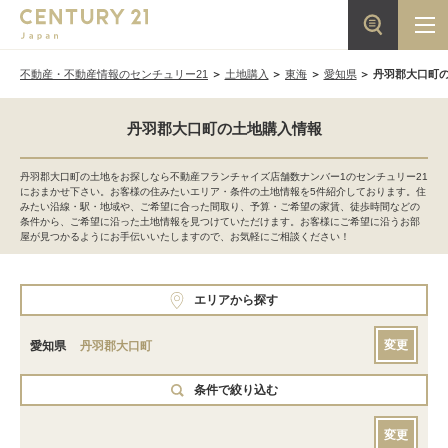
不動産・不動産情報のセンチュリー21
土地購入
東海
愛知県
丹羽郡大口町
丹羽郡大口町の土地購入情報
丹羽郡大口町の土地をお探しなら不動産フランチャイズ店舗数ナンバー1のセンチュリー21
におまかせ下さい。お客様の住みたいエリア・条件の土地情報を5件紹介しております。住
みたい沿線・駅・地域や、ご希望に合った間取り、予算・ご希望の家賃、徒歩時間などの
条件から、ご希望に沿った土地情報を見つけていただけます。お客様にご希望に沿うお部
屋が見つかるようにお手伝いいたしますので、お気軽にご相談ください！
エリアから探す
変更
愛知県
丹羽郡大口町
条件で絞り込む
変更