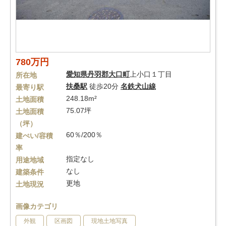
780万円
愛知県
丹羽郡大口町
上小口１丁目
所在地
扶桑駅
徒歩20分
名鉄犬山線
最寄り駅
248.18m²
土地面積
75.07坪
土地面積
（坪）
60％/200％
建ぺい/容積
率
指定なし
用途地域
なし
建築条件
更地
土地現況
画像カテゴリ
外観
区画図
現地土地写真