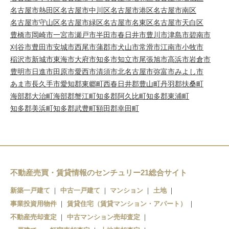
名古屋市熱田区
名古屋市中川区
名古屋市港区
名古屋市南区
名古屋市守山区
名古屋市緑区
名古屋市名東区
名古屋市天白区
豊橋市
岡崎市
一宮市
瀬戸市
半田市
春日井市
豊川市
津島市
碧南市
刈谷市
豊田市
安城市
西尾市
蒲郡市
犬山市
常滑市
江南市
小牧市
稲沢市
新城市
東海市
大府市
知多市
知立市
尾張旭市
高浜市
岩倉市
豊明市
日進市
田原市
愛西市
清須市
北名古屋市
弥富市
みよし市
あま市
長久手市
愛知郡東郷町
西春日井郡豊山町
丹羽郡扶桑町
海部郡大治町
海部郡蟹江町
知多郡阿久比町
知多郡東浦町
知多郡美浜町
知多郡武豊町
額田郡幸田町
不動産売買・賃貸情報のセンチュリー21総合サイト
新築一戸建て
中古一戸建て
マンション
土地
事業投資用物件
賃貸住宅（賃貸マンション・アパート）
不動産売却査定
中古マンション売却査定