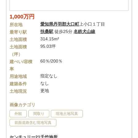
1,000万円
愛知県
丹羽郡大口町
上小口１丁目
所在地
扶桑駅
徒歩25分
名鉄犬山線
最寄り駅
314.15m²
土地面積
95.03坪
土地面積
（坪）
60％/200％
建ぺい/容積
率
指定なし
用途地域
なし
建築条件
更地
土地現況
画像カテゴリ
外観
間取り
現地土地写真
前面道路含む現地写真
センチュリー21千竹地所