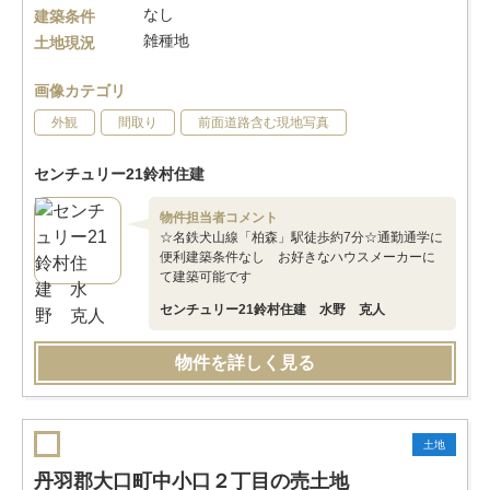
なし
建築条件
雑種地
土地現況
画像カテゴリ
外観
間取り
前面道路含む現地写真
センチュリー21鈴村住建
物件担当者コメント
☆名鉄犬山線「柏森」駅徒歩約7分☆通勤通学に
便利建築条件なし お好きなハウスメーカーに
て建築可能です
センチュリー21鈴村住建 水野 克人
物件を詳しく見る
土地
丹羽郡大口町中小口２丁目の売土地