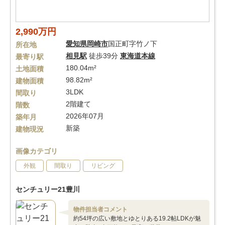
2,990万円
愛知県
岡崎市
国正町字竹ノ下
所在地
相見駅
徒歩39分
東海道本線
最寄り駅
180.04m²
土地面積
98.82m²
建物面積
3LDK
間取り
2階建て
階数
2026年07月
築年月
新築
建物現況
画像カテゴリ
外観
間取り
リビング
センチュリー21豊川
物件担当者コメント
約54坪の広い敷地とゆとりある19.2帖LDKが魅