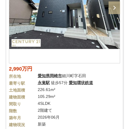
2,990万円
愛知県
岡崎市
細川町字石田
所在地
永覚駅
徒歩57分
愛知環状鉄道
最寄り駅
226.61m²
土地面積
105.29m²
建物面積
4SLDK
間取り
2階建て
階数
2026年06月
築年月
新築
建物現況