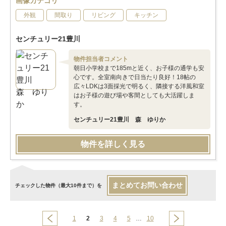
画像カテゴリ
外観
間取り
リビング
キッチン
センチュリー21豊川
物件担当者コメント
朝日小学校まで185mと近く、お子様の通学も安
心です。全室南向きで日当たり良好！18帖の
広々LDKは3面採光で明るく、隣接する洋風和室
はお子様の遊び場や客間としても大活躍しま
す。
センチュリー21豊川 森 ゆりか
物件を詳しく見る
まとめてお問い合わせ
チェックした物件（最大10件まで）を
1
2
3
4
5
…
10