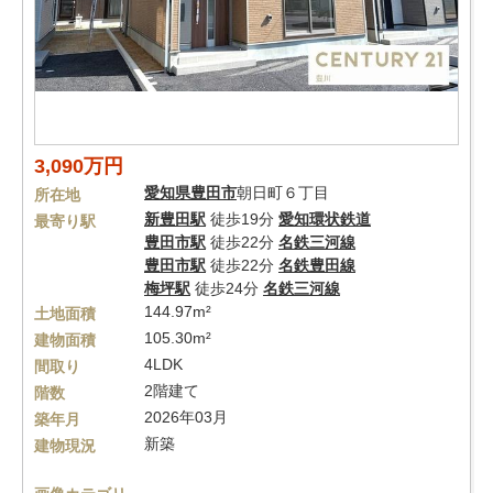
3,090万円
愛知県
豊田市
朝日町６丁目
所在地
新豊田駅
徒歩19分
愛知環状鉄道
最寄り駅
豊田市駅
徒歩22分
名鉄三河線
豊田市駅
徒歩22分
名鉄豊田線
梅坪駅
徒歩24分
名鉄三河線
144.97m²
土地面積
105.30m²
建物面積
4LDK
間取り
2階建て
階数
2026年03月
築年月
新築
建物現況