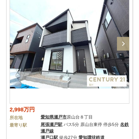
2,998万円
愛知県
瀬戸市
原山台８丁目
所在地
尾張瀬戸駅
バス5分 原山台東停 停歩5分
名鉄
最寄り駅
瀬戸線
瀬戸口駅
徒歩27分
愛知環状鉄道