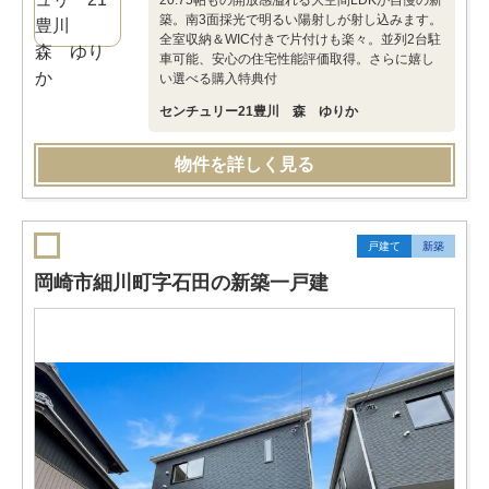
20.75帖もの開放感溢れる大空間LDKが自慢の新
築。南3面採光で明るい陽射しが射し込みます。
全室収納＆WIC付きで片付けも楽々。並列2台駐
車可能、安心の住宅性能評価取得。さらに嬉し
い選べる購入特典付
センチュリー21豊川 森 ゆりか
物件を詳しく見る
戸建て
新築
岡崎市細川町字石田の新築一戸建