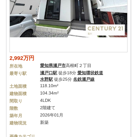
2,992万円
愛知県
瀬戸市
高根町２丁目
所在地
瀬戸口駅
徒歩18分
愛知環状鉄道
最寄り駅
水野駅
徒歩25分
名鉄瀬戸線
118.10m²
土地面積
104.34m²
建物面積
4LDK
間取り
2階建て
階数
2026年01月
築年月
新築
建物現況
画像カテゴリ