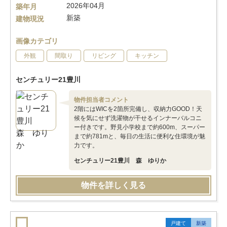
2026年04月
築年月
新築
建物現況
画像カテゴリ
外観
間取り
リビング
キッチン
センチュリー21豊川
物件担当者コメント
2階にはWICを2箇所完備し、収納力GOOD！天
候を気にせず洗濯物が干せるインナーバルコニ
ー付きです。野見小学校まで約600m、スーパー
まで約781mと、毎日の生活に便利な住環境が魅
力です。
センチュリー21豊川 森 ゆりか
物件を詳しく見る
戸建て
新築