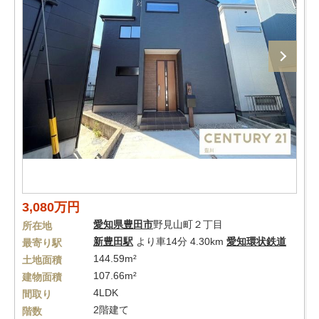
3,080万円
愛知県
豊田市
野見山町２丁目
所在地
新豊田駅
より車14分 4.30km
愛知環状鉄道
最寄り駅
144.59m²
土地面積
107.66m²
建物面積
4LDK
間取り
2階建て
階数