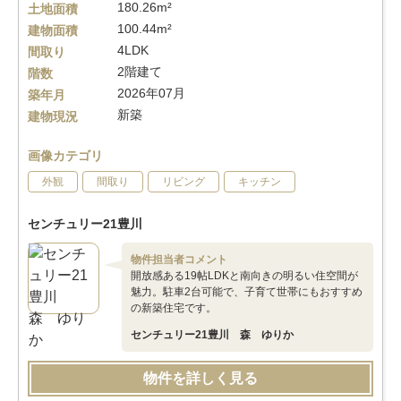
180.26m²
土地面積
100.44m²
建物面積
4LDK
間取り
2階建て
階数
2026年07月
築年月
新築
建物現況
画像カテゴリ
外観
間取り
リビング
キッチン
センチュリー21豊川
物件担当者コメント
開放感ある19帖LDKと南向きの明るい住空間が
魅力。駐車2台可能で、子育て世帯にもおすすめ
の新築住宅です。
センチュリー21豊川 森 ゆりか
物件を詳しく見る