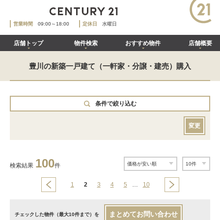
営業時間
09:00～18:00
定休日
水曜日
店舗トップ
物件検索
おすすめ物件
店舗概要
豊川の新築一戸建て（一軒家・分譲・建売）購入
条件で絞り込む
変更
100
検索結果
件
1
2
3
4
5
…
10
まとめてお問い合わせ
チェックした物件（最大10件まで）を