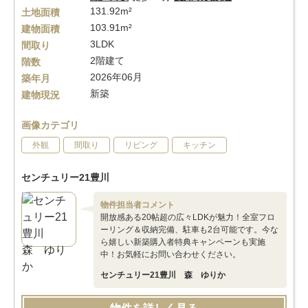
131.92m²
土地面積
103.91m²
建物面積
3LDK
間取り
2階建て
階数
2026年06月
築年月
新築
建物現況
画像カテゴリ
外観
間取り
リビング
キッチン
センチュリー21豊川
物件担当者コメント
開放感ある20帖超の広々LDKが魅力！全室フロ
ーリング＆収納完備、駐車も2台可能です。今な
ら嬉しい新築購入者特典キャンペーンも実施
中！お気軽にお問い合わせください。
センチュリー21豊川 森 ゆりか