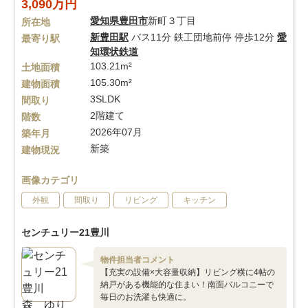
3,090万円
愛知県
豊田市
新町３丁目
所在地
新豊田駅
バス11分 鉄工団地前停 停歩12分
愛
最寄り駅
知環状鉄道
103.21m²
土地面積
105.30m²
建物面積
3SLDK
間取り
2階建て
階数
2026年07月
築年月
新築
建物現況
画像カテゴリ
外観
間取り
リビング
キッチン
センチュリー21豊川
物件担当者コメント
【充実の設備×大容量収納】リビング横に4帖の
納戸がある機能的な住まい！南面バルコニーで
毎日のお洗濯も快適に。