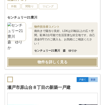
外観
間取り
リビング
センチュリー21豊川
物件担当者コメント
南向きで陽当り良好、LDKは15帖以上の広々空
間。駐車2台可能で生活至便な好立地です。自己
資金0円でのご購入も、お気軽にご相談くださ
い！
センチュリー21豊川 森 ゆりか
物件を詳しく見る
戸建て
新築
瀬戸市原山台８丁目の新築一戸建