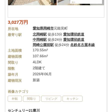
3,027万円
愛知県
岡崎市
元能見町
所在地
北岡崎駅
徒歩13分
愛知環状鉄道
最寄り駅
中岡崎駅
徒歩24分
愛知環状鉄道
岡崎公園前駅
徒歩24分
名鉄名古屋本線
170.55m²
土地面積
107.66m²
建物面積
4LDK
間取り
2階建て
階数
2026年06月
築年月
新築
建物現況
画像カテゴリ
外観
間取り
リビング
キッチン
センチュリー21豊川