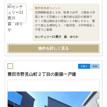
物件担当者コメント
北岡崎駅徒歩１３分。駐車３台可、２階全３洋
室にＷＩＣ完備という魅力的な設計の新築で
す！１階は南向きの明るい１６帖ＬＤＫと、繋
げて使える便利な３．７帖洋室。小中学校近く
子育てに最適
センチュリー21豊川 森 ゆりか
物件を詳しく見る
戸建て
新築
豊田市野見山町２丁目の新築一戸建