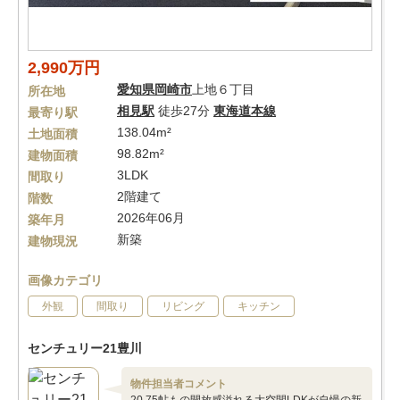
2,990万円
愛知県
岡崎市
上地６丁目
所在地
相見駅
徒歩27分
東海道本線
最寄り駅
138.04m²
土地面積
98.82m²
建物面積
3LDK
間取り
2階建て
階数
2026年06月
築年月
新築
建物現況
画像カテゴリ
外観
間取り
リビング
キッチン
センチュリー21豊川
物件担当者コメント