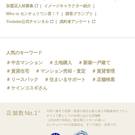
加盟店人材募集
イメージキャラクター紹介
Who is センチュリワン君！？
接客グランプリ
Youtube公式チャンネル
成約者アンケート
人気のキーワード
中古マンション
土地購入
新築一戸建て
賃貸住宅
マンション売却・査定
賃貸管理
リースバック
住まいるサポート
店舗検索
ケインコスギさん
※同一屋号で売買・賃貸の両方を取り扱う不動産仲介フラン
No.1
店舗数
※
チャイズ業としての全国における店舗数
（2026年7月時点／東京商工リサーチ調べ）
センチュリー21の加盟店は、すべて独立・自営です。