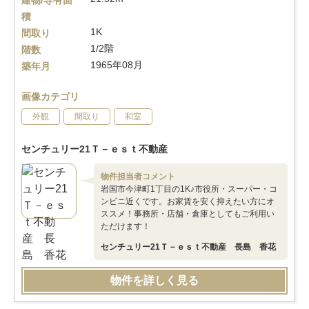
建物/専有面
積
1K
間取り
1/2階
階数
1965年08月
築年月
画像カテゴリ
外観
間取り
和室
センチュリー21Ｔ－ｅｓｔ不動産
物件担当者コメント
岩国市今津町1丁目の1K♪市役所・スーパー・コ
ンビニ近くです。お家賃を安く抑えたい方にオ
ススメ！事務所・店舗・倉庫としてもご利用い
ただけます！
センチュリー21Ｔ－ｅｓｔ不動産 長島 香花
物件を詳しく見る