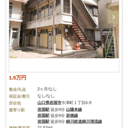
1.5万円
2ヶ月/なし
敷金/礼金
なし/なし
保証金/敷引
山口県
岩国市
今津町１丁目6-9
所在地
岩国駅
徒歩9分
山陽本線
最寄り駅
岩国駅
徒歩9分
岩徳線
岩国駅
徒歩9分
錦川鉄道錦川清流線
21.52m²