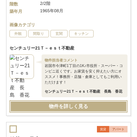
2/2階
階数
1965年08月
築年月
画像カテゴリ
外観
間取り
玄関
キッチン
センチュリー21Ｔ－ｅｓｔ不動産
物件担当者コメント
岩国市今津町1丁目の1K♪市役所・スーパー・コ
ンビニ近くです。お家賃を安く抑えたい方にオ
ススメ！事務所・店舗・倉庫としてもご利用い
ただけます！
センチュリー21Ｔ－ｅｓｔ不動産 長島 香花
物件を詳しく見る
賃貸
アパート