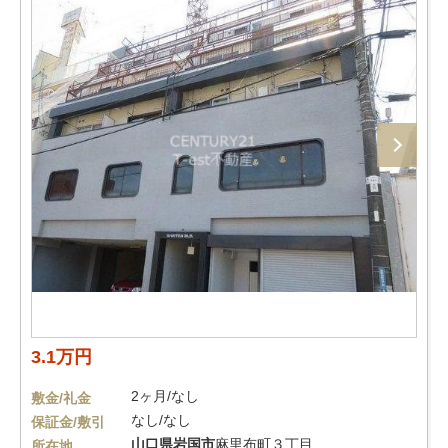
3.1万円
2ヶ月/なし
敷金/礼金
なし/なし
保証金/敷引
山口県
岩国市
麻里布町３丁目
所在地