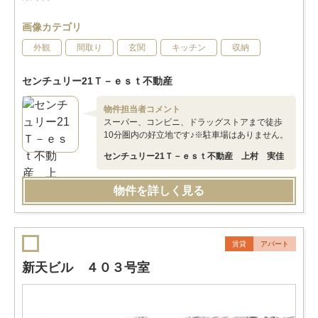
画像カテゴリ
外観
間取り
玄関
キッチン
収納
センチュリー21Ｔ－ｅｓｔ不動産
物件担当者コメント
スーパー、コンビニ、ドラッグストアまで徒歩
10分圏内の好立地です♪※駐車場はありません。
センチュリー21Ｔ－ｅｓｔ不動産 上村 実佳
物件を詳しく見る
賃貸
アパート
新天ビル ４０３号室