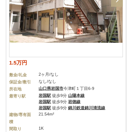
1.5万円
2ヶ月/なし
敷金/礼金
なし/なし
保証金/敷引
山口県
岩国市
今津町１丁目6-9
所在地
岩国駅
徒歩9分
山陽本線
最寄り駅
岩国駅
徒歩9分
岩徳線
岩国駅
徒歩9分
錦川鉄道錦川清流線
21.54m²
建物/専有面
積
1K
間取り