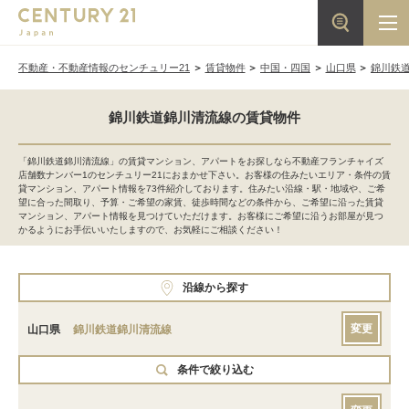
不動産・不動産情報のセンチュリー21
賃貸物件
中国・四国
山口県
錦川鉄
錦川鉄道錦川清流線の賃貸物件
「錦川鉄道錦川清流線」の賃貸マンション、アパートをお探しなら不動産フランチャイズ
店舗数ナンバー1のセンチュリー21におまかせ下さい。お客様の住みたいエリア・条件の賃
貸マンション、アパート情報を73件紹介しております。住みたい沿線・駅・地域や、ご希
望に合った間取り、予算・ご希望の家賃、徒歩時間などの条件から、ご希望に沿った賃貸
マンション、アパート情報を見つけていただけます。お客様にご希望に沿うお部屋が見つ
かるようにお手伝いいたしますので、お気軽にご相談ください！
沿線から探す
変更
山口県
錦川鉄道錦川清流線
条件で絞り込む