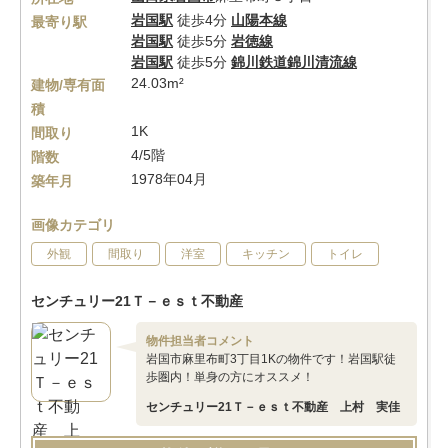
岩国駅
徒歩4分
山陽本線
最寄り駅
岩国駅
徒歩5分
岩徳線
岩国駅
徒歩5分
錦川鉄道錦川清流線
24.03m²
建物/専有面
積
1K
間取り
4/5階
階数
1978年04月
築年月
画像カテゴリ
外観
間取り
洋室
キッチン
トイレ
センチュリー21Ｔ－ｅｓｔ不動産
物件担当者コメント
岩国市麻里布町3丁目1Kの物件です！岩国駅徒
歩圏内！単身の方にオススメ！
センチュリー21Ｔ－ｅｓｔ不動産 上村 実佳