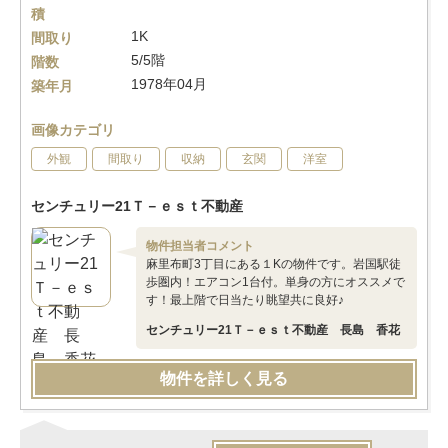
積
1K
間取り
5/5階
階数
1978年04月
築年月
画像カテゴリ
外観
間取り
収納
玄関
洋室
センチュリー21Ｔ－ｅｓｔ不動産
物件担当者コメント
麻里布町3丁目にある１Kの物件です。岩国駅徒
歩圏内！エアコン1台付。単身の方にオススメで
す！最上階で日当たり眺望共に良好♪
センチュリー21Ｔ－ｅｓｔ不動産 長島 香花
物件を詳しく見る