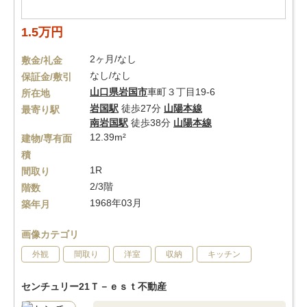
1.5万円
2ヶ月/なし
敷金/礼金
なし/なし
保証金/敷引
山口県
岩国市
車町３丁目19-6
所在地
岩国駅
徒歩27分
山陽本線
最寄り駅
南岩国駅
徒歩38分
山陽本線
12.39m²
建物/専有面
積
1R
間取り
2/3階
階数
1968年03月
築年月
画像カテゴリ
外観
間取り
洋室
収納
キッチン
センチュリー21Ｔ－ｅｓｔ不動産