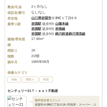
2ヶ月/なし
敷金/礼金
なし/なし
保証金/敷引
山口県
岩国市
今津町１丁目6-9
所在地
岩国駅
徒歩9分
山陽本線
最寄り駅
岩国駅
徒歩9分
岩徳線
岩国駅
徒歩9分
錦川鉄道錦川清流線
17.40m²
建物/専有面
積
1K
間取り
2/2階
階数
1965年08月
築年月
画像カテゴリ
外観
間取り
和室
センチュリー21Ｔ－ｅｓｔ不動産
物件担当者コメント
岩国市今津町1丁目の1K♪市役所・スーパー・コ