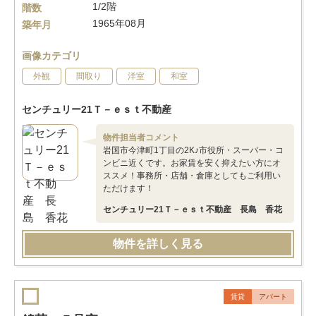
1/2階
階数
1965年08月
築年月
画像カテゴリ
外観
間取り
洋室
和室
センチュリー21Ｔ－ｅｓｔ不動産
物件担当者コメント
岩国市今津町1丁目の2K♪市役所・スーパー・コ
ンビニ近くです。お家賃を安く抑えたい方にオ
ススメ！事務所・店舗・倉庫としてもご利用い
ただけます！
センチュリー21Ｔ－ｅｓｔ不動産 長島 香花
物件を詳しく見る
賃貸
アパート