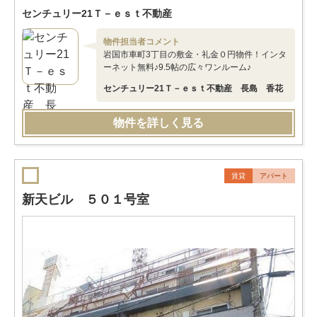
センチュリー21Ｔ－ｅｓｔ不動産
物件担当者コメント
岩国市車町3丁目の敷金・礼金０円物件！インタ
ーネット無料♪9.5帖の広々ワンルーム♪
センチュリー21Ｔ－ｅｓｔ不動産 長島 香花
物件を詳しく見る
賃貸
アパート
新天ビル ５０１号室