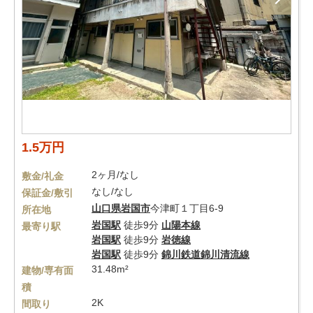
1.5万円
2ヶ月/なし
敷金/礼金
なし/なし
保証金/敷引
山口県
岩国市
今津町１丁目6-9
所在地
岩国駅
徒歩9分
山陽本線
最寄り駅
岩国駅
徒歩9分
岩徳線
岩国駅
徒歩9分
錦川鉄道錦川清流線
31.48m²
建物/専有面
積
2K
間取り