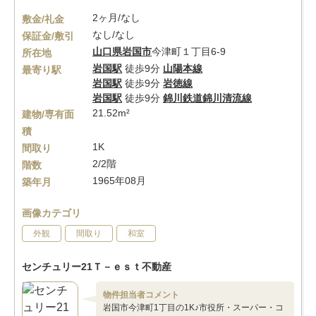
2ヶ月/なし
敷金/礼金
なし/なし
保証金/敷引
山口県
岩国市
今津町１丁目6-9
所在地
岩国駅
徒歩9分
山陽本線
最寄り駅
岩国駅
徒歩9分
岩徳線
岩国駅
徒歩9分
錦川鉄道錦川清流線
21.52m²
建物/専有面
積
1K
間取り
2/2階
階数
1965年08月
築年月
画像カテゴリ
外観
間取り
和室
センチュリー21Ｔ－ｅｓｔ不動産
物件担当者コメント
岩国市今津町1丁目の1K♪市役所・スーパー・コ