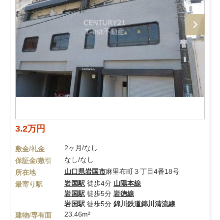
3.2万円
2ヶ月/なし
敷金/礼金
なし/なし
保証金/敷引
山口県
岩国市
麻里布町３丁目4番18号
所在地
岩国駅
徒歩4分
山陽本線
最寄り駅
岩国駅
徒歩5分
岩徳線
岩国駅
徒歩5分
錦川鉄道錦川清流線
23.46m²
建物/専有面