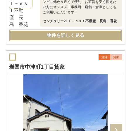
ンビニ他色々近くで便利！お家賃を安く抑えた
い方にオススメ！事務所・店舗・倉庫としても
ご利用いただけます！
センチュリー21Ｔ－ｅｓｔ不動産 長島 香花
物件を詳しく見る
賃貸
貸家
岩国市中津町1丁目貸家