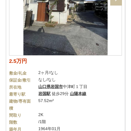
2.5万円
2ヶ月/なし
敷金/礼金
なし/なし
保証金/敷引
山口県
岩国市
中津町１丁目
所在地
岩国駅
徒歩29分
山陽本線
最寄り駅
57.52m²
建物/専有面
積
2K
間取り
/1階
階数
1964年01月
築年月