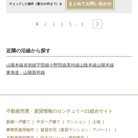
まとめてお問い合わせ
チェックした物件（最大10件まで）を
1
2
3
4
5
…
8
近隣の沿線から探す
山陽本線
岩徳線
宇部線
小野田線
美祢線
山陰本線
山陽本線
東海道・山陽新幹線
不動産売買・賃貸情報のセンチュリー21総合サイト
新築一戸建て
中古一戸建て
マンション
土地
事業投資用物件
賃貸住宅（賃貸マンション・アパート）
不動産売却査定
中古マンション売却査定