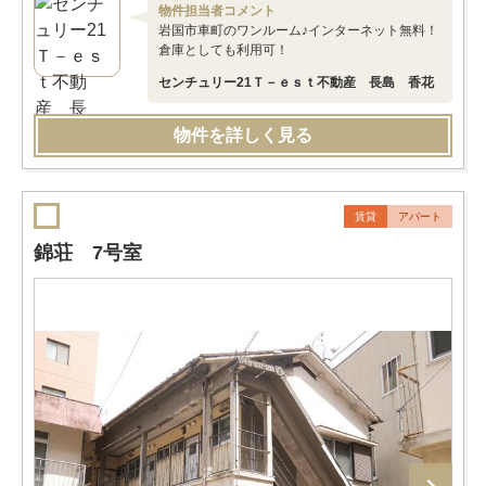
物件担当者コメント
岩国市車町のワンルーム♪インターネット無料！
倉庫としても利用可！
センチュリー21Ｔ－ｅｓｔ不動産 長島 香花
物件を詳しく見る
賃貸
アパート
錦荘 7号室