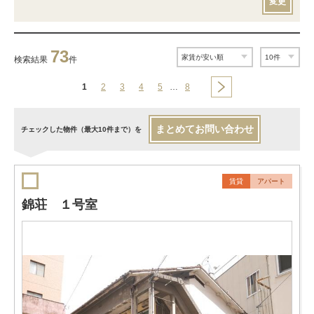
変更
73
検索結果
件
1
2
3
4
5
…
8
まとめてお問い合わせ
チェックした物件（最大10件まで）を
賃貸
アパート
錦荘 １号室