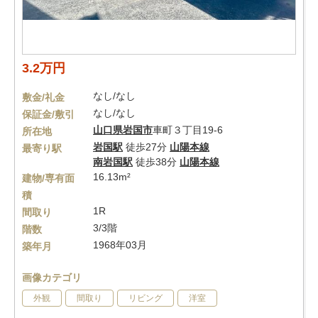
3.2万円
なし/なし
敷金/礼金
なし/なし
保証金/敷引
山口県
岩国市
車町３丁目19-6
所在地
岩国駅
徒歩27分
山陽本線
最寄り駅
南岩国駅
徒歩38分
山陽本線
16.13m²
建物/専有面
積
1R
間取り
3/3階
階数
1968年03月
築年月
画像カテゴリ
外観
間取り
リビング
洋室