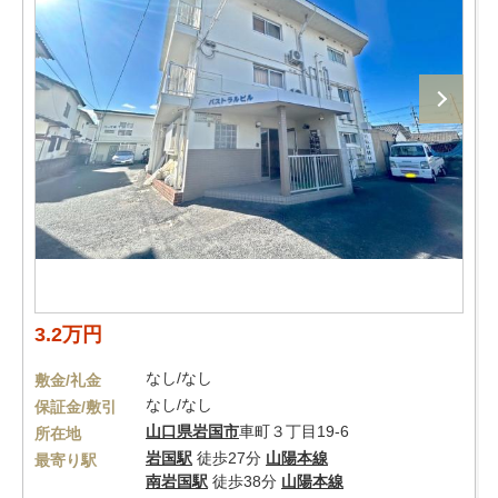
3.2万円
なし/なし
敷金/礼金
なし/なし
保証金/敷引
山口県
岩国市
車町３丁目19-6
所在地
岩国駅
徒歩27分
山陽本線
最寄り駅
南岩国駅
徒歩38分
山陽本線