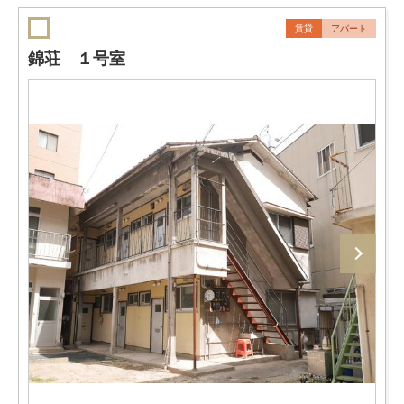
賃貸
アパート
錦荘 １号室