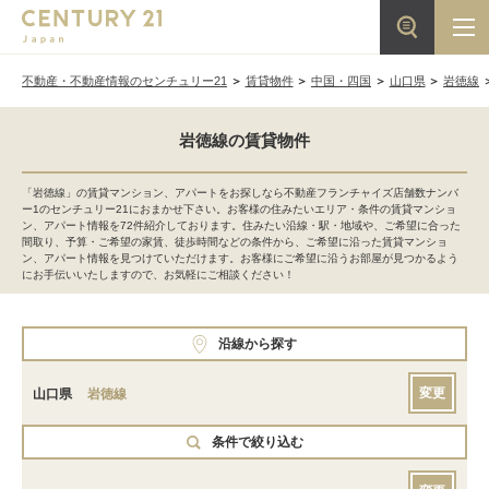
不動産・不動産情報のセンチュリー21
賃貸物件
中国・四国
山口県
岩徳線
岩徳線の賃貸物件
「岩徳線」の賃貸マンション、アパートをお探しなら不動産フランチャイズ店舗数ナンバ
ー1のセンチュリー21におまかせ下さい。お客様の住みたいエリア・条件の賃貸マンショ
ン、アパート情報を72件紹介しております。住みたい沿線・駅・地域や、ご希望に合った
間取り、予算・ご希望の家賃、徒歩時間などの条件から、ご希望に沿った賃貸マンショ
ン、アパート情報を見つけていただけます。お客様にご希望に沿うお部屋が見つかるよう
にお手伝いいたしますので、お気軽にご相談ください！
沿線から探す
変更
山口県
岩徳線
条件で絞り込む