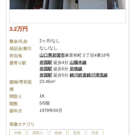
3.2万円
2ヶ月/なし
敷金/礼金
なし/なし
保証金/敷引
山口県
岩国市
麻里布町３丁目4番18号
所在地
岩国駅
徒歩4分
山陽本線
最寄り駅
岩国駅
徒歩5分
岩徳線
岩国駅
徒歩5分
錦川鉄道錦川清流線
23.46m²
建物/専有面
積
1K
間取り
5/5階
階数
1978年04月
築年月
画像カテゴリ
外観
間取り
収納
玄関
洋室