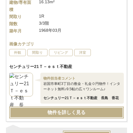
16.13m²
建物/専有面
積
1R
間取り
3/3階
階数
1968年03月
築年月
画像カテゴリ
外観
間取り
リビング
洋室
センチュリー21Ｔ－ｅｓｔ不動産
物件担当者コメント
岩国市車町3丁目の敷金・礼金０円物件！インタ
ーネット無料♪9.5帖の広々ワンルーム♪
センチュリー21Ｔ－ｅｓｔ不動産 長島 香花
物件を詳しく見る