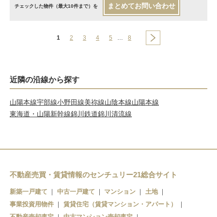
まとめてお問い合わせ
チェックした物件（最大10件まで）を
1
2
3
4
5
…
8
近隣の沿線から探す
山陽本線
宇部線
小野田線
美祢線
山陰本線
山陽本線
東海道・山陽新幹線
錦川鉄道錦川清流線
不動産売買・賃貸情報のセンチュリー21総合サイト
新築一戸建て
中古一戸建て
マンション
土地
事業投資用物件
賃貸住宅（賃貸マンション・アパート）
不動産売却査定
中古マンション売却査定