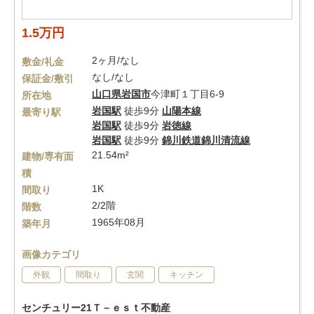
1.5万円
2ヶ月/なし
敷金/礼金
なし/なし
保証金/敷引
山口県
岩国市
今津町１丁目6-9
所在地
岩国駅
徒歩9分
山陽本線
最寄り駅
岩国駅
徒歩9分
岩徳線
岩国駅
徒歩9分
錦川鉄道錦川清流線
21.54m²
建物/専有面
積
1K
間取り
2/2階
階数
1965年08月
築年月
画像カテゴリ
外観
間取り
玄関
キッチン
センチュリー21Ｔ－ｅｓｔ不動産