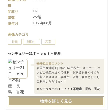
積
1K
間取り
2/2階
階数
1965年08月
築年月
画像カテゴリ
外観
間取り
和室
センチュリー21Ｔ－ｅｓｔ不動産
物件担当者コメント
岩国市今津町1丁目の1K♪市役所・スーパー・コ
ンビニ他色々近くで便利！お家賃を安く抑えた
い方にオススメ！事務所・店舗・倉庫としても
ご利用いただけます！
センチュリー21Ｔ－ｅｓｔ不動産 長島 香花
物件を詳しく見る