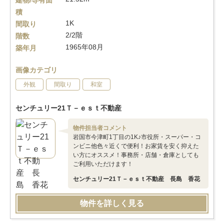
建物/専有面
積
1K
間取り
2/2階
階数
1965年08月
築年月
画像カテゴリ
外観
間取り
和室
センチュリー21Ｔ－ｅｓｔ不動産
物件担当者コメント
岩国市今津町1丁目の1K♪市役所・スーパー・コ
ンビニ他色々近くで便利！お家賃を安く抑えた
い方にオススメ！事務所・店舗・倉庫としても
ご利用いただけます！
センチュリー21Ｔ－ｅｓｔ不動産 長島 香花
物件を詳しく見る