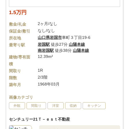
1.5万円
2ヶ月/なし
敷金/礼金
なし/なし
保証金/敷引
山口県
岩国市
車町３丁目19-6
所在地
岩国駅
徒歩27分
山陽本線
最寄り駅
南岩国駅
徒歩38分
山陽本線
12.39m²
建物/専有面
積
1R
間取り
2/3階
階数
1968年03月
築年月
画像カテゴリ
外観
間取り
洋室
収納
キッチン
センチュリー21Ｔ－ｅｓｔ不動産