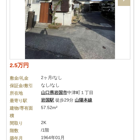
2.5万円
2ヶ月/なし
敷金/礼金
なし/なし
保証金/敷引
山口県
岩国市
中津町１丁目
所在地
岩国駅
徒歩29分
山陽本線
最寄り駅
57.52m²
建物/専有面
積
2K
間取り
/1階
階数
1964年01月
築年月