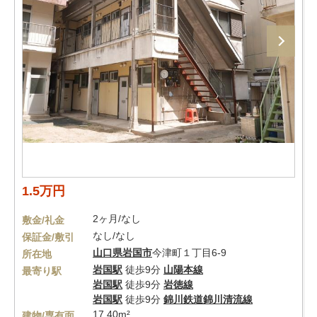
1.5万円
2ヶ月/なし
敷金/礼金
なし/なし
保証金/敷引
山口県
岩国市
今津町１丁目6-9
所在地
岩国駅
徒歩9分
山陽本線
最寄り駅
岩国駅
徒歩9分
岩徳線
岩国駅
徒歩9分
錦川鉄道錦川清流線
17.40m²
建物/専有面