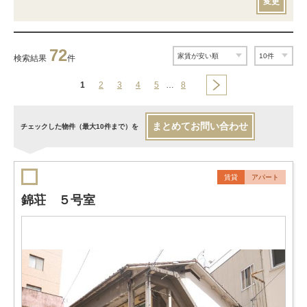
変更
72
検索結果
件
1
2
3
4
5
…
8
まとめてお問い合わせ
チェックした物件（最大10件まで）を
賃貸
アパート
錦荘 ５号室