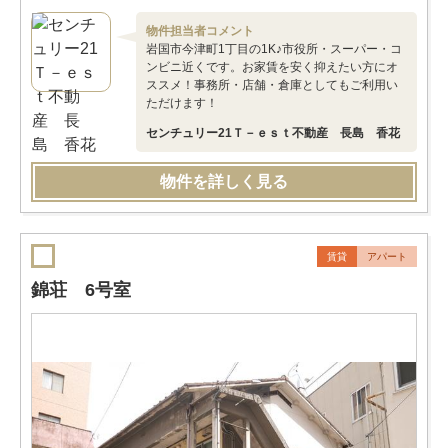
物件担当者コメント
岩国市今津町1丁目の1K♪市役所・スーパー・コ
ンビニ近くです。お家賃を安く抑えたい方にオ
ススメ！事務所・店舗・倉庫としてもご利用い
ただけます！
センチュリー21Ｔ－ｅｓｔ不動産 長島 香花
物件を詳しく見る
賃貸
アパート
錦荘 6号室