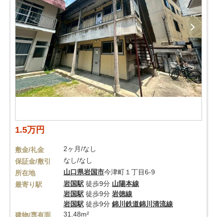
1.5万円
2ヶ月/なし
敷金/礼金
なし/なし
保証金/敷引
山口県
岩国市
今津町１丁目6-9
所在地
岩国駅
徒歩9分
山陽本線
最寄り駅
岩国駅
徒歩9分
岩徳線
岩国駅
徒歩9分
錦川鉄道錦川清流線
31.48m²
建物/専有面