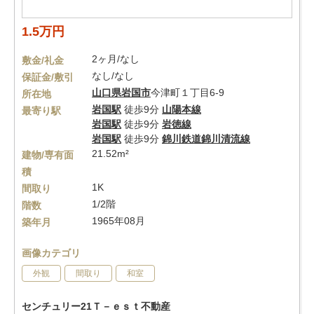
1.5万円
2ヶ月/なし
敷金/礼金
なし/なし
保証金/敷引
山口県
岩国市
今津町１丁目6-9
所在地
岩国駅
徒歩9分
山陽本線
最寄り駅
岩国駅
徒歩9分
岩徳線
岩国駅
徒歩9分
錦川鉄道錦川清流線
21.52m²
建物/専有面
積
1K
間取り
1/2階
階数
1965年08月
築年月
画像カテゴリ
外観
間取り
和室
センチュリー21Ｔ－ｅｓｔ不動産