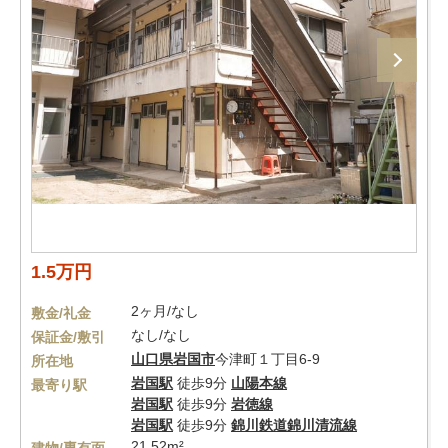
1.5万円
2ヶ月/なし
敷金/礼金
なし/なし
保証金/敷引
山口県
岩国市
今津町１丁目6-9
所在地
岩国駅
徒歩9分
山陽本線
最寄り駅
岩国駅
徒歩9分
岩徳線
岩国駅
徒歩9分
錦川鉄道錦川清流線
21.52m²