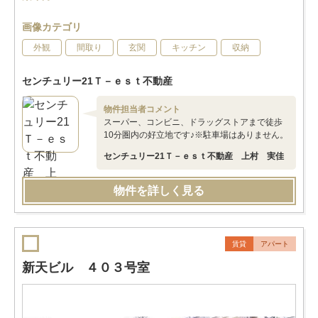
画像カテゴリ
外観
間取り
玄関
キッチン
収納
センチュリー21Ｔ－ｅｓｔ不動産
物件担当者コメント
スーパー、コンビニ、ドラッグストアまで徒歩
10分圏内の好立地です♪※駐車場はありません。
センチュリー21Ｔ－ｅｓｔ不動産 上村 実佳
物件を詳しく見る
賃貸
アパート
新天ビル ４０３号室