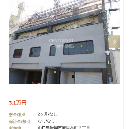
3.1万円
2ヶ月/なし
敷金/礼金
なし/なし
保証金/敷引
山口県
岩国市
麻里布町３丁目
所在地