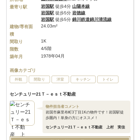
岩国駅
徒歩4分
山陽本線
最寄り駅
岩国駅
徒歩5分
岩徳線
岩国駅
徒歩5分
錦川鉄道錦川清流線
24.03m²
建物/専有面
積
1K
間取り
4/5階
階数
1978年04月
築年月
画像カテゴリ
外観
間取り
洋室
キッチン
トイレ
センチュリー21Ｔ－ｅｓｔ不動産
物件担当者コメント
岩国市麻里布町3丁目1Kの物件です！岩国駅徒
歩圏内！単身の方にオススメ！
センチュリー21Ｔ－ｅｓｔ不動産 上村 実佳