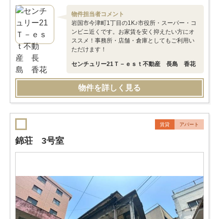
物件担当者コメント
岩国市今津町1丁目の1K♪市役所・スーパー・コ
ンビニ近くです。お家賃を安く抑えたい方にオ
ススメ！事務所・店舗・倉庫としてもご利用い
ただけます！
センチュリー21Ｔ－ｅｓｔ不動産 長島 香花
物件を詳しく見る
賃貸
アパート
錦荘 3号室