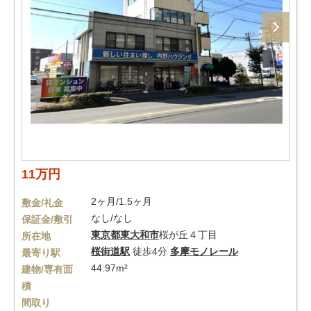
11万円
2ヶ月/1.5ヶ月
敷金/礼金
なし/なし
保証金/敷引
東京都
東大和市
桜が丘４丁目
所在地
桜街道駅
徒歩4分
多摩モノレール
最寄り駅
44.97m²
建物/専有面
積
間取り