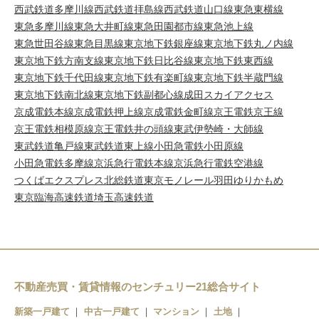
西武鉄道多摩川線
西武鉄道拝島線
西武鉄道山口線
東急東横線
東急多摩川線
東急大井町線
東急田園都市線
東急池上線
東急世田谷線
東急目黒線
東京地下鉄銀座線
東京地下鉄丸ノ内線
東京地下鉄方南支線
東京地下鉄日比谷線
東京地下鉄東西線
東京地下鉄千代田線
東京地下鉄有楽町線
東京地下鉄半蔵門線
東京地下鉄南北線
東京地下鉄副都心線
成田スカイアクセス
京成電鉄本線
京成電鉄押上線
京成電鉄金町線
京王電鉄京王線
京王電鉄相模原線
京王電鉄井の頭線
東武伊勢崎・大師線
東武鉄道亀戸線
東武鉄道東上線
小田急電鉄小田原線
小田急電鉄多摩線
京浜急行電鉄本線
京浜急行電鉄空港線
つくばエクスプレス
北総鉄道
東京モノレール羽田
ゆりかもめ
東京臨海高速鉄道
埼玉高速鉄道
不動産売買・賃貸情報のセンチュリー21総合サイト
新築一戸建て
中古一戸建て
マンション
土地