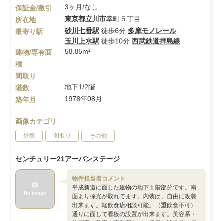
3ヶ月/なし
保証金/敷引
東京都
立川市
幸町５丁目
所在地
砂川七番駅
徒歩6分
多摩モノレール
最寄り駅
玉川上水駅
徒歩10分
西武鉄道拝島線
58.85m²
建物/専有面
積
間取り
地下1/2階
階数
1978年08月
築年月
画像カテゴリ
外観
間取り
その他
センチュリー21アーバンステージ
物件担当者コメント
平成新道に面した建物の地下１階部分です。南
面より採光が取れてます。内装は、自由に改装
出来ます。軽飲食店相談可能。（重飲食不可）
通りに面して看板の設置が出来ます。美容系・