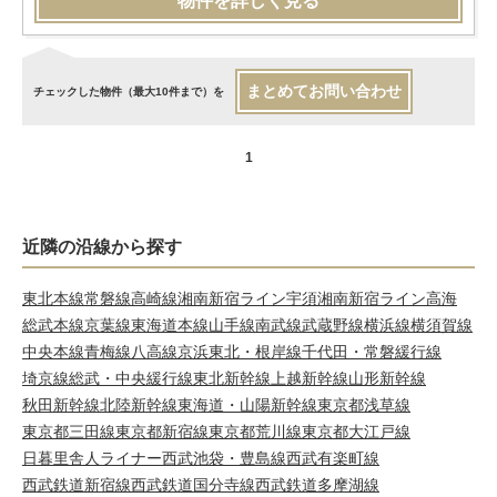
物件を詳しく見る
まとめてお問い合わせ
チェックした物件（最大10件まで）を
1
近隣の沿線から探す
東北本線
常磐線
高崎線
湘南新宿ライン宇須
湘南新宿ライン高海
総武本線
京葉線
東海道本線
山手線
南武線
武蔵野線
横浜線
横須賀線
中央本線
青梅線
八高線
京浜東北・根岸線
千代田・常磐緩行線
埼京線
総武・中央緩行線
東北新幹線
上越新幹線
山形新幹線
秋田新幹線
北陸新幹線
東海道・山陽新幹線
東京都浅草線
東京都三田線
東京都新宿線
東京都荒川線
東京都大江戸線
日暮里舎人ライナー
西武池袋・豊島線
西武有楽町線
西武鉄道新宿線
西武鉄道国分寺線
西武鉄道多摩湖線