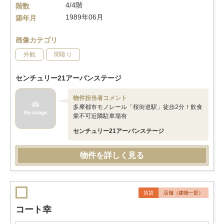
4/4階
階数
1989年06月
築年月
画像カテゴリ
外観
間取り
センチュリー21アーバンステージ
物件担当者コメント
多摩都市モノレール「桜街道駅」徒歩2分！飲食
業不可近隣駐車場有
センチュリー21アーバンステージ
物件を詳しく見る
賃貸
店舗（建物一部）
コート幸