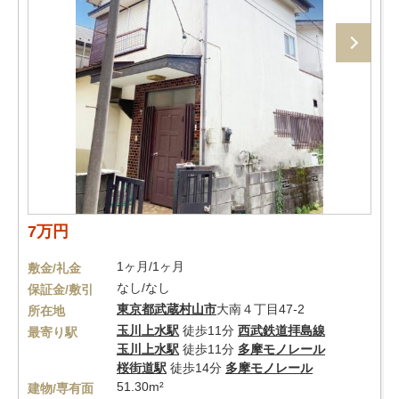
7万円
1ヶ月/1ヶ月
敷金/礼金
なし/なし
保証金/敷引
東京都
武蔵村山市
大南４丁目47-2
所在地
玉川上水駅
徒歩11分
西武鉄道拝島線
最寄り駅
玉川上水駅
徒歩11分
多摩モノレール
桜街道駅
徒歩14分
多摩モノレール
51.30m²
建物/専有面