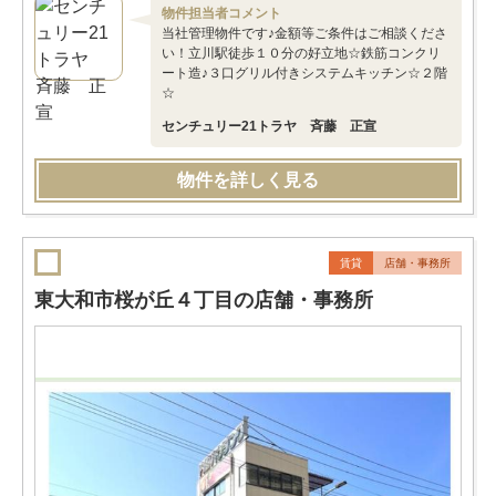
物件担当者コメント
当社管理物件です♪金額等ご条件はご相談くださ
い！立川駅徒歩１０分の好立地☆鉄筋コンクリ
ート造♪３口グリル付きシステムキッチン☆２階
☆
センチュリー21トラヤ 斉藤 正宣
物件を詳しく見る
賃貸
店舗・事務所
東大和市桜が丘４丁目の店舗・事務所