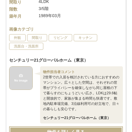
4LDK
間取り
3/5階
階数
1989年03月
築年月
画像カテゴリ
外観
間取り
リビング
キッチン
洗面台・洗面所
センチュリー21グローバルホーム（東京）
物件担当者コメント
2世帯での入居を検討されている方におすすめの
マンション。広々とした空間は、それぞれの世
帯がプライバシーを確保しながら同じ屋根の下
で暮らすのにちょうどいい広さ。LDKは29.6帖
と開放的で、家族が集まる時間も快適です。敷
地内駐車場完備、3沿線利用可の好立地で、日々
の暮らしも安心です。
センチュリー21グローバルホーム（東京）