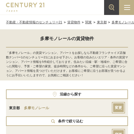
不動産・不動産情報のセンチュリー21
賃貸物件
関東
東京都
多摩モノレー
多摩モノレールの賃貸物件
「多摩モノレール」の賃貸マンション、アパートをお探しなら不動産フランチャイズ店舗
数ナンバー1のセンチュリー21におまかせ下さい。お客様の住みたいエリア・条件の賃貸マ
ンション、アパート情報を5件紹介しております。住みたい沿線・駅・地域や、ご希望に合
った間取り、予算・ご希望の家賃、徒歩時間などの条件から、ご希望に沿った賃貸マンシ
ョン、アパート情報を見つけていただけます。お客様にご希望に沿うお部屋が見つかるよ
うにお手伝いいたしますので、お気軽にご相談ください！
沿線から探す
変更
東京都
多摩モノレール
条件で絞り込む