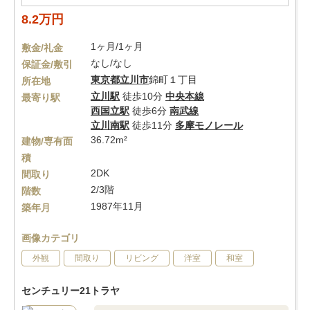
8.2万円
1ヶ月/1ヶ月
敷金/礼金
なし/なし
保証金/敷引
東京都
立川市
錦町１丁目
所在地
立川駅
徒歩10分
中央本線
最寄り駅
西国立駅
徒歩6分
南武線
立川南駅
徒歩11分
多摩モノレール
36.72m²
建物/専有面
積
2DK
間取り
2/3階
階数
1987年11月
築年月
画像カテゴリ
外観
間取り
リビング
洋室
和室
センチュリー21トラヤ