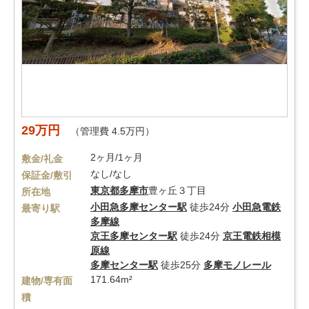
29万円
（管理費 4.5万円）
2ヶ月/1ヶ月
敷金/礼金
なし/なし
保証金/敷引
東京都
多摩市
豊ヶ丘３丁目
所在地
小田急多摩センター駅
徒歩24分
小田急電鉄
最寄り駅
多摩線
京王多摩センター駅
徒歩24分
京王電鉄相模
原線
多摩センター駅
徒歩25分
多摩モノレール
171.64m²
建物/専有面
積