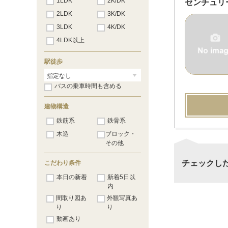
1LDK
2K/DK
センチュリ
2LDK
3K/DK
3LDK
4K/DK
4LDK以上
駅徒歩
バスの乗車時間も含める
建物構造
鉄筋系
鉄骨系
木造
ブロック・
その他
チェックし
こだわり条件
本日の新着
新着5日以
内
間取り図あ
外観写真あ
り
り
動画あり