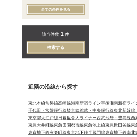
全ての条件を見る
1
該当件数
件
検索する
近隣の沿線から探す
東北本線
常磐線
高崎線
湘南新宿ライン宇須
湘南新宿ライ
千代田・常磐緩行線
埼京線
総武・中央緩行線
東北新幹線
東京都大江戸線
日暮里舎人ライナー
西武池袋・豊島線
西
東急大井町線
東急田園都市線
東急池上線
東急世田谷線
東
東京地下鉄有楽町線
東京地下鉄半蔵門線
東京地下鉄南北