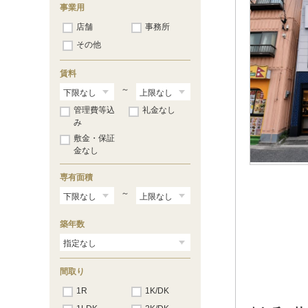
事業用
店舗
事務所
その他
賃料
～
管理費等込
礼金なし
み
敷金・保証
金なし
専有面積
～
築年数
間取り
1R
1K/DK