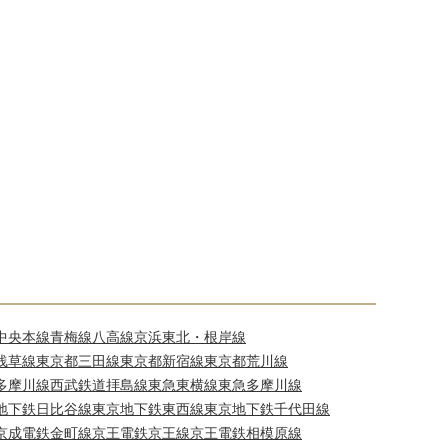
中央本線
青梅線
八高線
京浜東北・根岸線
浅草線
東京都三田線
東京都新宿線
東京都荒川線
多摩川線
西武鉄道拝島線
東急東横線
東急多摩川線
地下鉄日比谷線
東京地下鉄東西線
東京地下鉄千代田線
京成電鉄金町線
京王電鉄京王線
京王電鉄相模原線