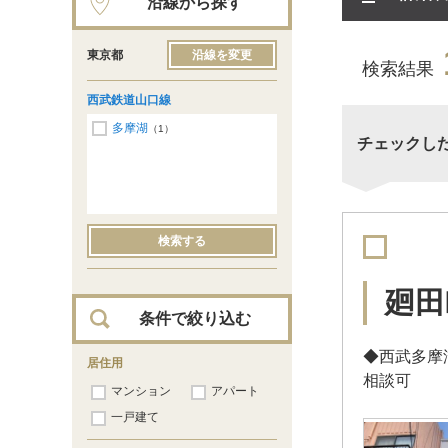
沿線から探す
東京都
沿線を変更
検索結果
西武鉄道山口線
多摩湖
（1）
チェックし
検索する
廻田
条件で絞り込む
◆西武多摩
居住用
相談可
マンション
アパート
一戸建て