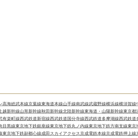
ン高海
総武本線
京葉線
東海道本線
山手線
南武線
武蔵野線
横浜線
横須賀線
上越新幹線
山形新幹線
秋田新幹線
北陸新幹線
東海道・山陽新幹線
東京都
武有楽町線
西武鉄道新宿線
西武鉄道国分寺線
西武鉄道多摩湖線
西武鉄道
急目黒線
東京地下鉄銀座線
東京地下鉄丸ノ内線
東京地下鉄方南支線
東京
線
東京地下鉄副都心線
成田スカイアクセス
京成電鉄本線
京成電鉄押上線