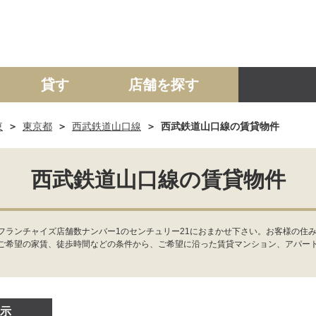
貸す
店舗を探す
東
東京都
西武鉄道山口線
西武鉄道山口線の賃貸物件
建て
マンション
土地
事業投資用
西武鉄道山口線の賃貸物件
フランチャイズ店舗数ナンバー1のセンチュリー21におまかせ下さい。お客様の住
ご希望の家賃、徒歩時間などの条件から、ご希望に沿った賃貸マンション、アパー
示