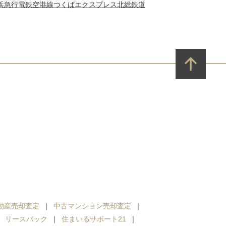
浜急行電鉄空港線
つくばエクスプレス
北総鉄道
動産売却査定
中古マンション売却査定
リースバック
住まいるサポート21