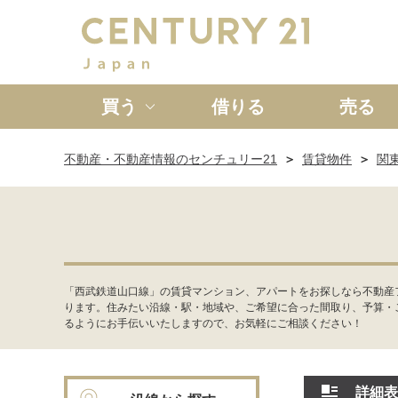
買う
借りる
売る
不動産・不動産情報のセンチュリー21
賃貸物件
関
新築一戸建て
中古一戸
「西武鉄道山口線」の賃貸マンション、アパートをお探しなら不動産
ります。住みたい沿線・駅・地域や、ご希望に合った間取り、予算・
るようにお手伝いいたしますので、お気軽にご相談ください！
詳細表