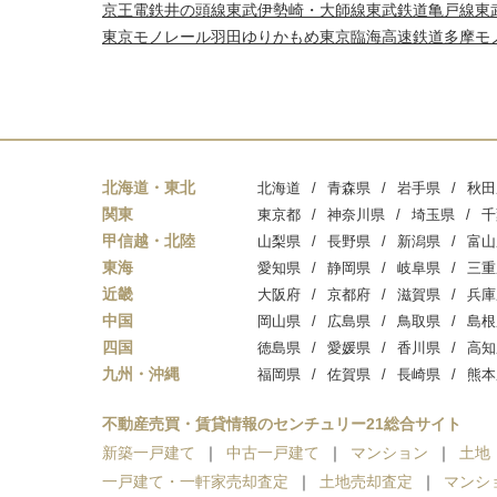
京王電鉄井の頭線
東武伊勢崎・大師線
東武鉄道亀戸線
東
東京モノレール羽田
ゆりかもめ
東京臨海高速鉄道
多摩モ
北海道・東北
北海道
青森県
岩手県
秋田
関東
東京都
神奈川県
埼玉県
千
甲信越・北陸
山梨県
長野県
新潟県
富山
東海
愛知県
静岡県
岐阜県
三重
近畿
大阪府
京都府
滋賀県
兵庫
中国
岡山県
広島県
鳥取県
島根
四国
徳島県
愛媛県
香川県
高知
九州・沖縄
福岡県
佐賀県
長崎県
熊本
不動産売買・賃貸情報のセンチュリー21総合サイト
新築一戸建て
中古一戸建て
マンション
土地
一戸建て・一軒家売却査定
土地売却査定
マンシ