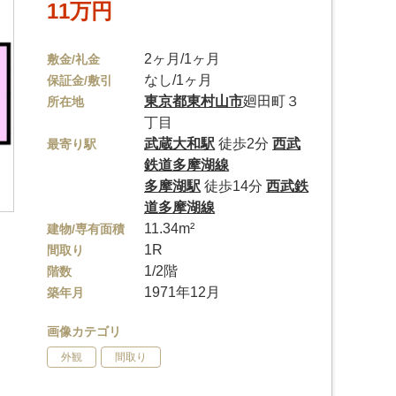
11万円
2ヶ月/1ヶ月
敷金/礼金
なし/1ヶ月
保証金/敷引
東京都
東村山市
廻田町３
所在地
丁目
武蔵大和駅
徒歩2分
西武
最寄り駅
鉄道多摩湖線
多摩湖駅
徒歩14分
西武鉄
道多摩湖線
11.34m²
建物/専有面積
1R
間取り
1/2階
階数
1971年12月
築年月
画像カテゴリ
外観
間取り