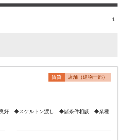
1
賃貸
店舗（建物一部）
性良好 ◆スケルトン渡し ◆諸条件相談 ◆業種