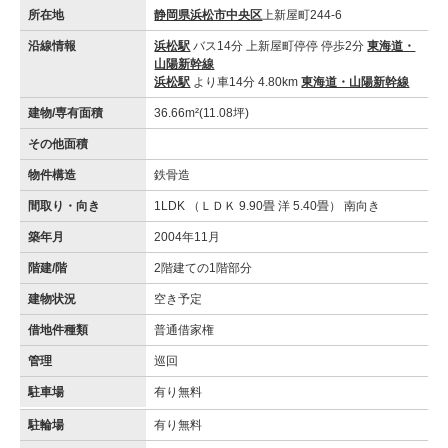
所在地
静岡県浜松市中央区
上新屋町244-6
沿線情報
浜松駅
バス14分 上新屋町停停 停歩2分
東海道・
山陽新幹線
浜松駅
より車14分 4.80km
東海道・山陽新幹線
建物/専有面積
36.66m²(11.08坪)
その他面積
物件構造
鉄骨造
間取り・向き
1LDK （ＬＤＫ 9.90畳 洋 5.40畳） 南向き
築年月
2004年11月
階建/階
2階建ての1階部分
建物状況
空き予定
借地件種類
普通借家権
管理
巡回
駐車場
有り無料
駐輪場
有り無料