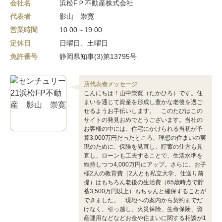
会社名
浜松FＰ不動産株式会社
代表者
影山 崇寛
営業時間
10:00～19:00
定休日
日曜日、土曜日
免許番号
静岡県知事(3)第13795号
店代表者メッセージ
こんにちは！山中崇寛（たかひろ）です。住
まいを通じて資産を形成し豊かな老後を過ご
せるようお手伝いします。 このたびはこの
サイトの発見おめでとうございます。当社の
お客様の中には、住宅にかけられる当初が予
算3,000万円だったところ、理想の住まいの実
現のために、保険を見直し、貯蓄の仕方も見
直し、ローンも工夫することで、生活水準を
維持しつつ4,000万円にアップ。さらに、お子
様2人の教育費（2人とも私立大学、仕送り前
提）はもちろん老後の生活費（65歳時点で貯
蓄3,500万円以上）もちゃんと確保することが
できました。 現地への案内から契約までだ
けなく、引っ越し、火災保険、生命保険、資
産運用などなどお金や住まいに関する相談が1