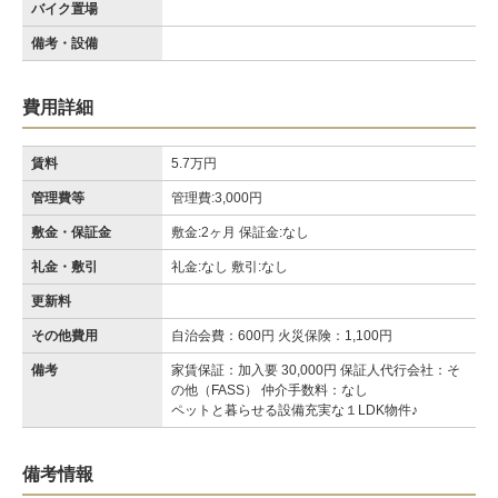
バイク置場
備考・設備
費用詳細
賃料
5.7万円
管理費等
管理費:3,000円
敷金・保証金
敷金:2ヶ月 保証金:なし
礼金・敷引
礼金:なし 敷引:なし
更新料
その他費用
自治会費：600円 火災保険：1,100円
備考
家賃保証：加入要 30,000円 保証人代行会社：そ
の他（FASS） 仲介手数料：なし
ペットと暮らせる設備充実な１LDK物件♪
備考情報