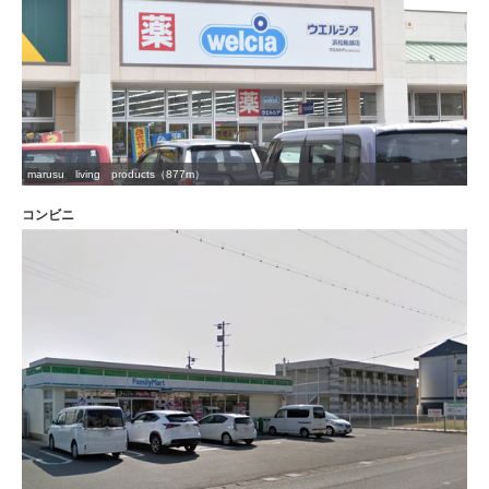
marusu living products（877m）
コンビニ