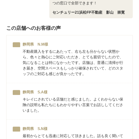
つの窓口で全部できます！
センチュリー21浜松FP不動産 影山 崇寛
この店舗へのお客様の声
静岡県 N.M様
不動産購入をするにあたって、右も左も分からない状態か
ら、色々と熱心にご対応いただき、とても親切でしたので、
気になることは特になかったです。店舗は、普通に清掃が行
き届き、空間スペースもしっかり確保されていて、どのスタ
ッフのご対応も感じが良かったです。
静岡県 S.A様
キレイにされている店舗だと感じました。よくわからない保
険の説明も私たちにもわかりやすい言葉でお話ししてくださ
いました。
静岡県 S.N様
最初からとても迅速に対応して頂きました。話も良く聞いて