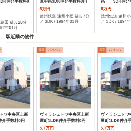
2DK仲介手数料0
区中条3DK仲介手数料0円
条 3DK仲介
5万円
5万円
遠州鉄道 遠州小松 徒歩7分
遠州鉄道 遠州小
／ 3DK / 1994年03月
／ 3DK / 1994
島田 徒歩28分
1992年01月
駅近隣の物件
ン
賃貸
マンション
賃貸
マンション
トワ中央区上新
ヴィラシェトワ中央区上新
ヴィラシェトワ
K仲介手数料0円
屋町1LDK仲介手数料0円
屋町1LDK仲介
5.7万円
5.7万円