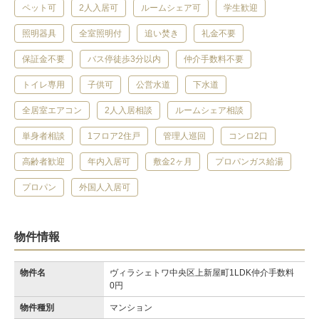
ペット可
2人入居可
ルームシェア可
学生歓迎
照明器具
全室照明付
追い焚き
礼金不要
保証金不要
バス停徒歩3分以内
仲介手数料不要
トイレ専用
子供可
公営水道
下水道
全居室エアコン
2人入居相談
ルームシェア相談
単身者相談
1フロア2住戸
管理人巡回
コンロ2口
高齢者歓迎
年内入居可
敷金2ヶ月
プロパンガス給湯
プロパン
外国人入居可
物件情報
物件名
ヴィラシェトワ中央区上新屋町1LDK仲介手数料
0円
物件種別
マンション