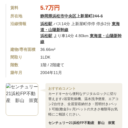
5.7万円
賃料
所在地
静岡県浜松市中央区
上新屋町244-6
沿線情報
浜松駅
バス14分 上新屋町停停 停歩2分
東海
道・山陽新幹線
浜松駅
より車14分 4.80km
東海道・山陽新幹
線
建物/専有面積
36.66m²
間取り
1LDK
階数
1階 / 2階建て
築年月
2004年11月
おすすめコメント
カードキーから便利なデジタルロックに切り
替えます♪浴室乾燥機、温水洗浄便座、エアコ
ン2台付き、全居室収納付き・照明付き♪ペッ
ト可能(敷金3ヶ月)ペットの大きさ種類等お気
軽にご相談ください。
センチュリー21浜松FP不動産 影山 崇寛