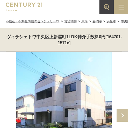
不動産・不動産情報のセンチュリー21
賃貸物件
東海
静岡県
浜松市
中央
ヴィラシェトワ中央区上新屋町1LDK仲介手数料0円[164701-
1571c]