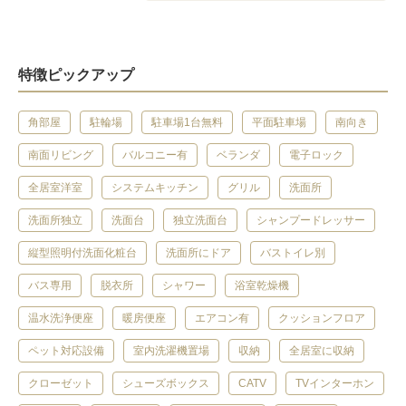
特徴ピックアップ
角部屋
駐輪場
駐車場1台無料
平面駐車場
南向き
南面リビング
バルコニー有
ベランダ
電子ロック
全居室洋室
システムキッチン
グリル
洗面所
洗面所独立
洗面台
独立洗面台
シャンプードレッサー
縦型照明付洗面化粧台
洗面所にドア
バストイレ別
バス専用
脱衣所
シャワー
浴室乾燥機
温水洗浄便座
暖房便座
エアコン有
クッションフロア
ペット対応設備
室内洗濯機置場
収納
全居室に収納
クローゼット
シューズボックス
CATV
TVインターホン