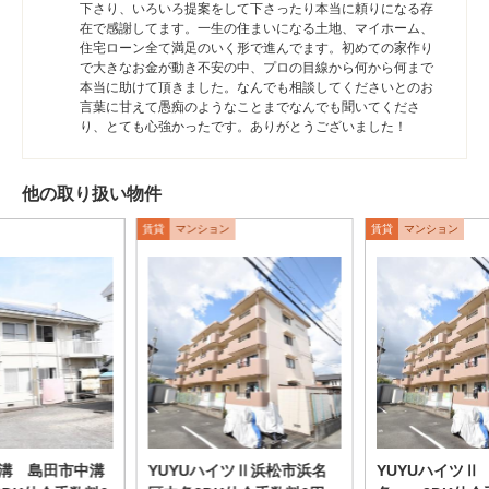
下さり、いろいろ提案をして下さったり本当に頼りになる存
在で感謝してます。一生の住まいになる土地、マイホーム、
住宅ローン全て満足のいく形で進んでます。初めての家作り
で大きなお金が動き不安の中、プロの目線から何から何まで
本当に助けて頂きました。なんでも相談してくださいとのお
言葉に甘えて愚痴のようなことまでなんでも聞いてくださ
り、とても心強かったです。ありがとうございました！
他の取り扱い物件
賃貸
マンション
賃貸
マンション
溝 島田市中溝
YUYUハイツⅡ浜松市浜名
YUYUハイツⅡ