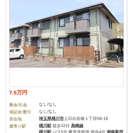
7.5万円
なし/なし
敷金/礼金
なし/なし
保証金/敷引
埼玉県
桶川市
上日出谷南１丁目58-18
所在地
桶川駅
徒歩32分
高崎線
最寄り駅
桶川駅
バス5分 教音寺前停 停歩4分
湘南新宿