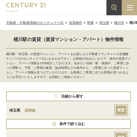
不動産・不動産情報のセンチュリー21
賃貸物件
関東
埼玉県
桶川市
桶川
桶川駅の賃貸（賃貸マンション・アパート）物件情報
桶川駅「埼玉県」の賃貸マンション、アパートをお探しなら不動産フランチャイズ店舗数
ナンバー1のセンチュリー21におまかせ下さい。お客様の住みたいエリア・条件の賃貸マン
ション、アパート情報を22件紹介しております。住みたい沿線・駅・地域や、ご希望に合
った間取り、予算・ご希望の家賃、徒歩時間などの条件から、ご希望に沿った賃貸マンシ
ョン、アパート情報を見つけていただけます。お客様にご希望に沿うお部屋が見つかるよ
うにお手伝いいたしますので、お気軽にご相談ください！
沿線から探す
変更
埼玉県
高崎線
条件で絞り込む