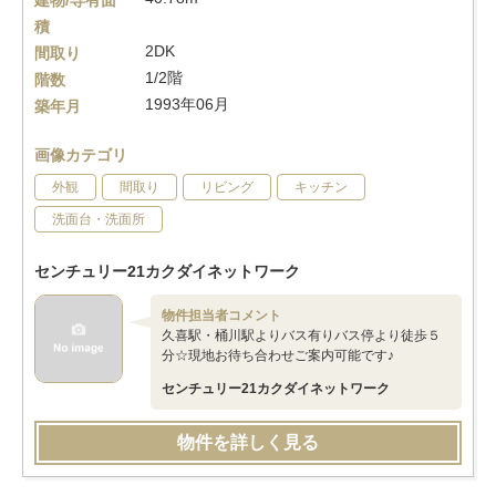
建物/専有面
積
2DK
間取り
1/2階
階数
1993年06月
築年月
画像カテゴリ
外観
間取り
リビング
キッチン
洗面台・洗面所
センチュリー21カクダイネットワーク
物件担当者コメント
久喜駅・桶川駅よりバス有りバス停より徒歩５
分☆現地お待ち合わせご案内可能です♪
センチュリー21カクダイネットワーク
物件を詳しく見る