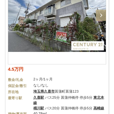
4.5万円
2ヶ月/1ヶ月
敷金/礼金
なし/なし
保証金/敷引
埼玉県
久喜市
菖蒲町菖蒲123
所在地
久喜駅
バス25分 菖蒲仲橋停 停歩5分
東北本
最寄り駅
線
桶川駅
バス20分 菖蒲仲橋停 停歩5分
高崎線
40.78m²