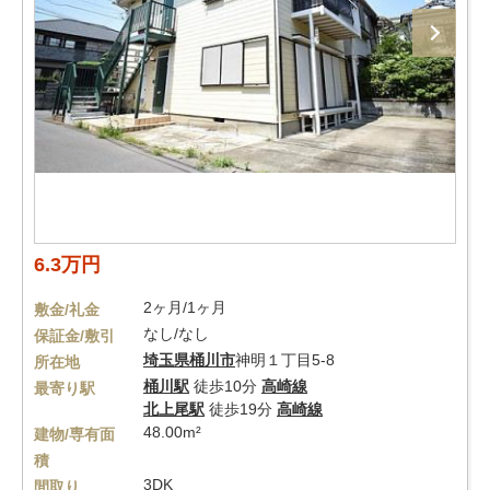
6.3万円
2ヶ月/1ヶ月
敷金/礼金
なし/なし
保証金/敷引
埼玉県
桶川市
神明１丁目5-8
所在地
桶川駅
徒歩10分
高崎線
最寄り駅
北上尾駅
徒歩19分
高崎線
48.00m²
建物/専有面
積
3DK
間取り