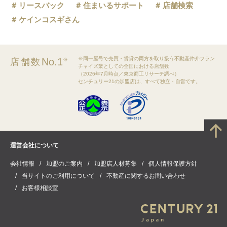
リースバック
住まいるサポート
店舗検索
ケインコスギさん
※同一屋号で売買・賃貸の両方を取り扱う不動産仲介フラン
No.1
店舗数
※
チャイズ業としての全国における店舗数
（2026年7月時点／東京商工リサーチ調べ）
センチュリー21の加盟店は、すべて独立・自営です。
運営会社について
会社情報
加盟のご案内
加盟店人材募集
個人情報保護方針
当サイトのご利用について
不動産に関するお問い合わせ
お客様相談室