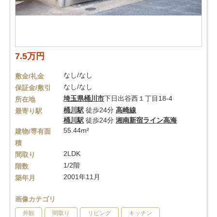
7.5万円
なし/なし
敷金/礼金
なし/なし
保証金/敷引
埼玉県
桶川市
下日出谷西１丁目18-4
所在地
桶川駅
徒歩24分
高崎線
最寄り駅
桶川駅
徒歩24分
湘南新宿ライン高海
55.44m²
建物/専有面
積
2LDK
間取り
1/2階
階数
2001年11月
築年月
画像カテゴリ
外観
間取り
リビング
キッチン