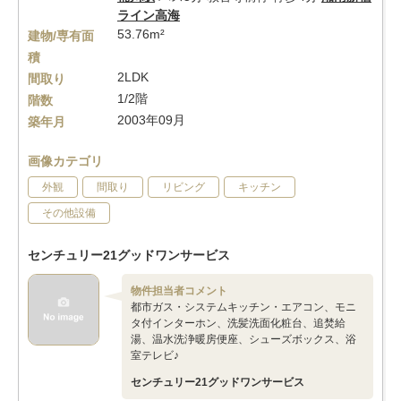
ライン高海
53.76m²
建物/専有面
積
2LDK
間取り
1/2階
階数
2003年09月
築年月
画像カテゴリ
外観
間取り
リビング
キッチン
その他設備
センチュリー21グッドワンサービス
物件担当者コメント
都市ガス・システムキッチン・エアコン、モニ
タ付インターホン、洗髪洗面化粧台、追焚給
湯、温水洗浄暖房便座、シューズボックス、浴
室テレビ♪
センチュリー21グッドワンサービス