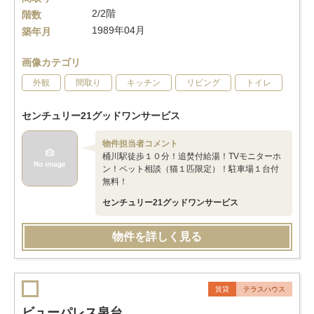
2/2階
階数
1989年04月
築年月
画像カテゴリ
外観
間取り
キッチン
リビング
トイレ
センチュリー21グッドワンサービス
物件担当者コメント
桶川駅徒歩１０分！追焚付給湯！TVモニターホ
ン！ペット相談（猫１匹限定）！駐車場１台付
無料！
センチュリー21グッドワンサービス
物件を詳しく見る
賃貸
テラスハウス
ビューパレス泉台