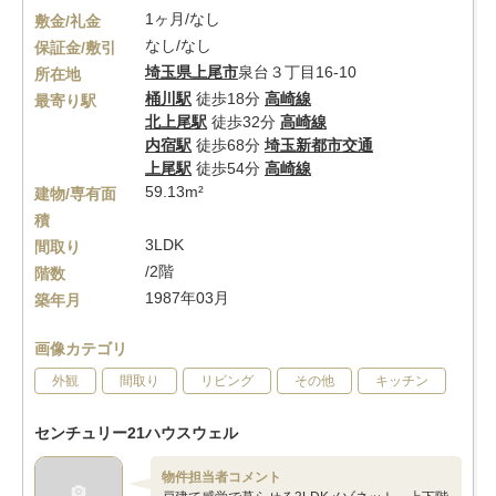
1ヶ月/なし
敷金/礼金
なし/なし
保証金/敷引
埼玉県
上尾市
泉台３丁目16-10
所在地
桶川駅
徒歩18分
高崎線
最寄り駅
北上尾駅
徒歩32分
高崎線
内宿駅
徒歩68分
埼玉新都市交通
上尾駅
徒歩54分
高崎線
59.13m²
建物/専有面
積
3LDK
間取り
/2階
階数
1987年03月
築年月
画像カテゴリ
外観
間取り
リビング
その他
キッチン
センチュリー21ハウスウェル
物件担当者コメント