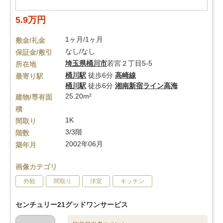
5.9万円
1ヶ月/1ヶ月
敷金/礼金
なし/なし
保証金/敷引
埼玉県
桶川市
若宮２丁目5-5
所在地
桶川駅
徒歩6分
高崎線
最寄り駅
桶川駅
徒歩6分
湘南新宿ライン高海
25.20m²
建物/専有面
積
1K
間取り
3/3階
階数
2002年06月
築年月
画像カテゴリ
外観
間取り
洋室
キッチン
センチュリー21グッドワンサービス