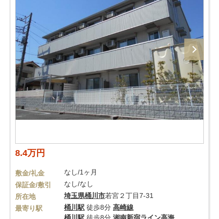
8.4万円
なし/1ヶ月
敷金/礼金
なし/なし
保証金/敷引
埼玉県
桶川市
若宮２丁目7-31
所在地
桶川駅
徒歩8分
高崎線
最寄り駅
桶川駅
徒歩8分
湘南新宿ライン高海