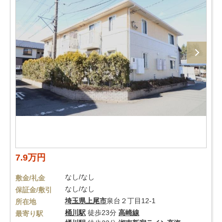
7.9万円
なし/なし
敷金/礼金
なし/なし
保証金/敷引
埼玉県
上尾市
泉台２丁目12-1
所在地
桶川駅
徒歩23分
高崎線
最寄り駅