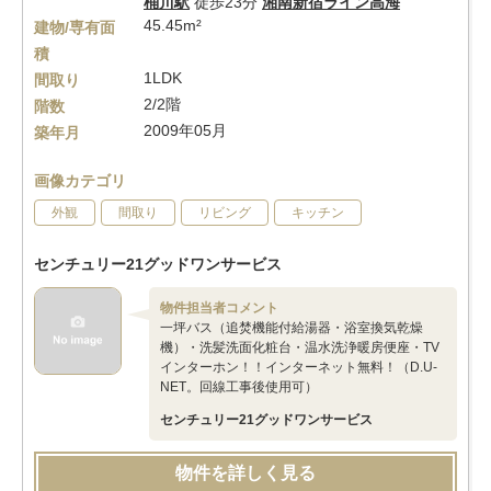
桶川駅
徒歩23分
湘南新宿ライン高海
45.45m²
建物/専有面
積
1LDK
間取り
2/2階
階数
2009年05月
築年月
画像カテゴリ
外観
間取り
リビング
キッチン
センチュリー21グッドワンサービス
物件担当者コメント
一坪バス（追焚機能付給湯器・浴室換気乾燥
機）・洗髪洗面化粧台・温水洗浄暖房便座・TV
インターホン！！インターネット無料！（D.U-
NET。回線工事後使用可）
センチュリー21グッドワンサービス
物件を詳しく見る