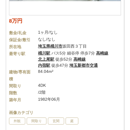
8万円
1ヶ月/なし
敷金/礼金
なし/なし
保証金/敷引
埼玉県
桶川市
坂田西３丁目
所在地
桶川駅
バス5分 細谷停 停歩7分
高崎線
最寄り駅
北上尾駅
徒歩52分
高崎線
内宿駅
徒歩47分
埼玉新都市交通
84.04m²
建物/専有面
積
4DK
間取り
/2階
階数
1982年06月
築年月
画像カテゴリ
外観
間取り
玄関
庭