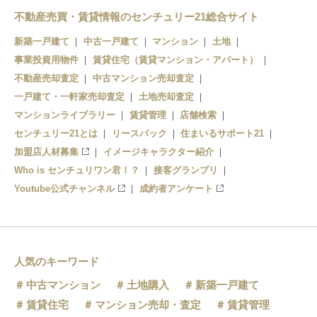
桶川
北本
不動産売買・賃貸情報のセンチュリー21総合サイト
北本
桶川
新築一戸建て
中古一戸建て
マンション
土地
事業投資用物件
北上尾
賃貸住宅（賃貸マンション・アパート）
鴻巣
不動産売却査定
中古マンション売却査定
上尾
北鴻巣
一戸建て・一軒家売却査定
土地売却査定
マンションライブラリー
賃貸管理
店舗検索
宮原
センチュリー21とは
リースバック
住まいるサポート21
加盟店人材募集
イメージキャラクター紹介
Who is センチュリワン君！？
接客グランプリ
Youtube公式チャンネル
成約者アンケート
人気のキーワード
中古マンション
土地購入
新築一戸建て
賃貸住宅
マンション売却・査定
賃貸管理