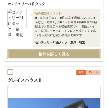
センチュリー21住タック
物件担当者コメント
■～庭付き戸建て～■駐車場は近隣にあります■礼
金なし・敷金1か月■ペット飼育可能■全居室6帖
以上でお部屋広々＆収納充実です！2階にトイ
レ・洗面コーナーあり！フレスポ桶川まで徒歩
12分～周辺には買い物施設充実です
センチュリー21住タック 藤澤 明繁
物件を詳しく見る
賃貸
アパート
グレイスハウスⅡ