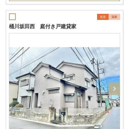
賃貸
貸家
桶川坂田西 庭付き戸建貸家