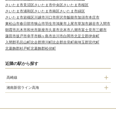
さいたま市見沼区
さいたま市中央区
さいたま市桜区
さいたま市浦和区
さいたま市南区
さいたま市緑区
さいたま市岩槻区
川越市
川口市
所沢市
飯能市
加須市
本庄市
東松山市
春日部市
狭山市
羽生市
鴻巣市
上尾市
草加市
越谷市
入間市
朝霞市
志木市
和光市
新座市
久喜市
北本市
八潮市
富士見市
三郷市
蓮田市
坂戸市
幸手市
鶴ヶ島市
吉川市
白岡市
北足立郡伊奈町
入間郡毛呂山町
比企郡滑川町
比企郡吉見町
南埼玉郡宮代町
北葛飾郡杉戸町
北葛飾郡松伏町
近隣の駅から探す
高崎線
湘南新宿ライン高海
宮原
北鴻巣
上尾
鴻巣
北上尾