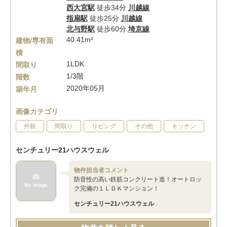
西大宮駅
徒歩34分
川越線
指扇駅
徒歩25分
川越線
北与野駅
徒歩60分
埼京線
40.41m²
建物/専有面
積
1LDK
間取り
1/3階
階数
2020年05月
築年月
画像カテゴリ
外観
間取り
リビング
その他
キッチン
センチュリー21ハウスウェル
物件担当者コメント
防音性の高い鉄筋コンクリート造！オートロッ
ク完備の１ＬＤＫマンション！
センチュリー21ハウスウェル