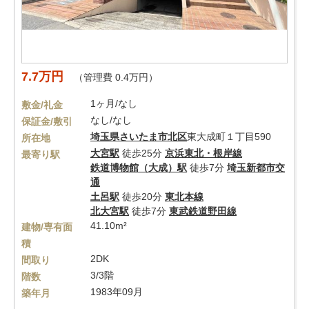
7.7万円
（管理費 0.4万円）
1ヶ月/なし
敷金/礼金
なし/なし
保証金/敷引
埼玉県
さいたま市北区
東大成町１丁目590
所在地
大宮駅
徒歩25分
京浜東北・根岸線
最寄り駅
鉄道博物館（大成）駅
徒歩7分
埼玉新都市交
通
土呂駅
徒歩20分
東北本線
北大宮駅
徒歩7分
東武鉄道野田線
41.10m²
建物/専有面
積
2DK
間取り
3/3階
階数
1983年09月
築年月