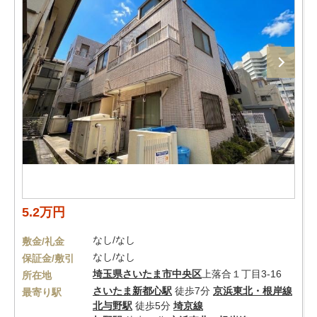
5.2万円
なし/なし
敷金/礼金
なし/なし
保証金/敷引
埼玉県
さいたま市中央区
上落合１丁目3-16
所在地
さいたま新都心駅
徒歩7分
京浜東北・根岸線
最寄り駅
北与野駅
徒歩5分
埼京線