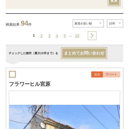
変更
94
検索結果
件
1
2
3
4
5
…
10
まとめてお問い合わせ
チェックした物件（最大10件まで）を
賃貸
アパート
フラワーヒル宮原