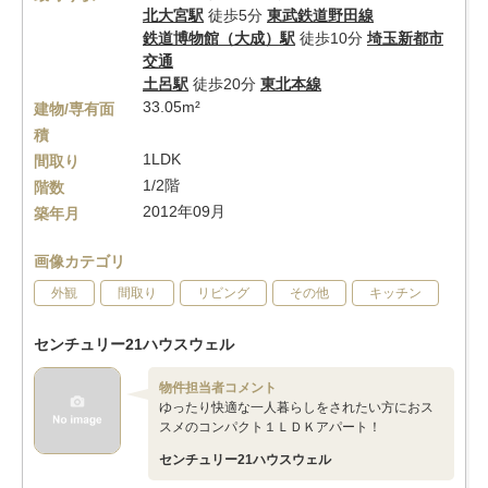
北大宮駅
徒歩5分
東武鉄道野田線
鉄道博物館（大成）駅
徒歩10分
埼玉新都市
交通
土呂駅
徒歩20分
東北本線
33.05m²
建物/専有面
積
1LDK
間取り
1/2階
階数
2012年09月
築年月
画像カテゴリ
外観
間取り
リビング
その他
キッチン
センチュリー21ハウスウェル
物件担当者コメント
ゆったり快適な一人暮らしをされたい方におス
スメのコンパクト１ＬＤＫアパート！
センチュリー21ハウスウェル