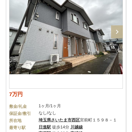
7万円
1ヶ月/1ヶ月
敷金/礼金
なし/なし
保証金/敷引
埼玉県
さいたま市西区
宮前町１５９８－１
所在地
日進駅
徒歩14分
川越線
最寄り駅