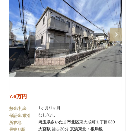
7.6万円
1ヶ月/1ヶ月
敷金/礼金
なし/なし
保証金/敷引
埼玉県
さいたま市北区
東大成町１丁目639
所在地
大宮駅
徒歩20分
京浜東北・根岸線
最寄り駅