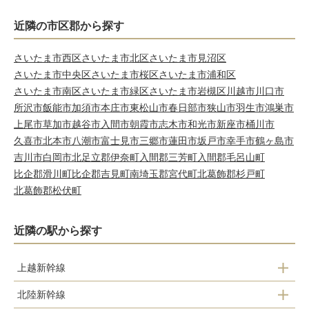
近隣の市区郡から探す
さいたま市西区
さいたま市北区
さいたま市見沼区
さいたま市中央区
さいたま市桜区
さいたま市浦和区
さいたま市南区
さいたま市緑区
さいたま市岩槻区
川越市
川口市
所沢市
飯能市
加須市
本庄市
東松山市
春日部市
狭山市
羽生市
鴻巣市
上尾市
草加市
越谷市
入間市
朝霞市
志木市
和光市
新座市
桶川市
久喜市
北本市
八潮市
富士見市
三郷市
蓮田市
坂戸市
幸手市
鶴ヶ島市
吉川市
白岡市
北足立郡伊奈町
入間郡三芳町
入間郡毛呂山町
比企郡滑川町
比企郡吉見町
南埼玉郡宮代町
北葛飾郡杉戸町
北葛飾郡松伏町
近隣の駅から探す
上越新幹線
大宮
北陸新幹線