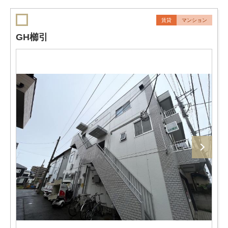
賃貸
マンション
GH櫛引