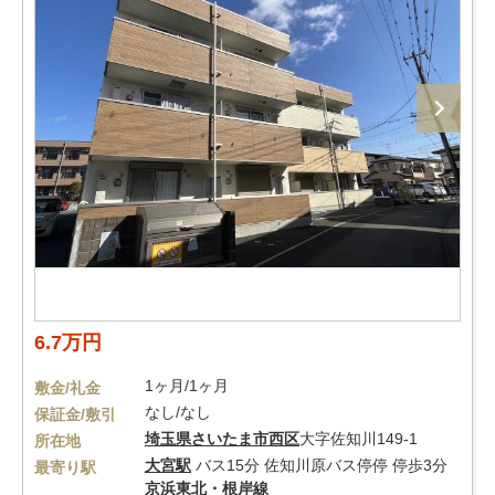
6.7万円
1ヶ月/1ヶ月
敷金/礼金
なし/なし
保証金/敷引
埼玉県
さいたま市西区
大字佐知川149-1
所在地
大宮駅
バス15分 佐知川原バス停停 停歩3分
最寄り駅
京浜東北・根岸線