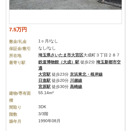
7.5万円
1ヶ月/なし
敷金/礼金
なし/なし
保証金/敷引
埼玉県
さいたま市大宮区
大成町３丁目２８７
所在地
鉄道博物館（大成）駅
徒歩2分
埼玉新都市交
最寄り駅
通
大宮駅
徒歩23分
京浜東北・根岸線
日進駅
徒歩20分
川越線
宮原駅
徒歩30分
高崎線
55.14m²
建物/専有面
積
3DK
間取り
3/3階
階数
1990年08月
築年月