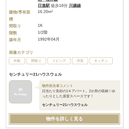
日進駅
徒歩18分
川越線
16.20m²
建物/専有面
積
1K
間取り
1/2階
階数
1992年04月
築年月
画像カテゴリ
外観
間取り
リビング
洋室
キッチン
センチュリー21ハウスウェル
物件担当者コメント
日当たり良好の1Ｋアパート。2か所の収納！ゆ
ったりとした居室スペースです！
センチュリー21ハウスウェル
物件を詳しく見る