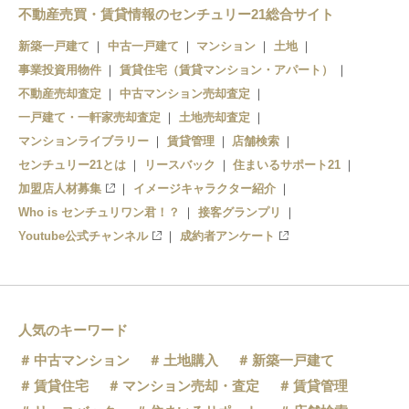
北大宮
不動産売買・賃貸情報のセンチュリー21総合サイト
大宮
新築一戸建て
中古一戸建て
マンション
土地
事業投資用物件
賃貸住宅（賃貸マンション・アパート）
不動産売却査定
中古マンション売却査定
一戸建て・一軒家売却査定
土地売却査定
マンションライブラリー
賃貸管理
店舗検索
センチュリー21とは
リースバック
住まいるサポート21
加盟店人材募集
イメージキャラクター紹介
Who is センチュリワン君！？
接客グランプリ
Youtube公式チャンネル
成約者アンケート
人気のキーワード
中古マンション
土地購入
新築一戸建て
賃貸住宅
マンション売却・査定
賃貸管理