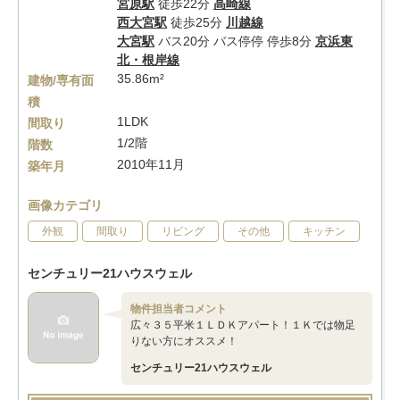
宮原駅
徒歩22分
高崎線
西大宮駅
徒歩25分
川越線
大宮駅
バス20分 バス停停 停歩8分
京浜東
北・根岸線
35.86m²
建物/専有面
積
1LDK
間取り
1/2階
階数
2010年11月
築年月
画像カテゴリ
外観
間取り
リビング
その他
キッチン
センチュリー21ハウスウェル
物件担当者コメント
広々３５平米１ＬＤＫアパート！１Ｋでは物足
りない方にオススメ！
センチュリー21ハウスウェル