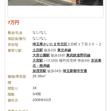
7万円
なし/なし
敷金/礼金
なし/なし
保証金/敷引
埼玉県
さいたま市北区
土呂町１丁目２０－２
所在地
土呂駅
徒歩2分
東北本線
最寄り駅
大宮公園駅
徒歩15分
東武鉄道野田線
大宮駅
バス10分 植竹住宅停 停歩3分
京浜東
北・根岸線
加茂宮駅
徒歩24分
埼玉新都市交通
28.38m²
建物/専有面
積
1K
間取り
3/4階
階数
2008年03月
築年月