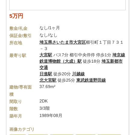
5万円
なし/1ヶ月
敷金/礼金
なし/なし
保証金/敷引
埼玉県
さいたま市大宮区
櫛引町１丁目７３１
所在地
－３
大宮駅
バス7分 櫛引中央停停 停歩1分
埼京線
最寄り駅
鉄道博物館（大成）駅
徒歩18分
埼玉新都市
交通
日進駅
徒歩20分
川越線
北大宮駅
徒歩25分
東武鉄道野田線
37.69m²
建物/専有面
積
2DK
間取り
3/3階
階数
1989年08月
築年月
画像カテゴリ