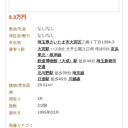
5.3万円
なし/なし
敷金/礼金
なし/なし
保証金/敷引
埼玉県
さいたま市大宮区
三橋１丁目1384-3
所在地
大宮駅
バス8分 大平公園入口停 停歩5分
京浜
最寄り駅
東北・根岸線
鉄道博物館（大成）駅
徒歩34分
埼玉新都市
交通
北与野駅
徒歩39分
埼京線
日進駅
徒歩45分
川越線
29.61m²
建物/専有面
積
1R
間取り
2/2階
階数
1995年03月
築年月
画像カテゴリ