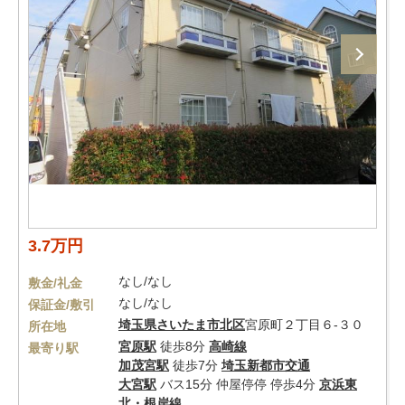
3.7万円
なし/なし
敷金/礼金
なし/なし
保証金/敷引
埼玉県
さいたま市北区
宮原町２丁目６-３０
所在地
宮原駅
徒歩8分
高崎線
最寄り駅
加茂宮駅
徒歩7分
埼玉新都市交通
大宮駅
バス15分 仲屋停停 停歩4分
京浜東
北・根岸線