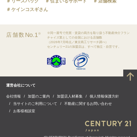
リースバック
住まいるサポート
店舗検索
ケインコスギさん
※同一屋号で売買・賃貸の両方を取り扱う不動産仲介フラン
No.1
店舗数
※
チャイズ業としての全国における店舗数
（2026年7月時点／東京商工リサーチ調べ）
センチュリー21の加盟店は、すべて独立・自営です。
運営会社について
会社情報
加盟のご案内
加盟店人材募集
個人情報保護方針
当サイトのご利用について
不動産に関するお問い合わせ
お客様相談室