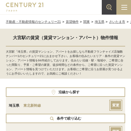
不動産・不動産情報のセンチュリー21
賃貸物件
関東
埼玉県
さいたま市
大宮駅の賃貸（賃貸マンション・アパート）物件情報
大宮駅「埼玉県」の賃貸マンション、アパートをお探しなら不動産フランチャイズ店舗数
ナンバー1のセンチュリー21におまかせ下さい。お客様の住みたいエリア・条件の賃貸マン
ション、アパート情報を94件紹介しております。住みたい沿線・駅・地域や、ご希望に合
った間取り、予算・ご希望の家賃、徒歩時間などの条件から、ご希望に沿った賃貸マンシ
ョン、アパート情報を見つけていただけます。お客様にご希望に沿うお部屋が見つかるよ
うにお手伝いいたしますので、お気軽にご相談ください！
沿線から探す
変更
埼玉県
東北新幹線
条件で絞り込む