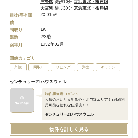
与野駅
徒歩10分
京浜東北・根岸線
大宮駅
徒歩30分
京浜東北・根岸線
20.01m²
建物/専有面
積
1K
間取り
2/3階
階数
1992年02月
築年月
画像カテゴリ
外観
間取り
リビング
洋室
キッチン
センチュリー21ハウスウェル
物件担当者コメント
人気のさいたま新都心・北与野エリア！2路線利
用可能な便利な住環境！！
センチュリー21ハウスウェル
物件を詳しく見る