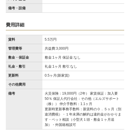
備考・設備
費用詳細
賃料
5.5万円
管理費等
共益費:3,000円
敷金・保証金
敷金:1ヶ月 保証金:なし
礼金・敷引
礼金:1ヶ月 敷引:なし
更新料
0.5ヶ月(新家賃)
その他費用
備考
火災保険：19,000円（2年） 家賃保証：加入要
50％ 保証人代行会社：その他（エルズサポート
（株）） 仲介手数料：1.1ヶ月
更新時更新事務手数料：新賃料の０．５ヶ月（別
途消費税）・１年未満の解約は違約金がかかりま
す・ペット相談（小型犬１頭・敷金１ヶ月追
加）・外国籍相談可