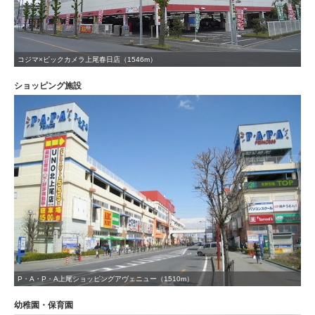
コジマ×ビックカメラ上尾春日店（1546m）
ショッピング施設
P・A・P・A上尾ショッピングアヴェニュー（1510m）
幼稚園・保育園