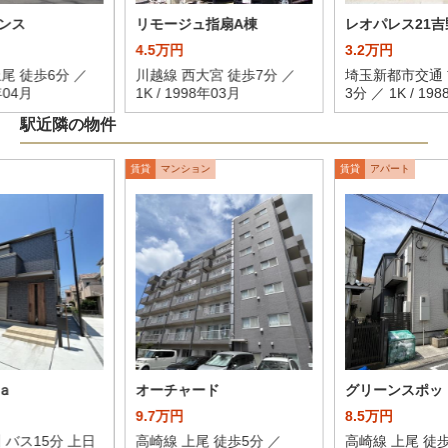
ンス
リモージュ指扇A棟
レオパレス21吉
4.5万円
3.2万円
尾 徒歩6分 ／
川越線 西大宮 徒歩7分 ／
埼玉新都市交通 
5年04月
1K / 1998年03月
3分 ／ 1K / 19
駅近隣の物件
賃貸
マンション
賃貸
アパート
ａ
オーチャード
グリーンスポッ
9.7万円
8.5万円
 バス15分 上日
高崎線 上尾 徒歩5分 ／
高崎線 上尾 徒歩