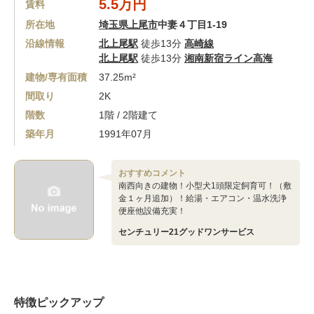
5.5万円
賃料
所在地
埼玉県上尾市
中妻４丁目1-19
沿線情報
北上尾駅
徒歩13分
高崎線
北上尾駅
徒歩13分
湘南新宿ライン高海
建物/専有面積
37.25m²
間取り
2K
階数
1階 / 2階建て
築年月
1991年07月
おすすめコメント
南西向きの建物！小型犬1頭限定飼育可！（敷
金１ヶ月追加）！給湯・エアコン・温水洗浄
便座他設備充実！
センチュリー21グッドワンサービス
特徴ピックアップ