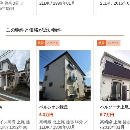
 停歩3分 ／
2LDK / 1999年01月
2LDK / 2016年
025年09月
この物件と価格が近い物件
賃貸
アパート
賃貸
アパート
A
ベルシオン緑丘
ペルソーナ上尾
6.3万円
5.7万円
イン高海 上尾 徒
高崎線 北上尾 徒歩14分 ／
高崎線 上尾 徒歩1
DK / 1992年08
1LDK / 1988年08月
/ 2018年01月