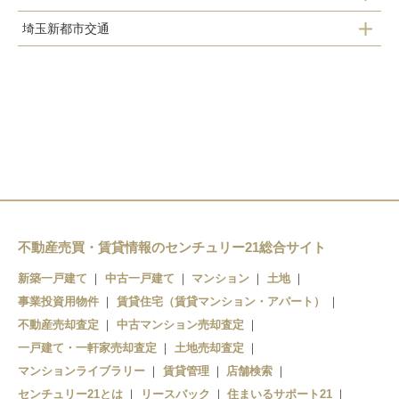
埼玉新都市交通
北上尾駅
北上尾駅
原市駅
上尾駅
沼南駅
不動産売買・賃貸情報のセンチュリー21総合サイト
新築一戸建て
中古一戸建て
マンション
土地
事業投資用物件
賃貸住宅（賃貸マンション・アパート）
不動産売却査定
中古マンション売却査定
一戸建て・一軒家売却査定
土地売却査定
マンションライブラリー
賃貸管理
店舗検索
センチュリー21とは
リースバック
住まいるサポート21