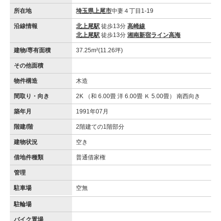
所在地
埼玉県上尾市
中妻４丁目1-19
沿線情報
北上尾駅
徒歩13分
高崎線
北上尾駅
徒歩13分
湘南新宿ライン高海
建物/専有面積
37.25m²(11.26坪)
その他面積
物件構造
木造
間取り・向き
2K （和 6.00畳 洋 6.00畳 Ｋ 5.00畳） 南西向き
築年月
1991年07月
階建/階
2階建ての1階部分
建物状況
空き
借地件種類
普通借家権
管理
駐車場
空無
駐輪場
バイク置場