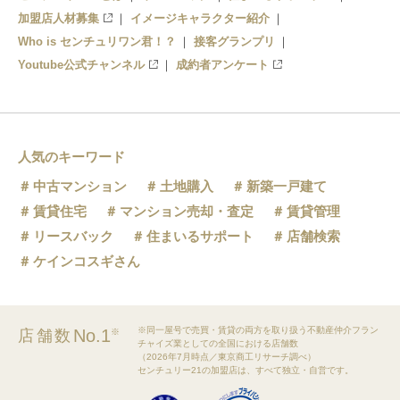
加盟店人材募集
イメージキャラクター紹介
Who is センチュリワン君！？
接客グランプリ
Youtube公式チャンネル
成約者アンケート
人気のキーワード
中古マンション
土地購入
新築一戸建て
賃貸住宅
マンション売却・査定
賃貸管理
リースバック
住まいるサポート
店舗検索
ケインコスギさん
※同一屋号で売買・賃貸の両方を取り扱う不動産仲介フラン
No.1
店舗数
※
チャイズ業としての全国における店舗数
（2026年7月時点／東京商工リサーチ調べ）
センチュリー21の加盟店は、すべて独立・自営です。