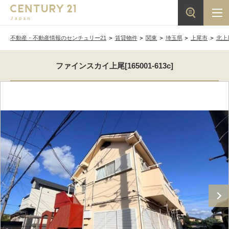
不動産・不動産情報のセンチュリー21
賃貸物件
関東
埼玉県
上尾市
北上
ファインスカイ上尾[165001-613c]