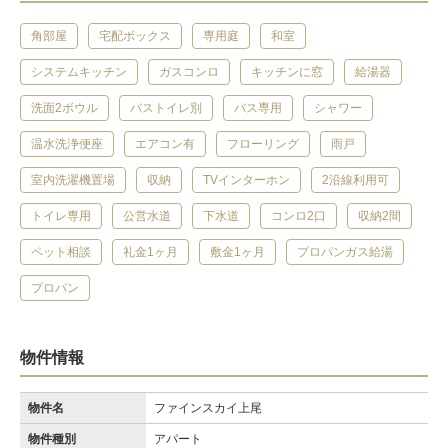
角部屋
宅配ボックス
専用庭
和室
システムキッチン
ガスコンロ
キッチンに窓
給湯器
洗面2ボウル
バストイレ別
バス専用
シャワー
温水洗浄便座
エアコン有
フローリング
雨戸
室内洗濯機置場
収納
TVインターホン
2沿線利用可
トイレ専用
公営水道
下水道
コンロ2口
収納2間
ペット相談
礼金1ヶ月
敷金1ヶ月
プロパンガス給湯
プロパン
物件情報
物件名
ファインスカイ上尾
物件種別
アパート