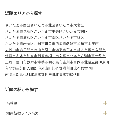
近隣エリアから探す
さいたま市西区
さいたま市北区
さいたま市大宮区
さいたま市見沼区
さいたま市中央区
さいたま市桜区
さいたま市浦和区
さいたま市南区
さいたま市緑区
さいたま市岩槻区
川越市
川口市
所沢市
飯能市
加須市
本庄市
東松山市
春日部市
狭山市
羽生市
鴻巣市
草加市
越谷市
蕨市
入間市
朝霞市
志木市
和光市
新座市
桶川市
久喜市
北本市
八潮市
富士見市
三郷市
蓮田市
坂戸市
幸手市
鶴ヶ島市
吉川市
白岡市
北足立郡伊奈町
入間郡三芳町
入間郡毛呂山町
比企郡滑川町
比企郡吉見町
南埼玉郡宮代町
北葛飾郡杉戸町
北葛飾郡松伏町
近隣の駅から探す
高崎線
湘南新宿ライン高海
上尾駅