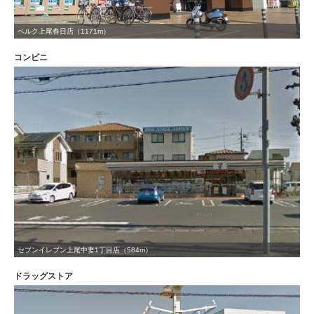
ベルク上尾春日店（1171m）
コンビニ
セブンイレブン上尾中妻1丁目店（584m）
ドラッグストア