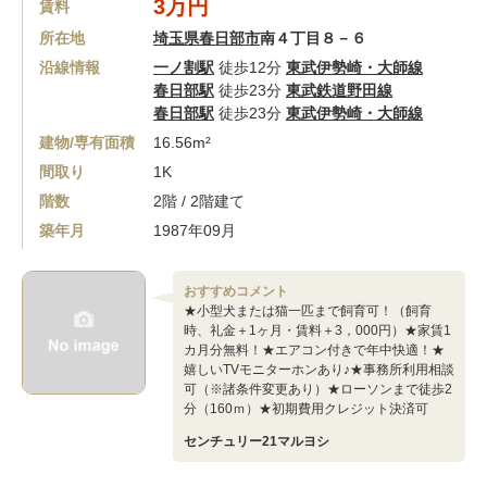
3万円
賃料
所在地
埼玉県春日部市
南４丁目８－６
沿線情報
一ノ割駅
徒歩12分
東武伊勢崎・大師線
春日部駅
徒歩23分
東武鉄道野田線
春日部駅
徒歩23分
東武伊勢崎・大師線
建物/専有面積
16.56m²
間取り
1K
階数
2階 / 2階建て
築年月
1987年09月
おすすめコメント
★小型犬または猫一匹まで飼育可！（飼育
時、礼金＋1ヶ月・賃料＋3，000円）★家賃1
カ月分無料！★エアコン付きで年中快適！★
嬉しいTVモニターホンあり♪★事務所利用相談
可（※諸条件変更あり）★ローソンまで徒歩2
分（160ｍ）★初期費用クレジット決済可
センチュリー21マルヨシ