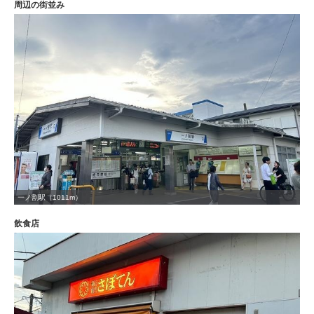
周辺の街並み
一ノ割駅（1011m）
飲食店