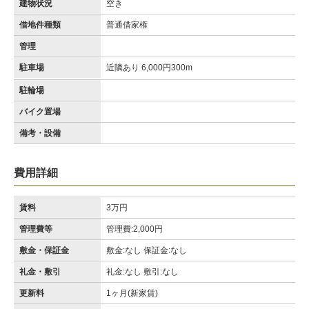
建物状況
空き
借地件種類
普通借家権
管理
駐車場
近隣あり 6,000円300m
駐輪場
バイク置場
備考・設備
費用詳細
賃料
3万円
管理費等
管理費:2,000円
敷金・保証金
敷金:なし 保証金:なし
礼金・敷引
礼金:なし 敷引:なし
更新料
1ヶ月(新家賃)