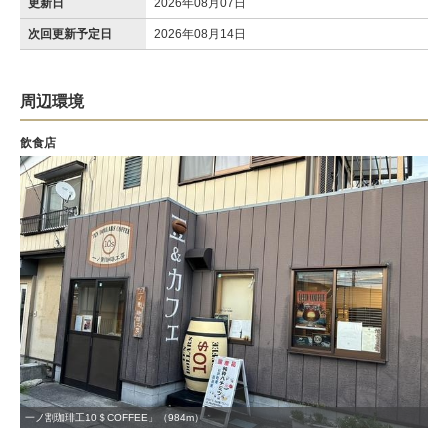
更新日
2026年08月07日
次回更新予定日
2026年08月14日
周辺環境
飲食店
一ノ割珈琲工10＄COFFEE」（984m）