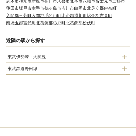
志木市
和光市
新座市
桶川市
久喜市
北本市
八潮市
富士見市
三郷市
蓮田市
坂戸市
幸手市
鶴ヶ島市
吉川市
白岡市
北足立郡伊奈町
入間郡三芳町
入間郡毛呂山町
比企郡滑川町
比企郡吉見町
南埼玉郡宮代町
北葛飾郡杉戸町
北葛飾郡松伏町
近隣の駅から探す
東武伊勢崎・大師線
東武鉄道野田線
武里駅
南桜井駅
一ノ割駅
藤の牛島駅
春日部駅
春日部駅
北春日部駅
八木崎駅
豊春駅