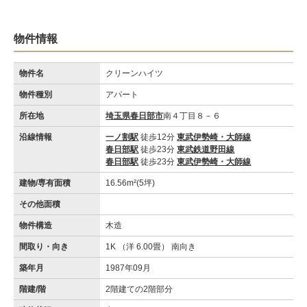
物件情報
物件名
クリーンハイツ
物件種別
アパート
所在地
埼玉県春日部市
南４丁目８－６
沿線情報
一ノ割駅
徒歩12分
東武伊勢崎・大師線
春日部駅
徒歩23分
東武鉄道野田線
春日部駅
徒歩23分
東武伊勢崎・大師線
建物/専有面積
16.56m²(5坪)
その他面積
物件構造
木造
間取り・向き
1K （洋 6.00畳） 南向き
築年月
1987年09月
階建/階
2階建ての2階部分