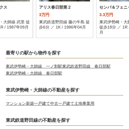
クス
アリス春日部第２
センバ＆フェニ
3万円
3.3万円
・大師線 武里 徒
東武鉄道野田線 藤の牛島 徒
東武伊勢崎・大
R / 1987年09月
歩6分 ／ 1K / 1986年04月
徒歩18分 ／ 1R /
月
最寄りの駅から物件を探す
東武伊勢崎・大師線 一ノ割駅
東武鉄道野田線 春日部駅
東武伊勢崎・大師線 春日部駅
東武伊勢崎・大師線の不動産を探す
マンション
新築一戸建て
中古一戸建て
土地
事業用
東武鉄道野田線の不動産を探す