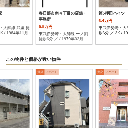
家
春日部市南４丁目の店舗・
第5押田ハイツ
事務所
6.4万円
5.5万円
・大師線 武里 徒
東武伊勢崎・大師
K / 1984年11月
歩6分 ／ 3K / 1
東武伊勢崎・大師線 一ノ割
徒歩6分 ／ / 1979年02月
この物件と価格が近い物件
賃貸
アパート
賃貸
アパート