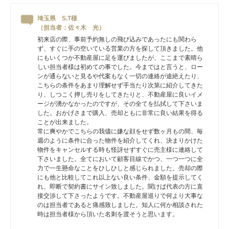
埼玉県 S.T様
（担当者：佐々木 光）
初来店の際、事前予約無しの飛び込みであったにも関わら
ず、すぐに手の空いている営業の方を探して頂きました。他
にもいくつか不動産屋に足を運びましたが、ここまで素晴ら
しい担当者様は初めての事でした。今まではと言うと、ロー
ンが通らないと見るや代案もなく一切の連絡が途絶えたり、
こちらの条件をあまり理解せず手当たり次第に紹介してきた
り、しつこく押し売りをしてきたりと、不動産屋に良いイメ
ージが湧かなかったのですが、その全てを払拭して下さいま
した。おかげさまで購入、売却ともに非常に良い結果を得る
ことが出来ました。
常に爽やかでこちらの我儘に嫌な顔をせず数ヶ月もの間、毎
週のように条件に合った物件を紹介してくれ、決まりかけた
物件をキャンセルする時も怪訝せずすぐに売主様に連絡して
下さいました。全てにおいて顧客目線でかつ、一つ一つに全
力で一生懸命なことをひしひしと感じられました。売却の際
にも他と比較してこれ以上ない良い条件、金額を提示してく
れ、即断で契約書にサイン致しました。聞けば代表の方に直
接交渉して下さったようです。不動産屋巡りで何より大事な
のは担当者であると痛感致しました。知人に何か相談された
時は担当者様から頂いた名刺を渡そうと思います。