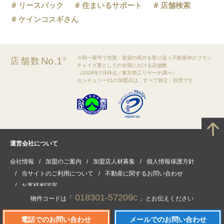
リースバック
住まいるサポート
店舗検索
ケインコスギさん
※同一屋号で売買・賃貸の両方を取り扱う不動産仲介フラン
No.1
店舗数
※
チャイズ業としての全国における店舗数
（2026年7月時点／東京商工リサーチ調べ）
センチュリー21の加盟店は、すべて独立・自営です。
運営会社について
会社情報
加盟のご案内
加盟店人材募集
個人情報保護方針
当サイトのご利用について
不動産に関するお問い合わせ
お客様相談室
018301-57209c
物件コードは「
」とお伝えください
電話でのお問い合わせ
メールでのお問い合わせ