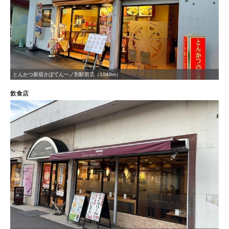
とんかつ新宿さぼてん一ノ割駅前店（1049m）
飲食店