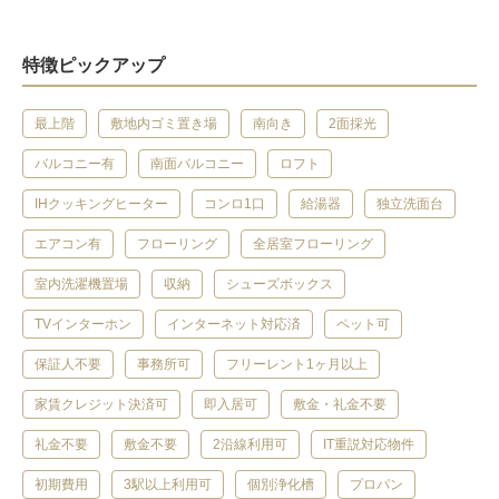
特徴ピックアップ
最上階
敷地内ゴミ置き場
南向き
2面採光
バルコニー有
南面バルコニー
ロフト
IHクッキングヒーター
コンロ1口
給湯器
独立洗面台
エアコン有
フローリング
全居室フローリング
室内洗濯機置場
収納
シューズボックス
TVインターホン
インターネット対応済
ペット可
保証人不要
事務所可
フリーレント1ヶ月以上
家賃クレジット決済可
即入居可
敷金・礼金不要
礼金不要
敷金不要
2沿線利用可
IT重説対応物件
初期費用
3駅以上利用可
個別浄化槽
プロパン