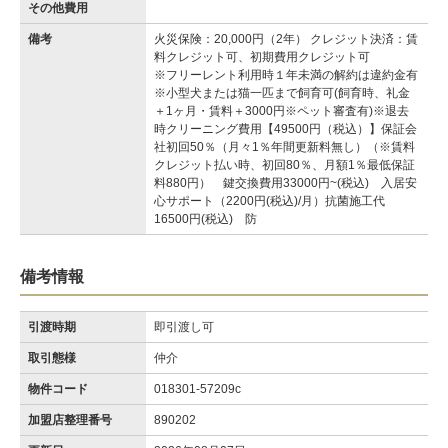
その他費用
備考
火災保険：20,000円（2年） クレジット決済：賃
料クレジット可、初期費用クレジット可
※フリーレント利用時１年未満の解約は違約金有
※小型犬または猫一匹まで飼育可(飼育時、礼金
＋1ヶ月・賃料＋3000円※ペット審査有)※退去
時クリーニング費用【49500円（税込）】保証会
社初回50％（月々1％年間更新料無し）（※賃料
クレジット払い時、初回80％、月額1％最低保証
料880円） 鍵交換費用33000円~(税込) 入居安
心サポート（2200円(税込)/月）抗菌施工代
16500円(税込) 防
備考情報
引渡時期
即引渡し可
取引態様
仲介
物件コード
018301-57209c
加盟店整理番号
890202