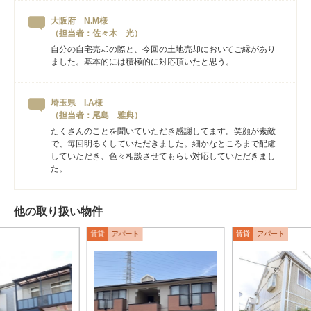
大阪府 N.M様
（担当者：佐々木 光）
自分の自宅売却の際と、今回の土地売却においてご縁があり
ました。基本的には積極的に対応頂いたと思う。
埼玉県 I.A様
（担当者：尾島 雅典）
たくさんのことを聞いていただき感謝してます。笑顔が素敵
で、毎回明るくしていただきました。細かなところまで配慮
していただき、色々相談させてもらい対応していただきまし
た。
他の取り扱い物件
賃貸
アパート
賃貸
アパート