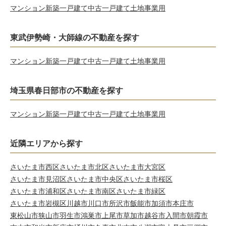
マンション
新築一戸建て
中古一戸建て
土地
事業用
東武伊勢崎・大師線の不動産を探す
マンション
新築一戸建て
中古一戸建て
土地
事業用
埼玉県春日部市の不動産を探す
マンション
新築一戸建て
中古一戸建て
土地
事業用
近隣エリアから探す
さいたま市西区
さいたま市北区
さいたま市大宮区
さいたま市見沼区
さいたま市中央区
さいたま市桜区
さいたま市浦和区
さいたま市南区
さいたま市緑区
さいたま市岩槻区
川越市
川口市
所沢市
飯能市
加須市
本庄市
東松山市
狭山市
羽生市
鴻巣市
上尾市
草加市
越谷市
入間市
朝霞市