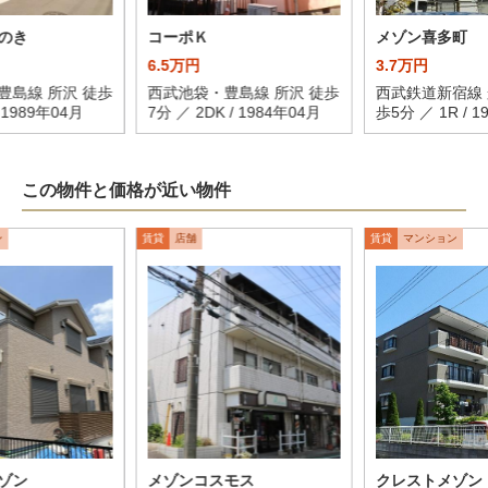
のき
コーポＫ
メゾン喜多町
6.5万円
3.7万円
豊島線 所沢 徒歩
西武池袋・豊島線 所沢 徒歩
西武鉄道新宿線 
/ 1989年04月
7分 ／ 2DK / 1984年04月
歩5分 ／ 1R / 1
この物件と価格が近い物件
ン
賃貸
店舗
賃貸
マンション
ゾン
メゾンコスモス
クレストメゾン