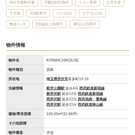
仲介手数料不要
IT重説対応物件
トイレ専用
公営水道
下水道
3台駐車可
コンロ2口
エアコン2台
敷金2ヶ月
3沿線以上利用可
3駅以上利用可
物件情報
物件名
KITAMACHIHOUSE
物件種別
貸家
所在地
埼玉県所沢市
喜多町10-16
沿線情報
航空公園駅
徒歩4分
西武鉄道新宿線
新所沢駅
徒歩12分
西武鉄道新宿線
西所沢駅
徒歩22分
西武池袋・豊島線
西所沢駅
徒歩22分
西武鉄道狭山線
建物/専有面積
108.05m²(32.68坪)
その他面積
物件構造
木造