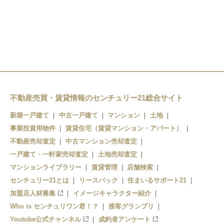
狭山ヶ丘駅
西武球場前駅
西武球場前駅
不動産売買・賃貸情報のセンチュリー21総合サイト
新築一戸建て
中古一戸建て
マンション
土地
事業投資用物件
賃貸住宅（賃貸マンション・アパート）
不動産売却査定
中古マンション売却査定
一戸建て・一軒家売却査定
土地売却査定
マンションライブラリー
賃貸管理
店舗検索
センチュリー21とは
リースバック
住まいるサポート21
加盟店人材募集
イメージキャラクター紹介
Who is センチュリワン君！？
接客グランプリ
Youtube公式チャンネル
成約者アンケート