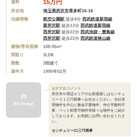
15万円
賃料
所在地
埼玉県所沢市
喜多町10-16
沿線情報
航空公園駅
徒歩4分
西武鉄道新宿線
新所沢駅
徒歩12分
西武鉄道新宿線
西所沢駅
徒歩22分
西武池袋・豊島線
西所沢駅
徒歩22分
西武鉄道狭山線
建物/専有面積
108.05m²
間取り
3LDK
階数
3階建て
築年月
1995年02月
おすすめコメント
所沢市や周辺エリアのお部屋探しはセンチュ
リー２１三巧商事へお任せください。当社管
理物件を中心に敷金不要物件、仲介手数料不
要、ペット飼育可物件等様々な物件をご紹介
しております。お気軽にお問い合わせくださ
い。
センチュリー21三巧商事