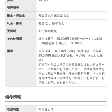
賃料
15万円
管理費等
敷金・保証金
敷金:2ヶ月 保証金:なし
礼金・敷引
礼金:なし 敷引:なし
更新料
1ヶ月(新家賃)
その他費用
鍵交換費用：25,300円 24時間サポート：1,100
円 町内会費（1年分）：3,600円
備考
火災保険：20,000円（2年） 家賃保証：加入要
25,000円 保証人代行会社：その他（あんしん保
証）
所沢市や周辺エリアのお部屋探しはセンチュリー
２１三巧商事へお任せください。当社管理物件を
中心に敷金不要物件、仲介手数料不要、ペット飼
育可物件等様々な物件をご紹介しております。お
気軽にお問い合わせください。
備考情報
引渡時期
即引渡し可