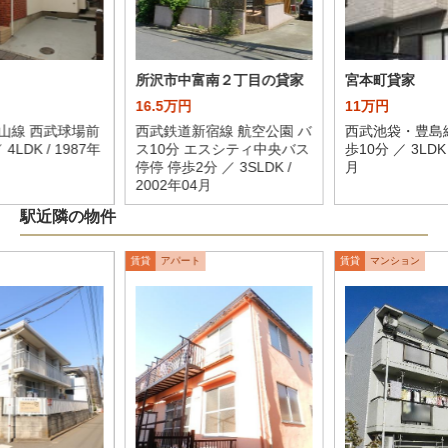
所沢市中富南２丁目の貸家
宮本町貸家
16.5万円
11万円
山線 西武球場前
西武鉄道新宿線 航空公園 バ
西武池袋・豊島線
4LDK / 1987年
ス10分 エスシティ中央バス
歩10分 ／ 3LDK 
停停 停歩2分 ／ 3SLDK /
月
2002年04月
駅近隣の物件
賃貸
アパート
賃貸
マンション