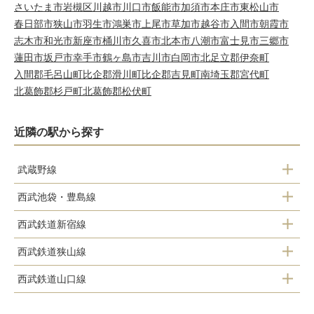
さいたま市岩槻区
川越市
川口市
飯能市
加須市
本庄市
東松山市
春日部市
狭山市
羽生市
鴻巣市
上尾市
草加市
越谷市
入間市
朝霞市
志木市
和光市
新座市
桶川市
久喜市
北本市
八潮市
富士見市
三郷市
蓮田市
坂戸市
幸手市
鶴ヶ島市
吉川市
白岡市
北足立郡伊奈町
入間郡毛呂山町
比企郡滑川町
比企郡吉見町
南埼玉郡宮代町
北葛飾郡杉戸町
北葛飾郡松伏町
近隣の駅から探す
武蔵野線
西武池袋・豊島線
東所沢駅
西武鉄道新宿線
所沢駅
西武鉄道狭山線
所沢駅
西所沢駅
西武鉄道山口線
西所沢駅
航空公園駅
小手指駅
西武園ゆうえんち駅
下山口駅
新所沢駅