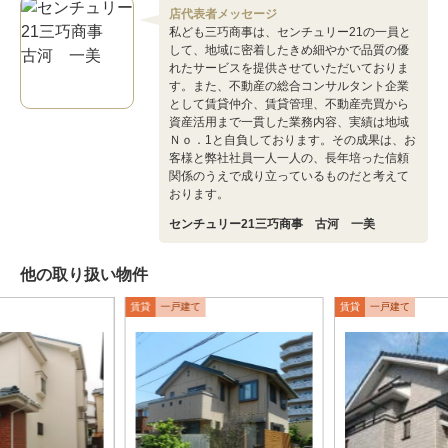
店代表者メッセージ
私ども三巧商事は、センチュリー21の一員と
して、地域に密着したきめ細やかで品質の優
れたサービスを提供させていただいておりま
す。また、不動産の総合コンサルタント企業
として賃貸仲介、賃貸管理、不動産売買から
資産活用まで一貫した業務内容、実績は地域
Ｎｏ．1と自負しております。その成果は、お
客様と弊社社員一人一人の、長年培った信頼
関係のうえで成り立っているものだと考えて
おります。
センチュリー21三巧商事 古河 一美
他の取り扱い物件
賃貸
一戸建て
賃貸
一戸建て