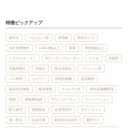
特徴ピックアップ
南向き
バルコニー有
専用庭
防犯カメラ
当社管理物件
LDK12帖以上
和室
和室8帖以上
システムキッチン
IHクッキングヒーター
グリル
洗面所
洗面所独立
洗面台
独立洗面台
バストイレ別
バス専用
シャワー
浴室乾燥機
浴室暖房
温水洗浄便座
暖房便座
トイレ2ヶ所
室内洗濯機置場
収納
屋根裏収納
TVインターホン
リノベーション
即入居可
照明器具
全室照明付
ダウンライト
追い焚き
礼金不要
駅徒歩5分以内
都市ガス