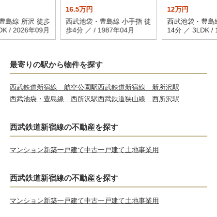
16.5万円
12万円
豊島線 所沢 徒歩
西武池袋・豊島線 小手指 徒
西武池袋・豊島線
DK / 2026年09月
歩4分 ／ / 1987年04月
14分 ／ 3LDK /
最寄りの駅から物件を探す
西武鉄道新宿線 航空公園駅
西武鉄道新宿線 新所沢駅
西武池袋・豊島線 西所沢駅
西武鉄道狭山線 西所沢駅
西武鉄道新宿線の不動産を探す
マンション
新築一戸建て
中古一戸建て
土地
事業用
西武鉄道新宿線の不動産を探す
マンション
新築一戸建て
中古一戸建て
土地
事業用