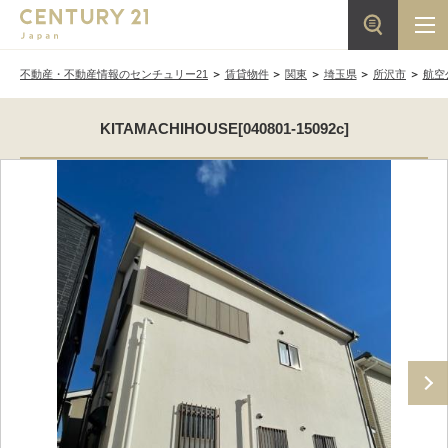
不動産・不動産情報のセンチュリー21
賃貸物件
関東
埼玉県
所沢市
航空
KITAMACHIHOUSE[040801-15092c]