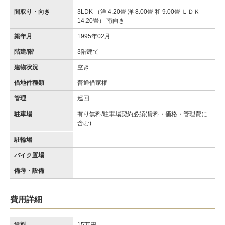
間取り・向き
3LDK （洋 4.20畳 洋 8.00畳 和 9.00畳 ＬＤＫ
14.20畳） 南向き
築年月
1995年02月
階建/階
3階建て
建物状況
空き
借地件種類
普通借家権
管理
巡回
駐車場
有り無料/駐車場契約必須(賃料・価格・管理費に
含む)
駐輪場
バイク置場
備考・設備
費用詳細