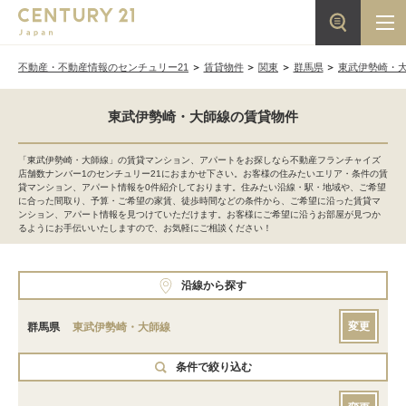
不動産・不動産情報のセンチュリー21
賃貸物件
関東
群馬県
東武伊勢崎・
東武伊勢崎・大師線の賃貸物件
「東武伊勢崎・大師線」の賃貸マンション、アパートをお探しなら不動産フランチャイズ
店舗数ナンバー1のセンチュリー21におまかせ下さい。お客様の住みたいエリア・条件の賃
貸マンション、アパート情報を0件紹介しております。住みたい沿線・駅・地域や、ご希望
に合った間取り、予算・ご希望の家賃、徒歩時間などの条件から、ご希望に沿った賃貸マ
ンション、アパート情報を見つけていただけます。お客様にご希望に沿うお部屋が見つか
るようにお手伝いいたしますので、お気軽にご相談ください！
沿線から探す
変更
群馬県
東武伊勢崎・大師線
条件で絞り込む