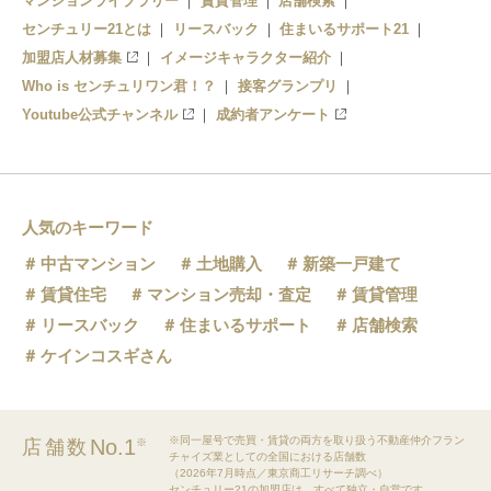
マンションライブラリー
賃貸管理
店舗検索
センチュリー21とは
リースバック
住まいるサポート21
加盟店人材募集
イメージキャラクター紹介
Who is センチュリワン君！？
接客グランプリ
Youtube公式チャンネル
成約者アンケート
人気のキーワード
中古マンション
土地購入
新築一戸建て
賃貸住宅
マンション売却・査定
賃貸管理
リースバック
住まいるサポート
店舗検索
ケインコスギさん
※同一屋号で売買・賃貸の両方を取り扱う不動産仲介フラン
No.1
店舗数
※
チャイズ業としての全国における店舗数
（2026年7月時点／東京商工リサーチ調べ）
センチュリー21の加盟店は、すべて独立・自営です。