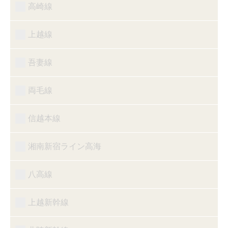
高崎線
上越線
吾妻線
両毛線
信越本線
湘南新宿ライン高海
八高線
上越新幹線