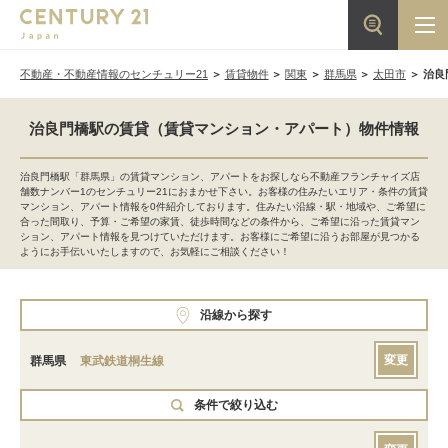
不動産・不動産情報のセンチュリー21
賃貸物件
関東
群馬県
太田市
治良
治良門橋駅の賃貸（賃貸マンション・アパート）物件情報
治良門橋駅「群馬県」の賃貸マンション、アパートをお探しなら不動産フランチャイズ店
舗数ナンバー1のセンチュリー21におまかせ下さい。お客様の住みたいエリア・条件の賃貸
マンション、アパート情報を0件紹介しております。住みたい沿線・駅・地域や、ご希望に
合った間取り、予算・ご希望の家賃、徒歩時間などの条件から、ご希望に沿った賃貸マン
ション、アパート情報を見つけていただけます。お客様にご希望に沿うお部屋が見つかる
ようにお手伝いいたしますので、お気軽にご相談ください！
沿線から探す
変更
群馬県
東武鉄道桐生線
条件で絞り込む