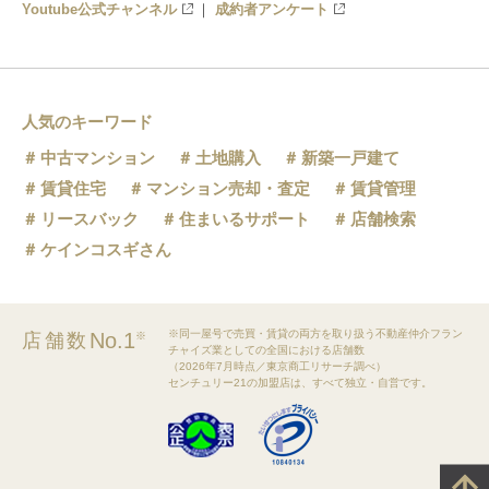
Youtube公式チャンネル
成約者アンケート
人気のキーワード
中古マンション
土地購入
新築一戸建て
賃貸住宅
マンション売却・査定
賃貸管理
リースバック
住まいるサポート
店舗検索
ケインコスギさん
※同一屋号で売買・賃貸の両方を取り扱う不動産仲介フラン
No.1
店舗数
※
チャイズ業としての全国における店舗数
（2026年7月時点／東京商工リサーチ調べ）
センチュリー21の加盟店は、すべて独立・自営です。