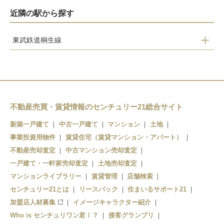
近隣の駅から探す
東武鉄道桐生線
治良門橋
藪塚
阿左美
新桐生
不動産売買・賃貸情報のセンチュリー21総合サイト
相老
新築一戸建て
中古一戸建て
マンション
土地
赤城
事業投資用物件
賃貸住宅（賃貸マンション・アパート）
不動産売却査定
中古マンション売却査定
一戸建て・一軒家売却査定
土地売却査定
マンションライブラリー
賃貸管理
店舗検索
センチュリー21とは
リースバック
住まいるサポート21
加盟店人材募集
イメージキャラクター紹介
Who is センチュリワン君！？
接客グランプリ