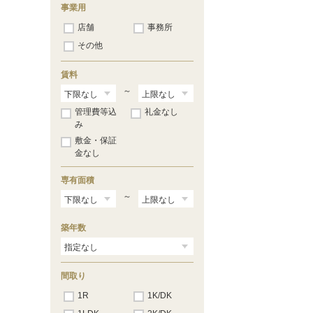
事業用
店舗
事務所
その他
賃料
～
管理費等込
礼金なし
み
敷金・保証
金なし
専有面積
～
築年数
間取り
1R
1K/DK