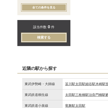
全ての条件を見る
0
該当件数
件
検索する
近隣の駅から探す
東武伊勢崎・大師線
韮川駅
太田駅
細谷駅
木崎駅
東武鉄道桐生線
太田駅
三枚橋駅
治良門橋駅
東武鉄道小泉線
竜舞駅
太田駅