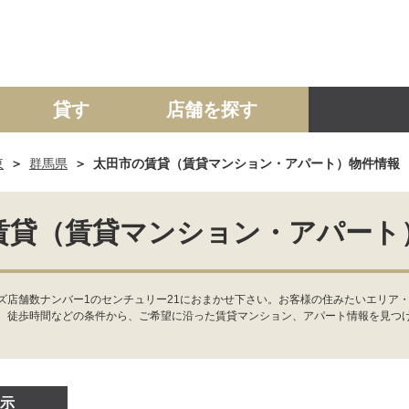
貸す
店舗を探す
東
群馬県
太田市の賃貸（賃貸マンション・アパート）物件情報
建て
マンション
土地
事業投資用
賃貸（賃貸マンション・アパート
ズ店舗数ナンバー1のセンチュリー21におまかせ下さい。お客様の住みたいエリア
、徒歩時間などの条件から、ご希望に沿った賃貸マンション、アパート情報を見つ
示