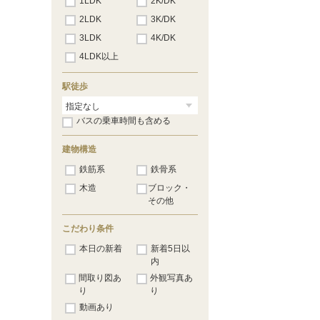
1LDK
2K/DK
2LDK
3K/DK
3LDK
4K/DK
4LDK以上
駅徒歩
バスの乗車時間も含める
建物構造
鉄筋系
鉄骨系
木造
ブロック・
その他
こだわり条件
本日の新着
新着5日以
内
間取り図あ
外観写真あ
り
り
動画あり