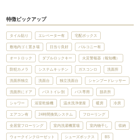
特徴ピックアップ
タイル貼り
エレベーター有
宅配ボックス
敷地内ゴミ置き場
日当り良好
バルコニー有
オートロック
ダブルロックキー
火災警報器（報知機）
防犯カメラ
システムキッチン
ガスコンロ
洗面所
洗面所独立
洗面台
独立洗面台
シャンプードレッサー
洗面所にドア
バストイレ別
バス専用
脱衣所
シャワー
浴室乾燥機
温水洗浄便座
暖房
冷房
エアコン有
24時間換気システム
フローリング
全居室フローリング
室内洗濯機置場
室内物干し
収納
ウォークインクローゼット
シューズボックス
BS