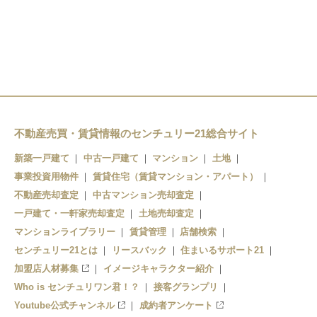
箱崎九大前駅
唐の原駅
奈多駅
箱崎駅
箱崎宮前駅
香椎花園前駅
和白駅
馬出九大病院前駅
西鉄香椎駅
香椎駅
香椎宮前駅
香椎神宮駅
不動産売買・賃貸情報のセンチュリー21総合サイト
西鉄千早駅
舞松原駅
新築一戸建て
中古一戸建て
マンション
土地
名島駅
事業投資用物件
土井駅
賃貸住宅（賃貸マンション・アパート）
不動産売却査定
中古マンション売却査定
貝塚駅
一戸建て・一軒家売却査定
土地売却査定
マンションライブラリー
賃貸管理
店舗検索
センチュリー21とは
リースバック
住まいるサポート21
加盟店人材募集
イメージキャラクター紹介
Who is センチュリワン君！？
接客グランプリ
Youtube公式チャンネル
成約者アンケート