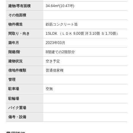
建物/専有面積
34.64m²(10.47坪)
その他面積
物件構造
鉄筋コンクリート造
間取り・向き
1SLDK （ＬＤＫ 9.00畳 洋 3.10畳 Ｓ 1.70畳）
築年月
2023年03月
階建/階
8階建ての2階部分
建物状況
空き予定
借地件種類
普通借家権
管理
駐車場
空無
駐輪場
バイク置場
備考・設備