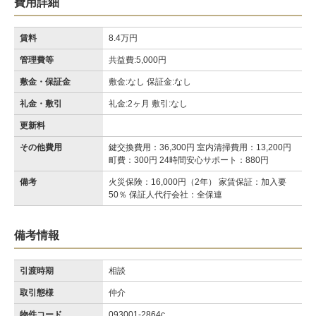
費用詳細
賃料
8.4万円
管理費等
共益費:5,000円
敷金・保証金
敷金:なし 保証金:なし
礼金・敷引
礼金:2ヶ月 敷引:なし
更新料
その他費用
鍵交換費用：36,300円 室内清掃費用：13,200円
町費：300円 24時間安心サポート：880円
備考
火災保険：16,000円（2年） 家賃保証：加入要
50％ 保証人代行会社：全保連
備考情報
引渡時期
相談
取引態様
仲介
物件コード
093001-2864c