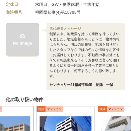
定休日
水曜日、GW・夏季休暇・年末年始
免許番号
福岡県知事(4)第15795号
店代表者メッセージ
創業以来、地元愛を持って業務を行ってまい
りました。地域密着をもっとうに、物件情報
はもちろん、周辺の情報等、地域を知り尽く
したスタッフならではの色々な情報をお客様
にお届けしております。不動産の事以外でも
何でも相談出来る！そうお客様に言って頂け
るように社員一同誠意を持って業務に取り組
んでおります。何卒よろしくお願い致しま
す。
センチュリー21箱崎不動産 長澤 一誠
他の取り扱い物件
ン
賃貸
マンション
賃貸
マンション