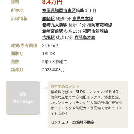
8.4万円
賃料
所在地
福岡県福岡市東区
箱崎１丁目
沿線情報
箱崎駅
徒歩2分
鹿児島本線
箱崎九大前駅
徒歩12分
福岡市箱崎線
箱崎宮前駅
徒歩13分
福岡市箱崎線
吉塚駅
徒歩17分
鹿児島本線
建物/専有面積
34.64m²
間取り
1SLDK
階数
2階 / 8階建て
築年月
2023年03月
おすすめコメント
箱崎駅そばの１SLDKマンション♪通勤通学に
便利な立地です◎宅配ボックス、浴室乾燥、
カウンターキッチンなど人気の設備が充実☆
オートロックや防犯カメラ完備でセキュリテ
ィも安心！
センチュリー21箱崎不動産