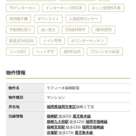
TVインターホン
インターネット対応済
ネット使用料不要
室内物干機
ダウンライト
人感照明センサー
可動間仕切り
追い焚き
2沿線利用可
2駅利用可
駅徒歩5分以内
トイレ専用
カウンターキッチン
コンロ2口
ペット不可
築5年以内
プロパンガス給湯
物件情報
物件名
ラフィーネ箱崎駅前
物件種別
マンション
所在地
福岡県福岡市東区
箱崎１丁目
沿線情報
箱崎駅
徒歩2分
鹿児島本線
箱崎九大前駅
徒歩12分
福岡市箱崎線
箱崎宮前駅
徒歩13分
福岡市箱崎線
吉塚駅
徒歩17分
鹿児島本線