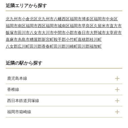
近隣エリアから探す
北九州市小倉北区
北九州市八幡西区
福岡市博多区
福岡市中央区
福岡市南区
福岡市西区
福岡市城南区
福岡市早良区
久留米市
直方市
飯塚市
田川市
八女市
大川市
中間市
小郡市
春日市
大野城市
太宰府市
嘉麻市
糸島市
糟屋郡新宮町
鞍手郡小竹町
嘉穂郡桂川町
八女郡広川町
田川郡香春町
田川郡川崎町
田川郡福智町
近隣の駅から探す
鹿児島本線
香椎線
福工大前駅
西日本鉄道貝塚線
西戸崎駅
九産大前駅
福岡市箱崎線
三苫駅
海ノ中道駅
香椎駅
貝塚駅
和白駅
雁ノ巣駅
千早駅