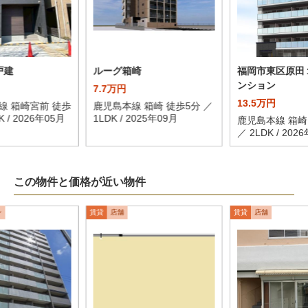
戸建
ルーグ箱崎
福岡市東区原田
ンション
7.7万円
13.5万円
線 箱崎宮前 徒歩
鹿児島本線 箱崎 徒歩5分 ／
K / 2026年05月
1LDK / 2025年09月
鹿児島本線 箱崎
／ 2LDK / 202
この物件と価格が近い物件
ン
賃貸
店舗
賃貸
店舗