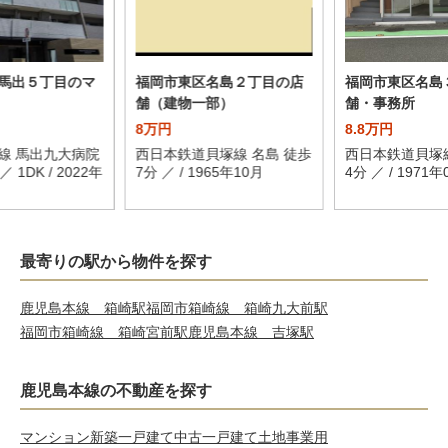
馬出５丁目のマ
福岡市東区名島２丁目の店
福岡市東区名島
舗（建物一部）
舗・事務所
8万円
8.8万円
線 馬出九大病院
西日本鉄道貝塚線 名島 徒歩
西日本鉄道貝塚線
 1DK / 2022年
7分 ／ / 1965年10月
4分 ／ / 1971年
最寄りの駅から物件を探す
鹿児島本線 箱崎駅
福岡市箱崎線 箱崎九大前駅
福岡市箱崎線 箱崎宮前駅
鹿児島本線 吉塚駅
鹿児島本線の不動産を探す
マンション
新築一戸建て
中古一戸建て
土地
事業用