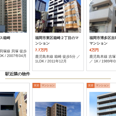
ス箱崎
福岡市東区箱崎２丁目のマ
福岡市博多区吉
ンション
マンション
7.7万円
4万円
貝塚線 貝塚 徒歩
DK / 2007年04月
鹿児島本線 箱崎 徒歩5分 ／
鹿児島本線 吉塚
1LDK / 2011年12月
／ 1K / 1989年
駅近隣の物件
賃貸
マンション
賃貸
マンション