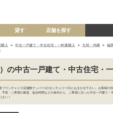
貸す
店舗を探す
家購入
中古一戸建て・中古住宅・一軒家購入
九州・沖縄
福
建て
マンション
土地
事業投資用
報
）の中古一戸建て・中古住宅・
産フランチャイズ店舗数ナンバー1のセンチュリー21におまかせ下さい。お客様の住
、予算・ご希望の家賃、徒歩時間などの条件から、ご希望に沿った中古一戸建て・
ださい！