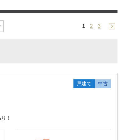
1
2
3
戸建て
中古
あり！