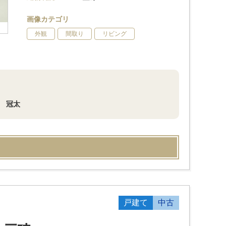
画像カテゴリ
外観
間取り
リビング
 冠太
戸建て
中古