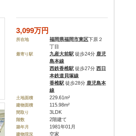
3,099万円
福岡県
福岡市東区
下原２
所在地
丁目
九産大前駅
徒歩24分
鹿児
最寄り駅
島本線
西鉄香椎駅
徒歩27分
西日
本鉄道貝塚線
香椎駅
徒歩28分
鹿児島本
線
229.61m²
土地面積
115.98m²
建物面積
3LDK
間取り
2階建て
階数
1981年01月
築年月
空家
建物現況