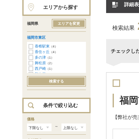
詳細表
エリアから探す
福岡県
エリアを変更
検索結果
福岡市東区
香椎駅東
（4）
チェックし
香住ヶ丘
（4）
多の津
（1）
舞松原
（2）
西戸崎
（1）
和白東
（5）
下原
（1）
検索する
青葉
（1）
みどりが丘
（1）
雁の巣
（1）
福岡
三苫
（3）
条件で絞り込む
香椎照葉
（1）
【弊社が売
価格
～