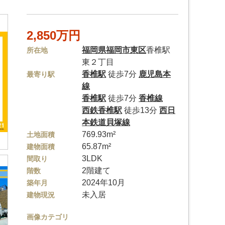
2,850万円
福岡県
福岡市東区
香椎駅
所在地
東２丁目
香椎駅
徒歩7分
鹿児島本
最寄り駅
線
香椎駅
徒歩7分
香椎線
西鉄香椎駅
徒歩13分
西日
本鉄道貝塚線
769.93m²
土地面積
65.87m²
建物面積
3LDK
間取り
2階建て
階数
2024年10月
築年月
未入居
建物現況
画像カテゴリ