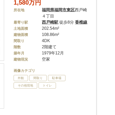
1,580万円
福岡県
福岡市東区
西戸崎
所在地
４丁目
西戸崎駅
徒歩8分
香椎線
最寄り駅
202.54m²
土地面積
108.86m²
建物面積
4DK
間取り
2階建て
階数
1979年12月
築年月
空家
建物現況
画像カテゴリ
外観
間取り
駐車場
その他現地
トイレ