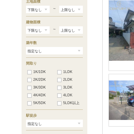
土地面積
～
建物面積
～
築年数
間取り
1K/1DK
1LDK
2K/2DK
2LDK
3K/3DK
3LDK
4K/4DK
4LDK
5K/5DK
5LDK以上
駅徒歩