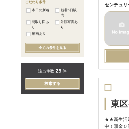
こだわり条件
センチュリ
本日の新着
新着5日以
内
間取り図あ
外観写真あ
り
り
動画あり
全ての条件を見る
25
該当件数
件
検索する
東区
★★新生活
中！頭金０