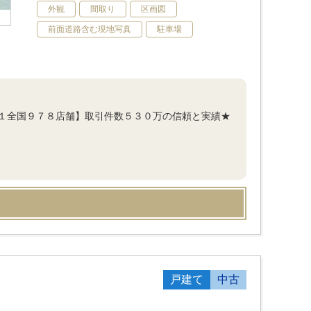
外観
間取り
区画図
前面道路含む現地写真
駐車場
１全国９７８店舗】取引件数５３０万の信頼と実績★
戸建て
中古