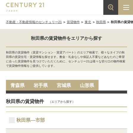
不動産・不動産情報のセンチュリー21
賃貸物件
東北
秋田県
秋田県の賃貸
秋田県の賃貸物件をエリアから探す
秋田県の賃貸物件（賃貸マンション・賃貸アパート）のエリア検索で、様々なタイプの秋
田県の賃貸住宅・賃貸情報を探せます。敷金・礼金なしや保証人不要などあなたのご希望
に合った賃貸物件を見つけていただくために、センチュリー21は様々な切り口の物件検索
で賃貸物件情報をご提供しています。
青森県
岩手県
宮城県
山形県
秋田県の賃貸物件
（エリアから探す）
秋田県―市部