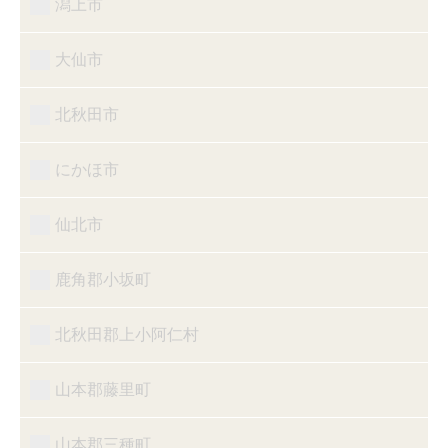
潟上市
大仙市
北秋田市
にかほ市
仙北市
鹿角郡小坂町
北秋田郡上小阿仁村
山本郡藤里町
山本郡三種町