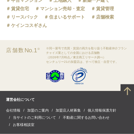
中古マンション
土地購入
新築一戸建て
賃貸住宅
マンション売却・査定
賃貸管理
リースバック
住まいるサポート
店舗検索
ケインコスギさん
※同一屋号で売買・賃貸の両方を取り扱う不動産仲介フラン
No.1
店舗数
※
チャイズ業としての全国における店舗数
（2026年7月時点／東京商工リサーチ調べ）
センチュリー21の加盟店は、すべて独立・自営です。
運営会社について
会社情報
加盟のご案内
加盟店人材募集
個人情報保護方針
当サイトのご利用について
不動産に関するお問い合わせ
お客様相談室