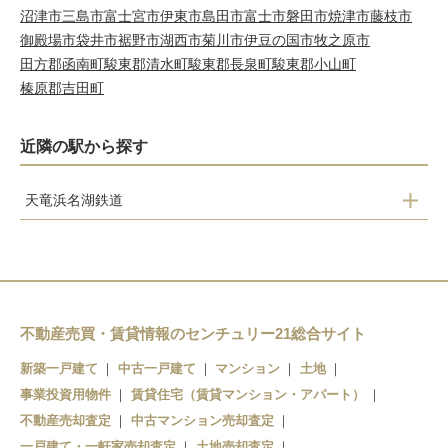
沼津市
三島市
富士宮市
伊東市
島田市
富士市
磐田市
焼津市
藤枝市
御殿場市
袋井市
裾野市
湖西市
菊川市
伊豆の国市
牧之原市
田方郡函南町
駿東郡清水町
駿東郡長泉町
駿東郡小山町
榛原郡吉田町
近隣の駅から探す
天竜浜名湖鉄道
尾奈
知波田
大森
アスモ前
不動産売買・賃貸情報のセンチュリー21総合サイト
新所原
新築一戸建て
中古一戸建て
マンション
土地
事業投資用物件
賃貸住宅（賃貸マンション・アパート）
不動産売却査定
中古マンション売却査定
一戸建て・一軒家売却査定
土地売却査定