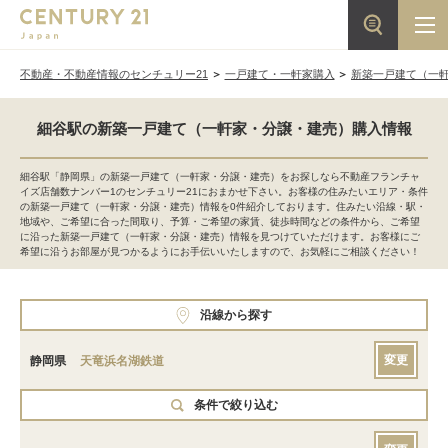
不動産・不動産情報のセンチュリー21
一戸建て・一軒家購入
新築一戸建て（一
細谷駅の新築一戸建て（一軒家・分譲・建売）購入情報
細谷駅「静岡県」の新築一戸建て（一軒家・分譲・建売）をお探しなら不動産フランチャ
イズ店舗数ナンバー1のセンチュリー21におまかせ下さい。お客様の住みたいエリア・条件
の新築一戸建て（一軒家・分譲・建売）情報を0件紹介しております。住みたい沿線・駅・
地域や、ご希望に合った間取り、予算・ご希望の家賃、徒歩時間などの条件から、ご希望
に沿った新築一戸建て（一軒家・分譲・建売）情報を見つけていただけます。お客様にご
希望に沿うお部屋が見つかるようにお手伝いいたしますので、お気軽にご相談ください！
沿線から探す
変更
静岡県
天竜浜名湖鉄道
条件で絞り込む