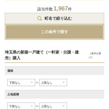
1,967
該当件数
件
町名で絞り込む
この条件で探す
埼玉県の新築一戸建て（一軒家・分譲・建
（条件を選
ぶ）
売）購入
価格
～
土地面積
～