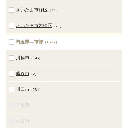
さいたま市緑区
（22）
さいたま市岩槻区
（21）
埼玉県―
市部
（1,747）
川越市
（195）
熊谷市
（2）
川口市
（234）
行田市
秩父市