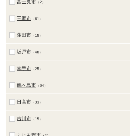
富士見市
（2）
三郷市
（61）
蓮田市
（18）
坂戸市
（48）
幸手市
（25）
鶴ヶ島市
（64）
日高市
（33）
吉川市
（15）
ふじみ野市
（2）