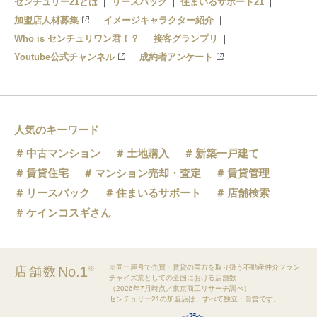
センチュリー21とは
リースバック
住まいるサポート21
加盟店人材募集
イメージキャラクター紹介
Who is センチュリワン君！？
接客グランプリ
Youtube公式チャンネル
成約者アンケート
人気のキーワード
中古マンション
土地購入
新築一戸建て
賃貸住宅
マンション売却・査定
賃貸管理
リースバック
住まいるサポート
店舗検索
ケインコスギさん
※同一屋号で売買・賃貸の両方を取り扱う不動産仲介フラン
No.1
店舗数
※
チャイズ業としての全国における店舗数
（2026年7月時点／東京商工リサーチ調べ）
センチュリー21の加盟店は、すべて独立・自営です。